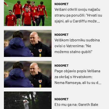
NOGOMET
Velšani otkrili svoju najjaču
stranu pa poručili: "Hrvati su
sjajni, ali u Cardiffu možemo
stvoriti probleme svima"
NOGOMET
Velškom izborniku sudbina
ovisi o Vatrenima: "Ne
možemo stalno gubiti"
NOGOMET
Page objavio popis Velšana
za okršaj s Hrvatskom:
Nema Ramseya, ali tu su dva
novaka
NOGOMET
Eto mu ga na: Gareth Bale