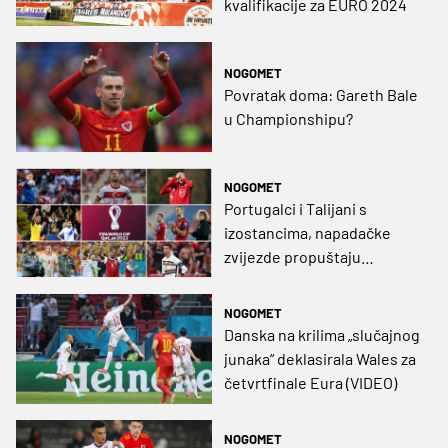
kvalifikacije za EURO 2024
NOGOMET
Povratak doma: Gareth Bale
u Championshipu?
NOGOMET
Portugalci i Talijani s
izostancima, napadačke
zvijezde propuštaju
Stockholm, Makedonci bez
najboljeg igrača maštaju o
NOGOMET
čudu (GRAFIKA)
Danska na krilima „slučajnog
junaka“ deklasirala Wales za
četvrtfinale Eura (VIDEO)
NOGOMET