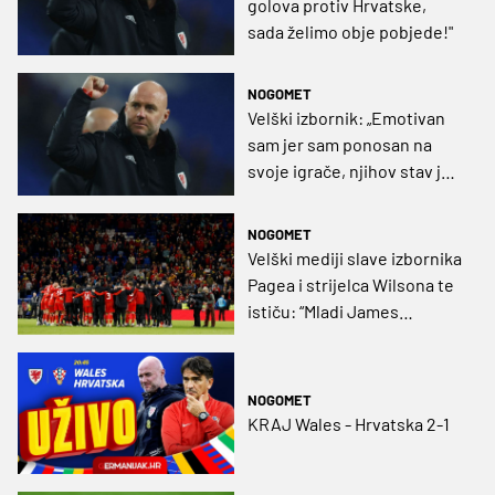
golova protiv Hrvatske,
sada želimo obje pobjede!"
NOGOMET
Velški izbornik: „Emotivan
sam jer sam ponosan na
svoje igrače, njihov stav je
bio nevjerojatan“
NOGOMET
Velški mediji slave izbornika
Pagea i strijelca Wilsona te
ističu: “Mladi James
zaustavio je Modrića“
NOGOMET
KRAJ Wales - Hrvatska 2-1