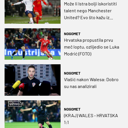
Može li Istra bolji iskoristiti
talent nego Manchester
United? Evo što kažu iz
Španjolske i Britanije
NOGOMET
Hrvatska propustila prvu
meč loptu, ozlijedio se Luka
Modrić (FOTO)
NOGOMET
Vlašić nakon Walesa: Dobro
su nas analizirali
NOGOMET
(KRAJ) WALES - HRVATSKA
1:1