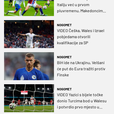
Italiju već u prvom
pluvremenu, Makedoncima
bod protiv Belgijaca
NOGOMET
VIDEO Češka, Wales i Izrael
pobjedama otvorili
kvalifikacije za SP
NOGOMET
BiH ide na Ukrajinu, Velšani
će put do Eura tražiti protiv
Finske
NOGOMET
VIDEO Yazici s bijele točke
donio Turcima bod u Walesu
i potvrdio prvo mjesto u
skupini