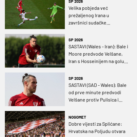
SP 2026
Velika pobjeda već
prežaljenog Irana u
završnici sudačke
nadoknade, Velšani pali bez
ispaljenog Balea
SP 2026
SASTAVI (Wales - Iran): Bale i
Moore predvode Velšane,
Iran s Hosseinijem na golu
od prve minute
SP 2026
SASTAVI (SAD - Wales): Bale
od prve minute predvodi
Velšane protiv Pulisica i
društva
NOGOMET
Dobre vijesti za Splićane:
Hrvatska na Poljudu otvara