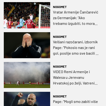
NOGOMET
Vratar Armenije Čančarević
za Germanijak: “Ako
trebamo izgubiti, to mora
biti dostojanstveno, ali
Hrvatska ima 'penal' kod
NOGOMET
kuće“
Velšani razočarani, izbornik
Page: “Pokosio nas je rani
gol, poslije smo sve bacili u
napad“
NOGOMET
VIDEO Remi Armenije i
Walesa u Jerevanu
Hrvatskoj po želji, Vatreni
ovise sami o sebi
NOGOMET
Page: "Mogli smo zabiti više