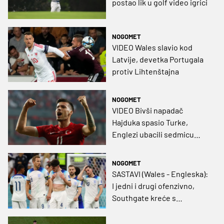
postao lik u golf video igrici
NOGOMET
VIDEO Wales slavio kod
Latvije, devetka Portugala
protiv Lihtenštajna
NOGOMET
VIDEO Bivši napadač
Hajduka spasio Turke,
Englezi ubacili sedmicu
Makedoncima
NOGOMET
SASTAVI (Wales - Engleska):
I jedni i drugi ofenzivno,
Southgate kreće s
Rashfordom i Fodenom