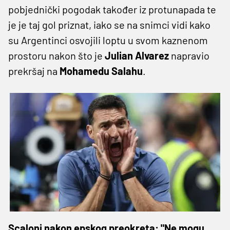
pobjednički pogodak također iz protunapada te
je je taj gol priznat, iako se na snimci vidi kako
su Argentinci osvojili loptu u svom kaznenom
prostoru nakon što je
Julian Alvarez
napravio
prekršaj na
Mohamedu Salahu
.
Scaloni nakon epskog preokreta: "Ne mogu