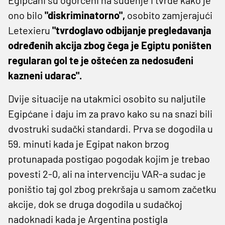
ono bilo
"diskriminatorno",
osobito zamjerajući
Letexieru
"tvrdoglavo odbijanje pregledavanja
određenih akcija zbog čega je Egiptu poništen
regularan gol te je oštećen za nedosuđeni
kazneni udarac".
Dvije situacije na utakmici osobito su naljutile
Egipćane i daju im za pravo kako su na snazi bili
dvostruki sudački standardi. Prva se dogodila u
59. minuti kada je Egipat nakon brzog
protunapada postigao pogodak kojim je trebao
povesti 2-0, ali na intervenciju VAR-a sudac je
poništio taj gol zbog prekršaja u samom začetku
akcije, dok se druga dogodila u sudačkoj
nadoknadi kada je Argentina postigla