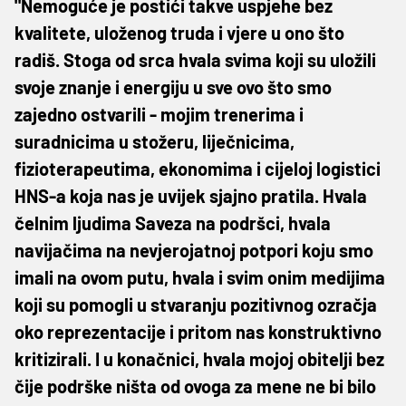
"Nemoguće je postići takve uspjehe bez
kvalitete, uloženog truda i vjere u ono što
radiš. Stoga od srca hvala svima koji su uložili
svoje znanje i energiju u sve ovo što smo
zajedno ostvarili - mojim trenerima i
suradnicima u stožeru, liječnicima,
fizioterapeutima, ekonomima i cijeloj logistici
HNS-a koja nas je uvijek sjajno pratila. Hvala
čelnim ljudima Saveza na podršci, hvala
navijačima na nevjerojatnoj potpori koju smo
imali na ovom putu, hvala i svim onim medijima
koji su pomogli u stvaranju pozitivnog ozračja
oko reprezentacije i pritom nas konstruktivno
kritizirali. I u konačnici, hvala mojoj obitelji bez
čije podrške ništa od ovoga za mene ne bi bilo