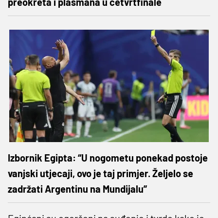
preokreta i plasmana u četvrtfinale
Izbornik Egipta: “U nogometu ponekad postoje
vanjski utjecaji, ovo je taj primjer. Željelo se
zadržati Argentinu na Mundijalu”
Egipćani su ogorčeni na suđenje i tvrde kako je