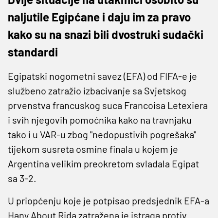
naljutile Egipćane i daju im za pravo
kako su na snazi bili dvostruki sudački
standardi
Egipatski nogometni savez (EFA) od FIFA-e je
službeno zatražio izbacivanje sa Svjetskog
prvenstva francuskog suca Francoisa Letexiera
i svih njegovih pomoćnika kako na travnjaku
tako i u VAR-u zbog "nedopustivih pogrešaka"
tijekom susreta osmine finala u kojem je
Argentina velikim preokretom svladala Egipat
sa 3-2.
U priopćenju koje je potpisao predsjednik EFA-a
Hany About Rida zatražena je istraga protiv