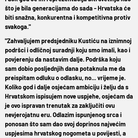
što je bila generacijama do sada - Hrvatska će
biti snažna, konkurentna i kompetitivna protiv
svakoga."
"Zahvaljujem predsjedniku Kustiću na iznimnoj
podršci i odličnoj suradnji koju smo imali, kao i
povjerenju da nastavim dalje. Podrška koju
sam dobio posljednjih dana potaknula me da
preispitam odluku o odlasku, no... vrijeme je.
Koliko god i dalje osjećam ambiciju i želju da s
Hrvatskom ispisujem nove uspjehe, osjećam da
je ovo ispravan trenutak za zaključiti ovu
nevjerojatnu eru. Odlazim ispunjenog srca i
ponosan što sam dao svoj doprinos najvećim
uspjesima hrvatskog nogometa u povijesti, a