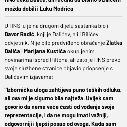
možda dobili i Luku Modrića
U HNS-u je na drugom dijelu sastanka bio i
Davor Radić
, koji je Dalićev, ali i Bilićev
odvjetnik. Nije bilo predviđeno obraćanje
Zlatka
Dalića
i
Marijana Kustića
okupljenim
novinarima ispred Hiltona, ali zato je HNS preko
svoje službene stranice objavio priopćenje s
Dalićevim izjavama:
"Izbornička uloga zahtijeva puno teških odluka,
ali ova mi je sigurno bila najteža. Uvijek sam
govorio da nema veće časti od vođenja svoje
reprezentacije, i da ne mogu imati važniji,
odgovorniji i ljepši posao od ovoga. Kada sam