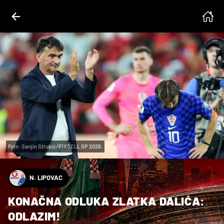
Foto: Sanjin Strukić/PIXSELL SP 2026.
N. LIPOVAC
KONAČNA ODLUKA ZLATKA DALIĆA:
ODLAZIM!