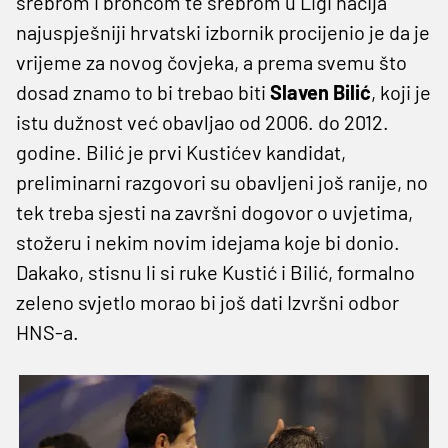
srebrom i broncom te srebrom u Ligi nacija
najuspješniji hrvatski izbornik procijenio je da je
vrijeme za novog čovjeka, a prema svemu što
dosad znamo to bi trebao biti
Slaven Bilić
, koji je
istu dužnost već obavljao od 2006. do 2012.
godine. Bilić je prvi Kustićev kandidat,
preliminarni razgovori su obavljeni još ranije, no
tek treba sjesti na završni dogovor o uvjetima,
stožeru i nekim novim idejama koje bi donio.
Dakako, stisnu li si ruke Kustić i Bilić, formalno
zeleno svjetlo morao bi još dati Izvršni odbor
HNS-a.