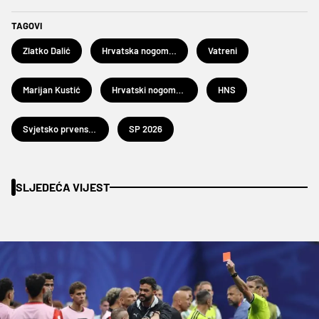
TAGOVI
Zlatko Dalić
Hrvatska nogometna reprezentacija
Vatreni
Marijan Kustić
Hrvatski nogometni savez
HNS
Svjetsko prvenstvo u nogometu 2026.
SP 2026
SLJEDEĆA VIJEST