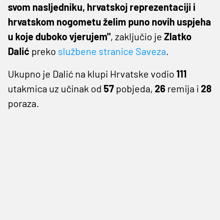
svom nasljedniku, hrvatskoj reprezentaciji i
hrvatskom nogometu želim puno novih uspjeha
u koje duboko vjerujem"
, zaključio je
Zlatko
Dalić
preko
službene stranice Saveza
.
Ukupno je Dalić na klupi Hrvatske vodio
111
utakmica uz učinak od
57
pobjeda,
26
remija i
28
poraza.