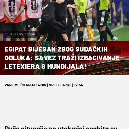
REUTERS/Paul Childs
EGIPAT BIJESAN ZBOG SUDAČKIH
ODLUKA: SAVEZ TRAŽI IZBACIVANJE
LETEXIERA S MUNDIJALA!
VRIJEME ČITANJA: 4MIN | SRI. 08.07.26. | 12:54
Dvije situacije na utakmici osobito su