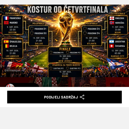
Germanijak
N. LIPOVAC
PODIJELI SADRŽAJ
ŠEST EUROPLJANA I DVA
PREDSTAVNIKA ‘OSTATKA SVIJETA’:
MOGU LI NORVEŠKA ILI ŠVICARSKA
PREUZETI ULOGU HRVATSKE IZ 2018. I