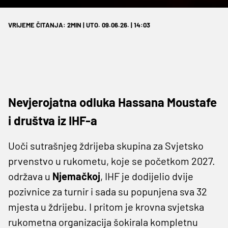
VRIJEME ČITANJA: 2MIN | UTO. 09.06.26. | 14:03
Nevjerojatna odluka Hassana Moustafe
i društva iz IHF-a
Uoči sutrašnjeg ždrijeba skupina za Svjetsko
prvenstvo u rukometu, koje se početkom 2027.
održava u
Njemačkoj
, IHF je dodijelio dvije
pozivnice za turnir i sada su popunjena sva 32
mjesta u ždrijebu. I pritom je krovna svjetska
rukometna organizacija šokirala kompletnu