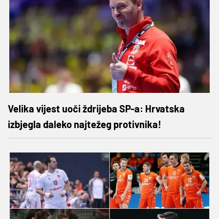
Velika vijest uoči ždrijeba SP-a: Hrvatska
izbjegla daleko najtežeg protivnika!