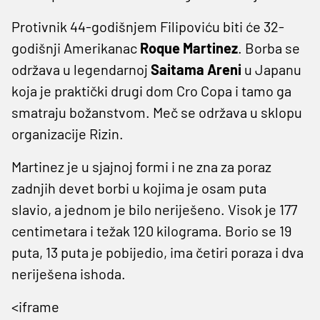
Protivnik 44-godišnjem Filipoviću biti će 32-
godišnji Amerikanac
Roque Martinez
. Borba se
održava u legendarnoj
Saitama Areni
u Japanu
koja je praktički drugi dom Cro Copa i tamo ga
smatraju božanstvom. Meč se održava u sklopu
organizacije Rizin.
Martinez je u sjajnoj formi i ne zna za poraz
zadnjih devet borbi u kojima je osam puta
slavio, a jednom je bilo neriješeno. Visok je 177
centimetara i težak 120 kilograma. Borio se 19
puta, 13 puta je pobijedio, ima četiri poraza i dva
neriješena ishoda.
<iframe