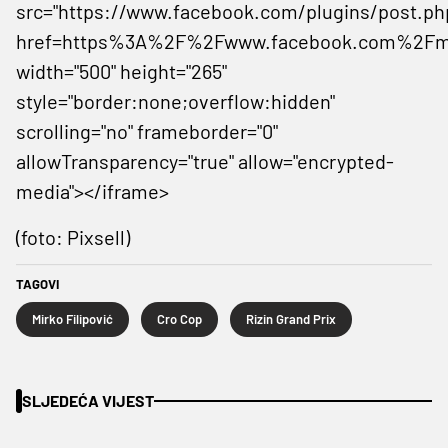
src="https://www.facebook.com/plugins/post.ph
href=https%3A%2F%2Fwww.facebook.com%2Fmi
width="500" height="265"
style="border:none;overflow:hidden"
scrolling="no" frameborder="0"
allowTransparency="true" allow="encrypted-
media"></iframe>
(foto: Pixsell)
TAGOVI
Mirko Filipović
Cro Cop
Rizin Grand Prix
SLJEDEĆA VIJEST