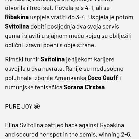
otvorila i treći set. Povela je s 4-1, ali se
Ribakina
uspjela vratiti do 3-4. Uspjela je potom
Svitolina
dobiti posljednja dva svoja servis
gema i slaviti u sjajnom meču kojeg su obilježili
odlični izravni poeni s obje strane.
Rimski turnir
Svitolina
je tijekom karijere
osvojila u dva navrata. Ranije su međusobno
polufinale izborile Amerikanka
Coco Gauff
i
rumunjska tenisačica
Sorana Cîrstea
.
PURE JOY 🤩
Elina Svitolina battled back against Rybakina
and secured her spot in the semis, winning 2-6,