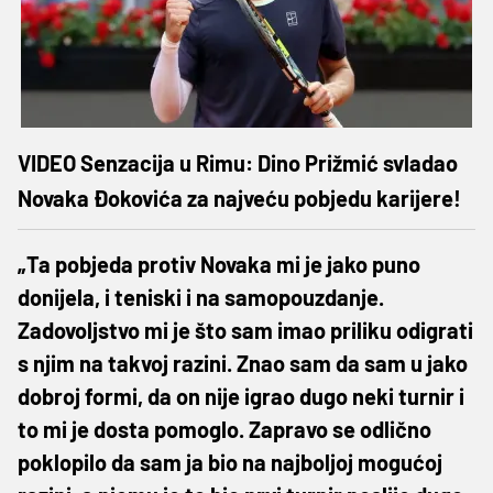
VIDEO Senzacija u Rimu: Dino Prižmić svladao
Novaka Đokovića za najveću pobjedu karijere!
„Ta pobjeda protiv Novaka mi je jako puno
donijela, i teniski i na samopouzdanje.
Zadovoljstvo mi je što sam imao priliku odigrati
s njim na takvoj razini. Znao sam da sam u jako
dobroj formi, da on nije igrao dugo neki turnir i
to mi je dosta pomoglo. Zapravo se odlično
poklopilo da sam ja bio na najboljoj mogućoj