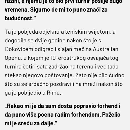
razini, a njemu je to bio prvi turnir poslije dugo
vremena. Sigurno će mi to puno znači za
budućnost."
Ta je pobjeda odjeknula teniskim svijetom, a
dogodila se dvije godine nakon što je s
Đokovićem odigrao i sjajan meč na Australian
Openu, u kojem je 10-erostrukog osvajača tog
turnira četiri sata zadržao na terenu i već tada
stekao njegovo poštovanje. Zato nije bilo čudno
što su se srdačno pozdravili na mreži nakon što
ga je pobijedio u Rimu.
„Rekao mi je da sam dosta popravio forhend i
da puno više poena radim forhendom. Poželio
mi je sreću za dalje."