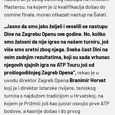
Mastersu, na kojem je iz kvalifikacija došao do
osmine finala, morao otkazati nastup na Šalati.
„Jasno da smo jako željeli i veselili se nastupu
Dine na Zagrebu Openu ove godine. No, koliko
smo žalosni da nije igrao na našem turniru, još
više smo sretni zbog njega. Svaka čast Dini na
ovim zadnjim rezultatima, koji su sada vrhunac
njegovih sjajnih igra na ATP Touru još od
prošlogodišnjeg Zagreb Opena",
rekao je u
uvodu direktor Zagreb Opena
Branimir Horvat
koji je i direktor Istarske rivijere, teniskog
turnira s najdužom tradicijom u Hrvatskoj, na
kojem je Prižmić još kao junior osvojio prve ATP
bodove, a kasnije došao i do prvog