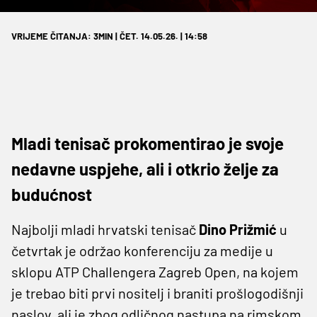
VRIJEME ČITANJA: 3MIN | ČET. 14.05.26. | 14:58
Mladi tenisač prokomentirao je svoje
nedavne uspjehe, ali i otkrio želje za
budućnost
Najbolji mladi hrvatski tenisač
Dino Prižmić
u
četvrtak je održao konferenciju za medije u
sklopu ATP Challengera Zagreb Open, na kojem
je trebao biti prvi nositelj i braniti prošlogodišnji
naslov, ali je zbog odličnog nastupa na rimskom