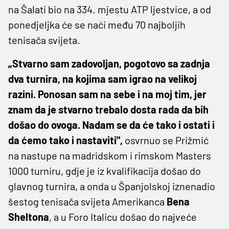
na Šalati bio na 334. mjestu ATP ljestvice, a od
ponedjeljka će se naći među 70 najboljih
tenisača svijeta.
„Stvarno sam zadovoljan, pogotovo sa zadnja
dva turnira, na kojima sam igrao na velikoj
razini. Ponosan sam na sebe i na moj tim, jer
znam da je stvarno trebalo dosta rada da bih
došao do ovoga. Nadam se da će tako i ostati i
da ćemo tako i nastaviti",
osvrnuo se Prižmić
na nastupe na madridskom i rimskom Masters
1000 turniru, gdje je iz kvalifikacija došao do
glavnog turnira, a onda u Španjolskoj iznenadio
šestog tenisača svijeta Amerikanca
Bena
Sheltona
, a u Foro Italicu došao do najveće