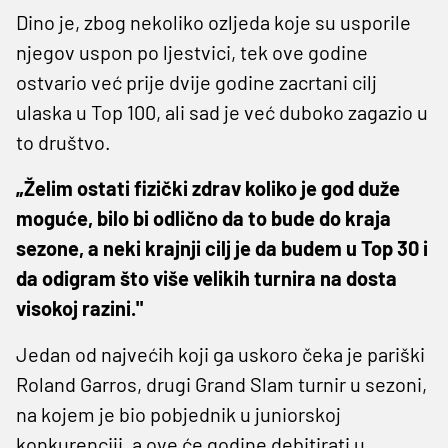
Dino je, zbog nekoliko ozljeda koje su usporile
njegov uspon po ljestvici, tek ove godine
ostvario već prije dvije godine zacrtani cilj
ulaska u Top 100, ali sad je već duboko zagazio u
to društvo.
„Želim ostati fizički zdrav koliko je god duže
moguće, bilo bi odlično da to bude do kraja
sezone, a neki krajnji cilj je da budem u Top 30 i
da odigram što više velikih turnira na dosta
visokoj razini."
Jedan od najvećih koji ga uskoro čeka je pariški
Roland Garros, drugi Grand Slam turnir u sezoni,
na kojem je bio pobjednik u juniorskoj
konkurenciji, a ove će godine debitirati u