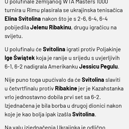
U polufinale zemljanog WTA Masters 1000
turnira u Rimu plasirala se ukrajinska tenisačica
Elina Svitolina
nakon što je s 2-6, 6-4, 6-4
pobijedila
Jelenu Ribakinu
, drugu igračicu na
svijetu.
U polufinalu će
Svitolina
igrati protiv Poljakinje
Ige Świątek
koja je ranije u srijedu s uvjerljivih
6-1, 6-2 nadigrala Amerikanku
Jessicu Pegulu
.
Nije puno toga upućivalo da će
Svitolina
slaviti
u četvrtfinalu protiv
Ribakine
jer je Kazahstanka
vrlo jednostavno dobila prvi set sa 6-2.
Izjednačena je bila borba u drugoj dionici nakon
koje je kao bolja ipak izašla
Svitolina
.
Na valu izjednačenja Ukrajinka je odlično