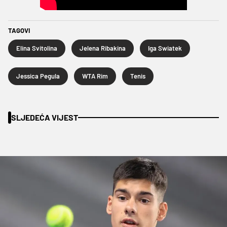
TAGOVI
Elina Svitolina
Jelena Ribakina
Iga Swiatek
Jessica Pegula
WTA Rim
Tenis
SLJEDEĆA VIJEST