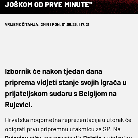
JOŠKOM OD PRVE MINUTE"
VRIJEME ČITANJA: 2MIN | PON. 01.06.26. | 17:21
Izbornik će nakon tjedan dana
priprema vidjeti stanje svojih igrača u
prijateljskom sudaru s Belgijom na
Rujevici.
Hrvatska nogometna reprezentacija u utorak će
odigrati prvu pripremnu utakmicu za SP. Na
Rujevicu
stiže reprezentacija
Belgije
a utakmicu