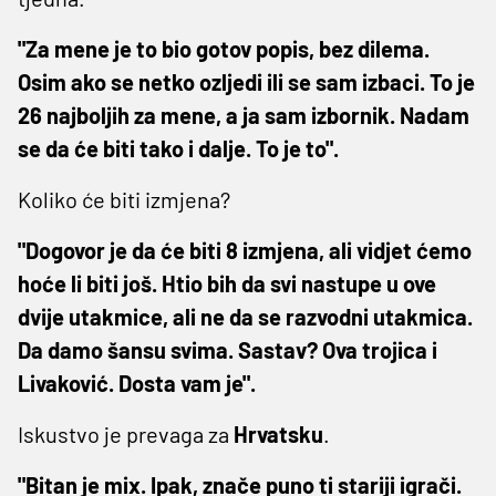
"Za mene je to bio gotov popis, bez dilema.
Osim ako se netko ozljedi ili se sam izbaci. To je
26 najboljih za mene, a ja sam izbornik. Nadam
se da će biti tako i dalje. To je to".
Koliko će biti izmjena?
"Dogovor je da će biti 8 izmjena, ali vidjet ćemo
hoće li biti još. Htio bih da svi nastupe u ove
dvije utakmice, ali ne da se razvodni utakmica.
Da damo šansu svima. Sastav? Ova trojica i
Livaković. Dosta vam je".
Iskustvo je prevaga za
Hrvatsku
.
"Bitan je mix. Ipak, znače puno ti stariji igrači.