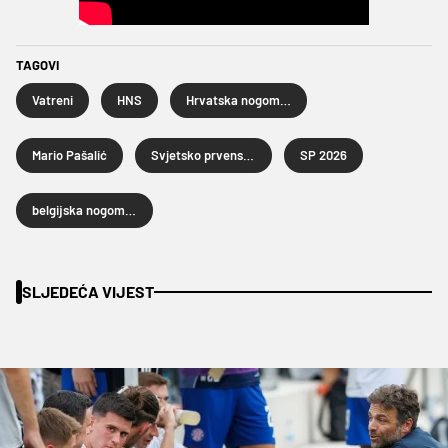
TAGOVI
Vatreni
HNS
Hrvatska nogometna reprezentacija
Mario Pašalić
Svjetsko prvenstvo u nogometu 2026.
SP 2026
belgijska nogometna reprezentacija
SLJEDEĆA VIJEST