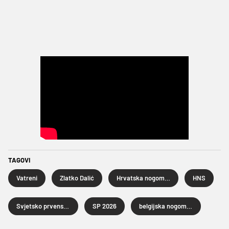
TAGOVI
Vatreni
Zlatko Dalić
Hrvatska nogometna reprezentacija
HNS
Svjetsko prvenstvo u nogometu 2026.
SP 2026
belgijska nogometna reprezentacija