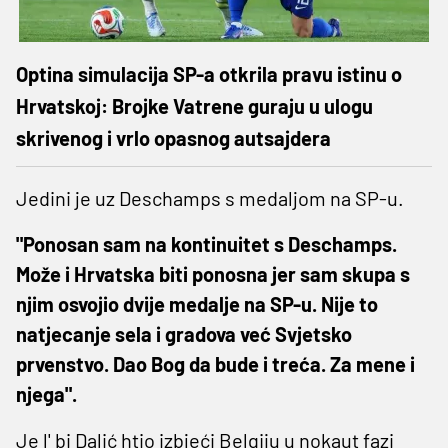
Optina simulacija SP-a otkrila pravu istinu o
Hrvatskoj: Brojke Vatrene guraju u ulogu
skrivenog i vrlo opasnog autsajdera
Jedini je uz Deschamps s medaljom na SP-u.
"Ponosan sam na kontinuitet s Deschamps.
Može i Hrvatska biti ponosna jer sam skupa s
njim osvojio dvije medalje na SP-u. Nije to
natjecanje sela i gradova već Svjetsko
prvenstvo. Dao Bog da bude i treća. Za mene i
njega".
Je l' bi Dalić htio izbjeći Belgiju u nokaut fazi