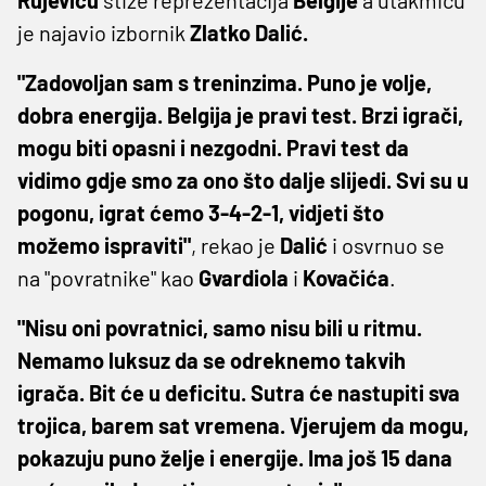
je najavio izbornik
Zlatko Dalić.
"Zadovoljan sam s treninzima. Puno je volje,
dobra energija. Belgija je pravi test. Brzi igrači,
mogu biti opasni i nezgodni. Pravi test da
vidimo gdje smo za ono što dalje slijedi. Svi su u
pogonu, igrat ćemo 3-4-2-1, vidjeti što
možemo ispraviti"
, rekao je
Dalić
i osvrnuo se
na "povratnike" kao
Gvardiola
i
Kovačića
.
"Nisu oni povratnici, samo nisu bili u ritmu.
Nemamo luksuz da se odreknemo takvih
igrača. Bit će u deficitu. Sutra će nastupiti sva
trojica, barem sat vremena. Vjerujem da mogu,
pokazuju puno želje i energije. Ima još 15 dana