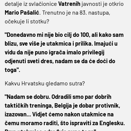
detalje iz svlačionice
Vatrenih
javnosti je otkrio
Mario
Pašalić
. Trenutno je na 83. nastupa,
očekuje li stotku?
"Donedavno mi nije bio cilj do 100, ali kako sam
blizu, sve više je utakmica i prilika. Imajući u
vidu da nije puno igrača imalo privilegij
odjenuti sveti dres, nadam se da će doći do
toga".
Kakvu Hrvatsku gledamo sutra?
"Nadam se dobru. Odradili smo par dobrih
taktičkih treninga, Belgija je dobar protivnik,
izazovan... Vidjet ćemo nakon utakmice na
čemu moramo raditi, što ispraviti za Englesku.