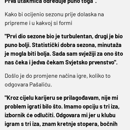
Prva utakmica određuje puno toga".
Kako bi ocijenio sezonu prije dolaska na
pripreme i u kakvoj si formi
"Prvi dio sezone bio je turbulentan, drugi je bio
puno bolji. Statistički dobra sezona, minutaža
je mogla biti bolja. Sada sam svježiji za ono što
nas čeka i jedva čekam Svjetsko prvenstvo".
Došlo je do promjene načina igre, koliko to
odgovara Pašaliću.
"Kroz cijelu karijeru se prilagođavam, nije mi
problem igrati bilo što. Imamo opciju s tri iza,
izbornik će odlučiti. Odgovara mi jer u klubu
igram s tri iza, znam kretnje stopera, bočnih