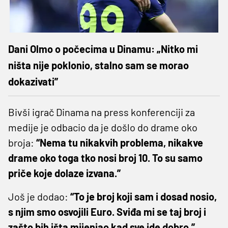
Dani Olmo o počecima u Dinamu: „Nitko mi
ništa nije poklonio, stalno sam se morao
dokazivati”
Bivši igrač Dinama na press konferenciji za
medije je odbacio da je došlo do drame oko
broja:
“Nema tu nikakvih problema, nikakve
drame oko toga tko nosi broj 10. To su samo
priče koje dolaze izvana.”
Još je dodao:
“To je broj koji sam i dosad nosio,
s njim smo osvojili Euro. Sviđa mi se taj broj i
zašto bih išta mijenjao kad sve ide dobro.”