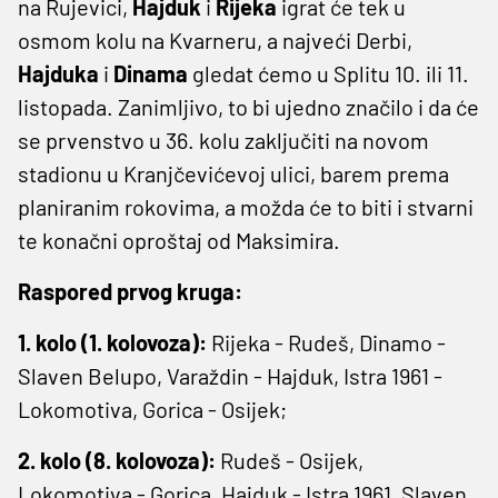
na Rujevici,
Hajduk
i
Rijeka
igrat će tek u
osmom kolu na Kvarneru, a najveći Derbi,
Hajduka
i
Dinama
gledat ćemo u Splitu 10. ili 11.
listopada. Zanimljivo, to bi ujedno značilo i da će
se prvenstvo u 36. kolu zaključiti na novom
stadionu u Kranjčevićevoj ulici, barem prema
planiranim rokovima, a možda će to biti i stvarni
te konačni oproštaj od Maksimira.
Raspored prvog kruga:
1. kolo (1. kolovoza):
Rijeka - Rudeš, Dinamo -
Slaven Belupo, Varaždin - Hajduk, Istra 1961 -
Lokomotiva, Gorica - Osijek;
2. kolo (8. kolovoza):
Rudeš - Osijek,
Lokomotiva - Gorica, Hajduk - Istra 1961, Slaven