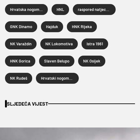
Hrvatska nogometna liga
HNL
raspored natjecanja
GNK Dinamo
Hajduk
HNK Rijeka
NK Varaždin
NK Lokomotiva
Istra 1961
HNK Gorica
Slaven Belupo
NK Osijek
NK Rudeš
Hrvatski nogometni savez
SLJEDEĆA VIJEST