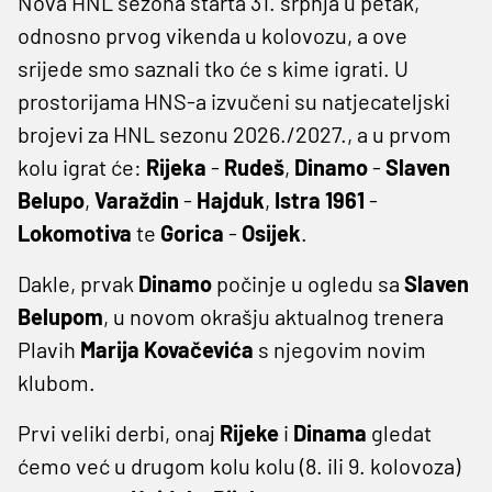
Nova HNL sezona starta 31. srpnja u petak,
odnosno prvog vikenda u kolovozu, a ove
srijede smo saznali tko će s kime igrati. U
prostorijama HNS-a izvučeni su natjecateljski
brojevi za HNL sezonu 2026./2027., a u prvom
kolu igrat će:
Rijeka
-
Rudeš
,
Dinamo
-
Slaven
Belupo
,
Varaždin
-
Hajduk
,
Istra 1961
-
Lokomotiva
te
Gorica
-
Osijek
.
Dakle, prvak
Dinamo
počinje u ogledu sa
Slaven
Belupom
, u novom okrašju aktualnog trenera
Plavih
Marija Kovačevića
s njegovim novim
klubom.
Prvi veliki derbi, onaj
Rijeke
i
Dinama
gledat
ćemo već u drugom kolu kolu (8. ili 9. kolovoza)