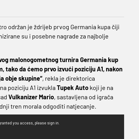
ro održan je ždrijeb prvog Germania kupa čiji
anizirane su i posebne nagrade za najbolje
 prvog malonogometnog turnira Germania kup
tako da ćemo prvo izvući poziciju A1, nakon
ja obje skupine“
, rekla je direktorica
 na poziciju A1 izvukla
Tupek Auto
koji je na
mčad
Vulkanizer Mario
, sastavljena od igrača
dnji tren morala odgoditi natjecanje.