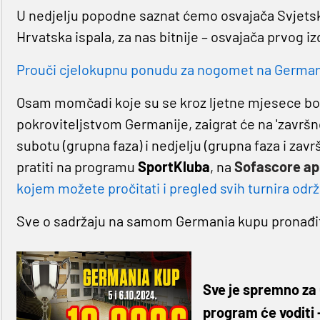
U nedjelju popodne saznat ćemo osvajača Svjetsko
Hrvatska ispala, za nas bitnije – osvajača prvog 
Prouči cjelokupnu ponudu za nogomet na Germaniji
Osam momčadi koje su se kroz ljetne mjesece bor
pokroviteljstvom Germanije, zaigrat će na 'završn
subotu (grupna faza) i nedjelju (grupna faza i za
pratiti na programu
SportKluba
, na
Sofascore apl
kojem možete pročitati i pregled svih turnira odr
Sve o sadržaju na samom Germania kupu pronađ
Sve je spremno za 
program će voditi -