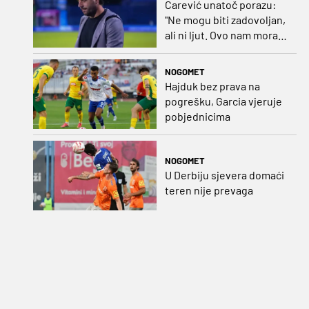
Carević unatoč porazu:
"Ne mogu biti zadovoljan,
ali ni ljut. Ovo nam mora
biti putokaz"
NOGOMET
Hajduk bez prava na
pogrešku, Garcia vjeruje
pobjednicima
NOGOMET
U Derbiju sjevera domaći
teren nije prevaga