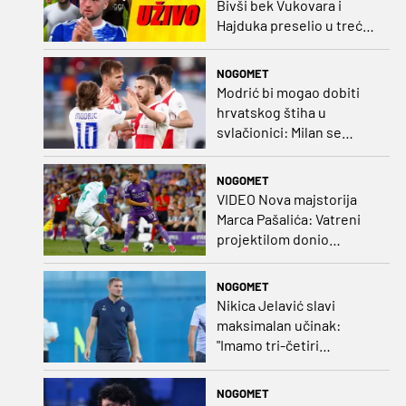
Bivši bek Vukovara i
Hajduka preselio u treću
ligu, đakovački 'sin vjetra'
napustio Kirgistan
NOGOMET
Modrić bi mogao dobiti
hrvatskog štiha u
svlačionici: Milan se
raspituje za usluge
Vatrenog!
NOGOMET
VIDEO Nova majstorija
Marca Pašalića: Vatreni
projektilom donio
vodstvo pa igru napustio
zbog ozljede
NOGOMET
Nikica Jelavić slavi
maksimalan učinak:
"Imamo tri-četiri
senatora koji vode naš
vrtić"
NOGOMET