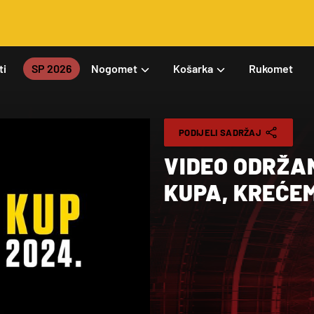
ti
SP 2026
Nogomet
Košarka
Rukomet
PODIJELI SADRŽAJ
VIDEO ODRŽA
KUPA, KREĆEM