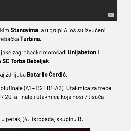
rskim
Stanovima
, a u grupi A još su izvučeni
grebačka
Turbina.
ije jake zagrebačke momčadi
Unijabeton i
a
SC Torba Debeljak
.
raj ždrijeba
Batarilo Ćerdić.
lufinale (A1 – B2 i B1-A2). Utakmica za treće
7.20, a finale i utakmica koja nosi 7 tisuća
 u petak, (4. listopada) skupinu B.