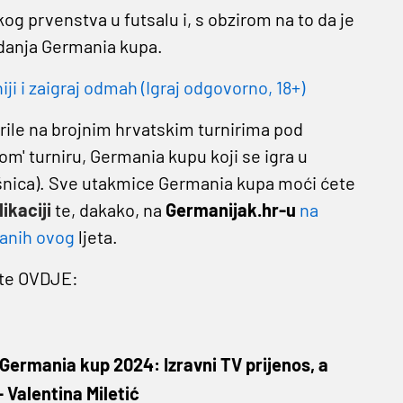
g prvenstva u futsalu i, s obzirom na to da je
izdanja Germania kupa.
 i zaigraj odmah (Igraj odgovorno, 18+)
ile na brojnim hrvatskim turnirima pod
om' turniru, Germania kupu koji se igra u
vršnica). Sve utakmice Germania kupa moći ćete
ikaciji
te, dakako, na
Germanijak.hr-u
na
žanih ovog
ljeta.
ite OVDJE:
Germania kup 2024: Izravni TV prijenos, a
 Valentina Miletić