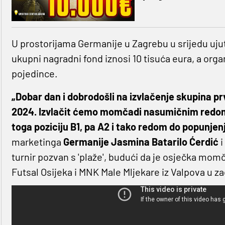
U prostorijama Germanije u Zagrebu u srijedu ujut
ukupni nagradni fond iznosi 10 tisuća eura, a org
pojedince.
„Dobar dan i dobrodošli na izvlačenje skupina
2024. Izvlačit ćemo momčadi nasumičnim redom, 
toga poziciju B1, pa A2 i tako redom do popunjen
marketinga
Germanije Jasmina Batarilo Ćerdić
i
turnir pozvan s 'plaže', budući da je osječka mo
Futsal Osijeka i MNK Male Mljekare iz Valpova u za