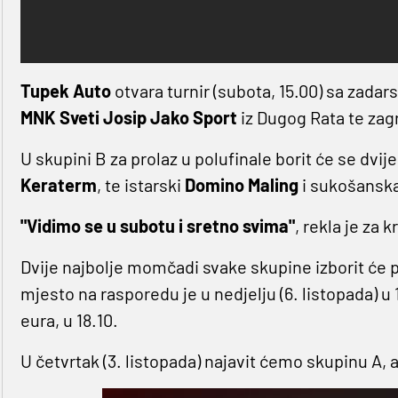
Tupek Auto
otvara turnir (subota, 15.00) sa zada
MNK Sveti Josip Jako Sport
iz Dugog Rata te za
U skupini B za prolaz u polufinale borit će se dv
Keraterm
, te istarski
Domino Maling
i sukošansk
"Vidimo se u subotu i sretno svima"
, rekla je za k
Dvije najbolje momčadi svake skupine izborit će po
mjesto na rasporedu je u nedjelju (6. listopada) u 1
eura, u 18.10.
U četvrtak (3. listopada) najavit ćemo skupinu A, a