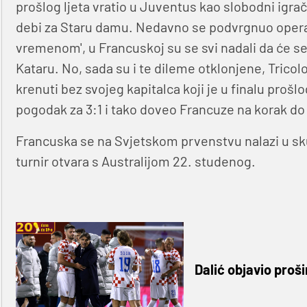
prošlog ljeta vratio u Juventus kao slobodni igrač
debi za Staru damu. Nedavno se podvrgnuo operaciji
vremenom', u Francuskoj su se svi nadali da će s
Kataru. No, sada su i te dileme otklonjene, Trico
krenuti bez svojeg kapitalca koji je u finalu proš
pogodak za 3:1 i tako doveo Francuze na korak do 
Francuska se na Svjetskom prvenstvu nalazi u sk
turnir otvara s Australijom 22. studenog.
Dalić objavio proši