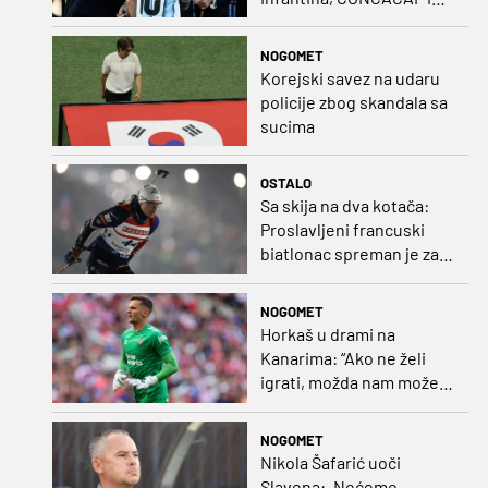
CONMEBOL više nisu
čvrsti
NOGOMET
Korejski savez na udaru
policije zbog skandala sa
sucima
OSTALO
Sa skija na dva kotača:
Proslavljeni francuski
biatlonac spreman je za
debi u profesionalnom
biciklizmu
NOGOMET
Horkaš u drami na
Kanarima: “Ako ne želi
igrati, možda nam može
pomoći obilježavati teren
ili postavljati mreže”
NOGOMET
Nikola Šafarić uoči
Slavena: „Nećemo