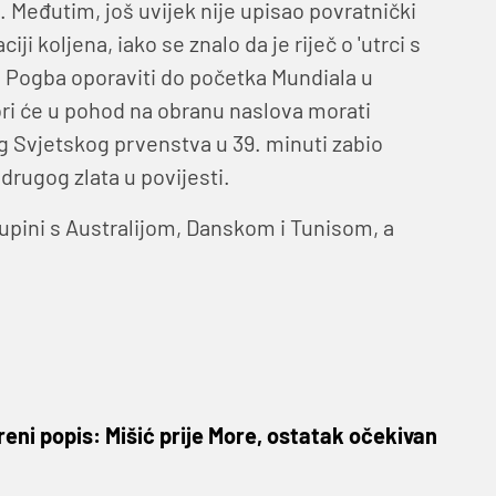
. Međutim, još uvijek nije upisao povratnički
 koljena, iako se znalo da je riječ o 'utrci s
e Pogba oporaviti do početka Mundiala u
lori će u pohod na obranu naslova morati
log Svjetskog prvenstva u 39. minuti zabio
drugog zlata u povijesti.
upini s Australijom, Danskom i Tunisom, a
reni popis: Mišić prije More, ostatak očekivan