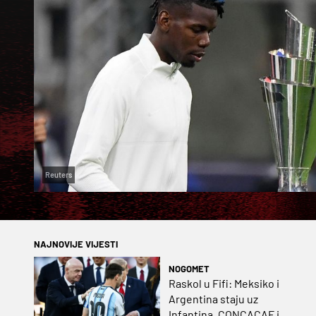
Reuters
NAJNOVIJE VIJESTI
NOGOMET
Raskol u Fifi: Meksiko i
Argentina staju uz
Infantina, CONCACAF i