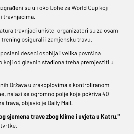
izgrađeni su u i oko Dohe za World Cup koji
i travnjacima.
tura travnjaci unište, organizatori su za osam
a trening osigurali i zamjensku travu.
aposleni deseci osoblja i velika površina
 koji od glavnih stadiona treba premjestiti u
enih Država u zrakoplovima s kontroliranom
e, nalazi se ogromno polje koje pokriva 40
 trava, objavio je Daily Mail.
vog sjemena trave zbog klime i uvjeta u Katru,"
tvrtke.