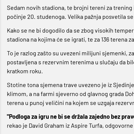
Sedam novih stadiona, te brojni tereni za trening 
počinje 20. studenoga. Velika pažnja posvetila se 
Kako se ne bi dogodilo da se zbog visokih tempera
stadiona na kojima će se igrati, te za 136 terena z
To je razlog zašto su uvezeni milijuni sjemenki, z
postavljena s rezervnim terenima u slučaju da bilo
kratkom roku.
Stotine tona sjemena trave uvezeno je iz Sjedinj
klimom, a na farmi sjeverno od glavnog grada Doh
terena u punoj veličini na kojem se uzgaja rezervna
"Podloga za igru ​​ne bi se držala zajedno bez pra
rekao je David Graham iz Aspire Turfa, odgovorne 