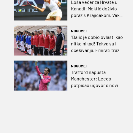
Loša večer za Hrvate u
Kanadi: Mektić doživio
poraz s Krajicekom, Vekić
poražena u paru sa
Sakkari
NOGOMET
“Dalić je dobio ovlasti kao
nitko nikad! Takva su i
očekivanja, Emirati traže
i veliki rezultat!“
NOGOMET
Trafford napušta
Manchester: Leeds
potpisao ugovor s novim
golmanom i oborio
nekoliko rekorda