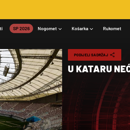
ti
SP 2026
Nogomet
Košarka
Rukomet
PODIJELI SADRŽAJ
U KATARU NEĆ