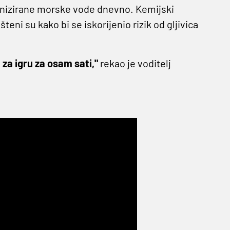
alinizirane morske vode dnevno. Kemijski
eni su kako bi se iskorijenio rizik od gljivica
a igru ​​za osam sati,"
rekao je voditelj