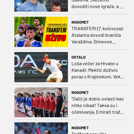
dovoditi nove igrače, a o
prodaji ćemo razmisliti
ako dođe ponuda”
NOGOMET
TRANSFERI (7. kolovoza):
Atalanta dovodi braniča
Varaždina, Simeone
dovodi stopera po svom
ukusu
OSTALO
Loša večer za Hrvate u
Kanadi: Mektić doživio
poraz s Krajicekom, Vekić
poražena u paru sa
Sakkari
NOGOMET
“Dalić je dobio ovlasti kao
nitko nikad! Takva su i
očekivanja, Emirati traže
i veliki rezultat!“
NOGOMET
Trafford napušta