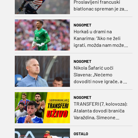
Proslavljeni francuski
biatlonac spreman je za
debi u profesionalnom
biciklizmu
NOGOMET
Horkaš u drami na
Kanarima: “Ako ne želi
igrati, možda nam može
pomoći obilježavati teren
ili postavljati mreže”
NOGOMET
Nikola Šafarić uoči
Slavena: „Nećemo
dovoditi nove igrače, a o
prodaji ćemo razmisliti
ako dođe ponuda”
NOGOMET
TRANSFERI (7. kolovoza):
Atalanta dovodi braniča
Varaždina, Simeone
dovodi stopera po svom
ukusu
OSTALO