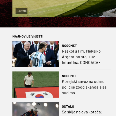
Reuters
NAJNOVIJE VIJESTI
NOGOMET
Raskol u Fifi: Meksiko i
Argentina staju uz
Infantina, CONCACAF i
CONMEBOL više nisu
čvrsti
NOGOMET
Korejski savez na udaru
policije zbog skandala sa
sucima
OSTALO
Sa skija na dva kotača: