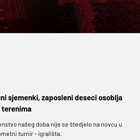
ni sjemenki, zaposleni deseci osoblja
m terenima
enstvo našeg doba nije se štedjelo na novcu u
etni turnir - igrališta.