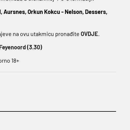
il, Aursnes, Orkun Kokcu - Nelson, Dessers,
čajeve na ovu utakmicu pronađite
OVDJE
.
 Feyenoord (3.30)
orno 18+