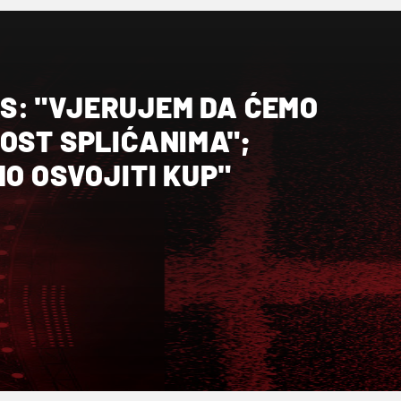
: "VJERUJEM DA ĆEMO
OST SPLIĆANIMA";
MO OSVOJITI KUP"