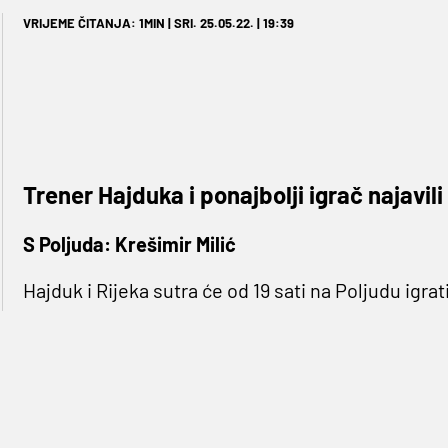
VRIJEME ČITANJA: 1MIN | SRI. 25.05.22. | 19:39
Trener Hajduka i ponajbolji igrač najavili
S Poljuda: Krešimir Milić
Hajduk i Rijeka sutra će od 19 sati na Poljudu igrat
da nakon devet godina osvoji trofej, a toga je svje
(1.80) Hajduk (3.8
„Uzbuđeni smo zbog ovog finala. Privilegija je ig
Stvarno vjerujemo da će ova utakmica donijeti r