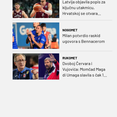
Latvija objavila popis za
ključnu utakmicu,
Hrvatskoj se otvara
velika prilika
NOGOMET
Milan potvrdio raskid
ugovora s Bennacerom
RUKOMET
Dvoboj Červara i
Vujovića: Momčad Maga
di Umaga slavila s čak 12
golova razlike