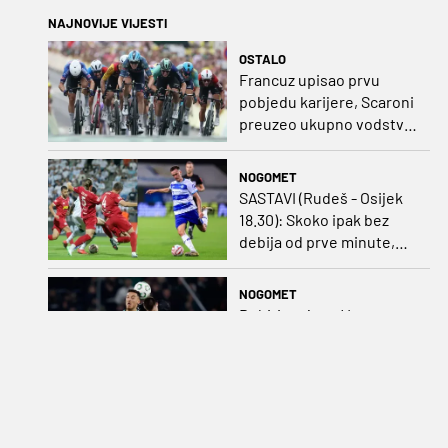
NAJNOVIJE VIJESTI
OSTALO
Francuz upisao prvu
pobjedu karijere, Scaroni
preuzeo ukupno vodstvo
u Poljskoj
NOGOMET
SASTAVI (Rudeš - Osijek
18.30): Skoko ipak bez
debija od prve minute,
gosti promijenili
napadača u odnosu na
NOGOMET
prvo kolo
Debitirao je za Vatrene
pod Olićem, osvojio
duplu krunu u
Rumunjskoj pa preselio
na Cipar
NOGOMET
Preminuo Jorge Messi,