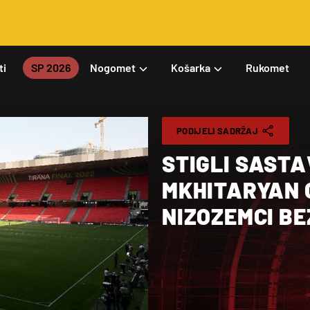
ti
SP 2026
Nogomet
Košarka
Rukomet
PODIJELI SADRŽAJ
STIGLI SASTA
MKHITARYAN 
NIZOZEMCI B