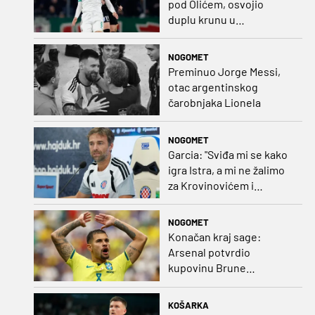
pod Olićem, osvojio
duplu krunu u
Rumunjskoj pa preselio
na Cipar
NOGOMET
Preminuo Jorge Messi,
otac argentinskog
čarobnjaka Lionela
NOGOMET
Garcia: "Sviđa mi se kako
igra Istra, a mi ne žalimo
za Krovinovićem i
Guillamonom. Selahi?
Nismo u kontaktu"
NOGOMET
Konačan kraj sage:
Arsenal potvrdio
kupovinu Brune
Guimaraesa
KOŠARKA