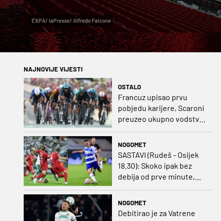
EXPA/ laPresse/ Alfredo Falcone
NAJNOVIJE VIJESTI
OSTALO
Francuz upisao prvu
pobjedu karijere, Scaroni
preuzeo ukupno vodstvo
u Poljskoj
NOGOMET
SASTAVI (Rudeš - Osijek
18.30): Skoko ipak bez
debija od prve minute,
gosti promijenili
napadača u odnosu na
NOGOMET
prvo kolo
Debitirao je za Vatrene