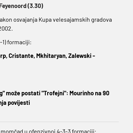
 Feyenoord (3.30)
i nakon osvajanja Kupa velesajamskih gradova
 2002.
-1) formaciji:
rp, Cristante, Mkhitaryan, Zalewski -
" može postati "Trofejni": Mourinho na 90
ja povijesti
 momčad u ofenzivnoj 4-3-3 formaciji: