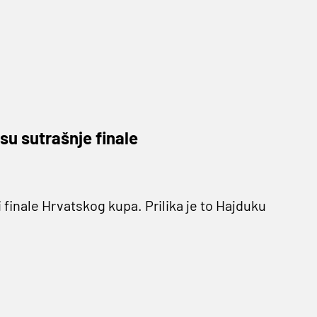
 su sutrašnje finale
i finale Hrvatskog kupa. Prilika je to Hajduku
stan i trener
Valdas Dambrauskas
.
0) Rijeka (4.50)
rati zadnju utakmicu sezone za trofej .
adost Splićanima i navijačima Hajduka“
,