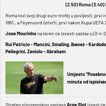
(2.50) Roma (3.40)
Roma lovi svoj drugi euro-trofej u povijesti, prv
1961., a Feyenoord četvrti, prvi nakon Kupa UEFA
Jose Mourinho
na teren će izvesti sastav u (3-4-2
Rui Patricio - Mancini, Smaling, Ibanez - Kardsdo
Pellegrini, Zaniolo - Abraham
Umjesto "Posebnog
minuta od ispisivan
Strateg nizozemskog sastava
Arne Slot
izvest će