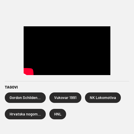
TAGOVI
Gordon Schildenfeld
Vukovar 1991
NK Lokomotiva
Hrvatska nogometna liga
HNL