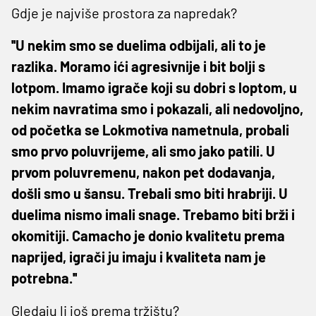
Gdje je najviše prostora za napredak?
''U nekim smo se duelima odbijali, ali to je
razlika. Moramo ići agresivnije i bit bolji s
lotpom. Imamo igrače koji su dobri s loptom, u
nekim navratima smo i pokazali, ali nedovoljno,
od početka se Lokmotiva nametnula, probali
smo prvo poluvrijeme, ali smo jako patili. U
prvom poluvremenu, nakon pet dodavanja,
došli smo u šansu. Trebali smo biti hrabriji. U
duelima nismo imali snage. Trebamo biti brži i
okomitiji. Camacho je donio kvalitetu prema
naprijed, igrači ju imaju i kvaliteta nam je
potrebna.''
Gledaju li još prema tržištu?