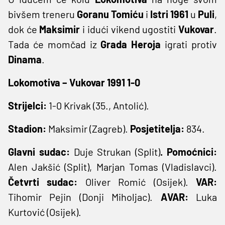
bivšem treneru
Goranu Tomiću
i
Istri 1961
u
Puli
,
dok će
Maksimir
i idući vikend ugostiti
Vukovar
.
Tada će momčad iz
Grada Heroja
igrati protiv
Dinama
.
Lokomotiva – Vukovar 1991 1-0
Strijelci:
1-0 Krivak (35., Antolić).
Stadion:
Maksimir (Zagreb).
Posjetitelja:
834.
Glavni sudac:
Duje Strukan (Split)
. Pomoćnici:
Alen Jakšić (Split), Marjan Tomas (Vladislavci).
Četvrti sudac:
Oliver Romić (Osijek).
VAR:
Tihomir Pejin (Donji Miholjac).
AVAR:
Luka
Kurtović (Osijek).