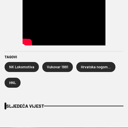
TAGOVI
NK Lokomotiva
Vukovar 1991
Hrvatska nogometna liga
HNL
SLJEDEĆA VIJEST