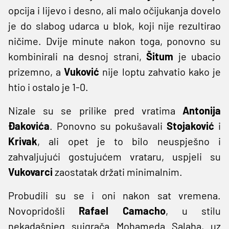
opcija i lijevo i desno, ali malo očijukanja dovelo
je do slabog udarca u blok, koji nije rezultirao
ničime. Dvije minute nakon toga, ponovno su
kombinirali na desnoj strani,
Šitum
je ubacio
prizemno, a
Vuković
nije loptu zahvatio kako je
htio i ostalo je 1-0.
Nizale su se prilike pred vratima
Antonija
Đakovića
. Ponovno su pokušavali
Stojaković
i
Krivak
, ali opet je to bilo neuspješno i
zahvaljujući gostujućem vrataru, uspjeli su
Vukovarci
zaostatak držati minimalnim.
Probudili su se i oni nakon sat vremena.
Novopridošli
Rafael Camacho
, u stilu
nekadašnjeg suigrača Mohameda Salaha, uz