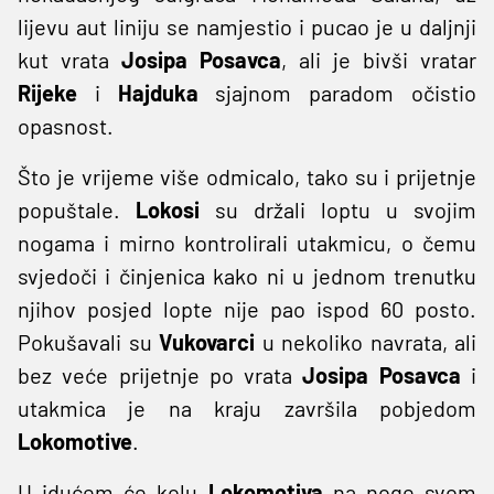
lijevu aut liniju se namjestio i pucao je u daljnji
kut vrata
Josipa Posavca
, ali je bivši vratar
Rijeke
i
Hajduka
sjajnom paradom očistio
opasnost.
Što je vrijeme više odmicalo, tako su i prijetnje
popuštale.
Lokosi
su držali loptu u svojim
nogama i mirno kontrolirali utakmicu, o čemu
svjedoči i činjenica kako ni u jednom trenutku
njihov posjed lopte nije pao ispod 60 posto.
Pokušavali su
Vukovarci
u nekoliko navrata, ali
bez veće prijetnje po vrata
Josipa Posavca
i
utakmica je na kraju završila pobjedom
Lokomotive
.
U idućem će kolu
Lokomotiva
na noge svom