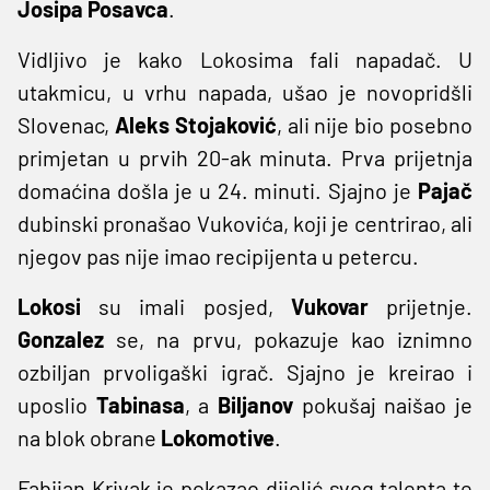
Josipa Posavca
.
Vidljivo je kako Lokosima fali napadač. U
utakmicu, u vrhu napada, ušao je novopridšli
Slovenac,
Aleks Stojaković
, ali nije bio posebno
primjetan u prvih 20-ak minuta. Prva prijetnja
domaćina došla je u 24. minuti. Sjajno je
Pajač
dubinski pronašao Vukovića, koji je centrirao, ali
njegov pas nije imao recipijenta u petercu.
Lokosi
su imali posjed,
Vukovar
prijetnje.
Gonzalez
se, na prvu, pokazuje kao iznimno
ozbiljan prvoligaški igrač. Sjajno je kreirao i
uposlio
Tabinasa
, a
Biljanov
pokušaj naišao je
na blok obrane
Lokomotive
.
Fabijan Krivak je pokazao dijelić svog talenta te