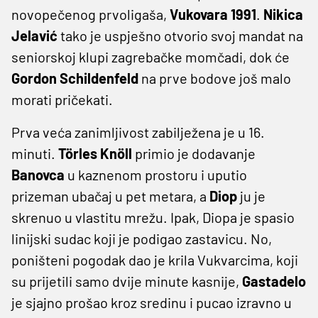
novopečenog prvoligaša,
Vukovara 1991
.
Nikica
Jelavić
tako je uspješno otvorio svoj mandat na
seniorskoj klupi zagrebačke momčadi, dok će
Gordon Schildenfeld
na prve bodove još malo
morati pričekati.
Prva veća zanimljivost zabilježena je u 16.
minuti.
Törles Knöll
primio je dodavanje
Banovca
u kaznenom prostoru i uputio
prizeman ubačaj u pet metara, a
Diop
ju je
skrenuo u vlastitu mrežu. Ipak, Diopa je spasio
linijski sudac koji je podigao zastavicu. No,
poništeni pogodak dao je krila Vukvarcima, koji
su prijetili samo dvije minute kasnije,
Gastadelo
je sjajno prošao kroz sredinu i pucao izravno u