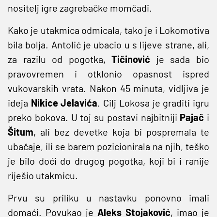
nositelj igre zagrebačke momčadi.
Kako je utakmica odmicala, tako je i Lokomotiva
bila bolja. Antolić je ubacio u s lijeve strane, ali,
za razilu od pogotka,
Tičinović
je sada bio
pravovremen i otklonio opasnost ispred
vukovarskih vrata. Nakon 45 minuta, vidljiva je
ideja
Nikice Jelavića
. Cilj Lokosa je graditi igru
preko bokova. U toj su postavi najbitniji
Pajač
i
Šitum
, ali bez devetke koja bi pospremala te
ubačaje, ili se barem pozicionirala na njih, teško
je bilo doći do drugog pogotka, koji bi i ranije
riješio utakmicu.
Prvu su priliku u nastavku ponovno imali
domaći. Povukao je
Aleks Stojaković
, imao je