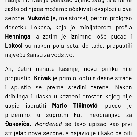
zašto od njega možemo očekivati eksploziju ove
sezone.
Vuković
je, majstorski, petom proigrao
desetku Lokosa, koja je minijatorom prošla
Henninga
, a zatim je iznimno loše pucao i
Lokosi
su nakon pola sata, do tada, propustili
najveću šansu za vodstvo.
Ali, četiri minute kasnije, novu priliku nije
propustio.
Krivak
je primio loptu s desne strane
i spustio se prema sredini terena. Nakon
driblinga i ulaska u kazneni prostor, kojeg nije
uspio ispratiti
Mario Tičinović
, pucao je
prizemno, u suprotni kut, neobranjivo za
Đakovića
.
Wonderkid
se tako upisao kao prvi
strijelac nove sezone, a najavio je i kako će biti