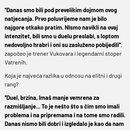
''Danas smo bili pod prevelikim dojmom ovog
natjecanja. Prvo poluvrijeme nam je bilo
najgore otkako pratim. NIsmo navikli na ovaj
intenzitet, bili smo u duelu preslabi, s loptom
nedovoljno hrabri i oni su zasluženo pobijedili''
,
započeo je trener Vukovara i legendarni stoper
Vatrenih.
Koja je najveća razlika u odnosu na elitni i drugi
rang?
''Duel, brzina, Imaš manje vemrena za
razmišljanje... To je nešto što s čim smo imali
problema i na pripremama i na tome smo radili.
Danas nismo bili dobri i izgledalo je kao da nam