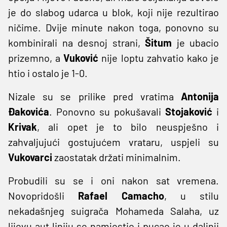
je do slabog udarca u blok, koji nije rezultirao
ničime. Dvije minute nakon toga, ponovno su
kombinirali na desnoj strani,
Šitum
je ubacio
prizemno, a
Vuković
nije loptu zahvatio kako je
htio i ostalo je 1-0.
Nizale su se prilike pred vratima
Antonija
Đakovića
. Ponovno su pokušavali
Stojaković
i
Krivak
, ali opet je to bilo neuspješno i
zahvaljujući gostujućem vrataru, uspjeli su
Vukovarci
zaostatak držati minimalnim.
Probudili su se i oni nakon sat vremena.
Novopridošli
Rafael Camacho
, u stilu
nekadašnjeg suigrača Mohameda Salaha, uz
lijevu aut liniju se namjestio i pucao je u daljnji