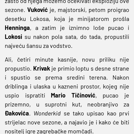
zašto od njega možemo očekivati eksploziju ove
sezone.
Vuković
je, majstorski, petom proigrao
desetku Lokosa, koja je minijatorom prošla
Henninga
, a zatim je iznimno loše pucao i
Lokosi
su nakon pola sata, do tada, propustili
najveću šansu za vodstvo.
Ali, četiri minute kasnije, novu priliku nije
propustio.
Krivak
je primio loptu s desne strane
i spustio se prema sredini terena. Nakon
driblinga i ulaska u kazneni prostor, kojeg nije
uspio ispratiti
Mario Tičinović
, pucao je
prizemno, u suprotni kut, neobranjivo za
Đakovića
.
Wonderkid
se tako upisao kao prvi
strijelac nove sezone, a najavio je i kako će biti
nositelj igre zagrebačke momčadi.