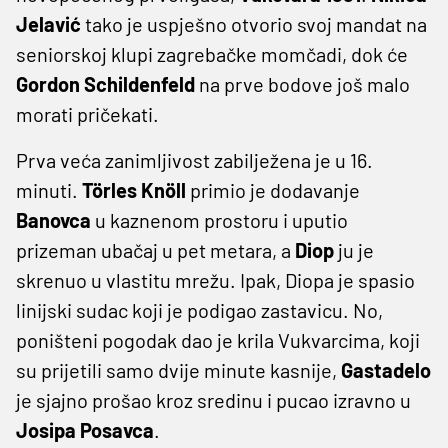
Jelavić
tako je uspješno otvorio svoj mandat na
seniorskoj klupi zagrebačke momčadi, dok će
Gordon Schildenfeld
na prve bodove još malo
morati pričekati.
Prva veća zanimljivost zabilježena je u 16.
minuti.
Törles Knöll
primio je dodavanje
Banovca
u kaznenom prostoru i uputio
prizeman ubačaj u pet metara, a
Diop
ju je
skrenuo u vlastitu mrežu. Ipak, Diopa je spasio
linijski sudac koji je podigao zastavicu. No,
poništeni pogodak dao je krila Vukvarcima, koji
su prijetili samo dvije minute kasnije,
Gastadelo
je sjajno prošao kroz sredinu i pucao izravno u
Josipa Posavca
.