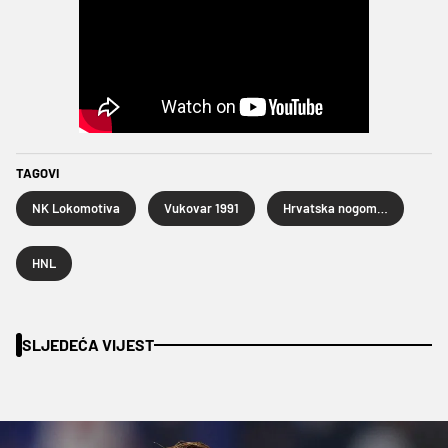
TAGOVI
NK Lokomotiva
Vukovar 1991
Hrvatska nogometna liga
HNL
SLJEDEĆA VIJEST