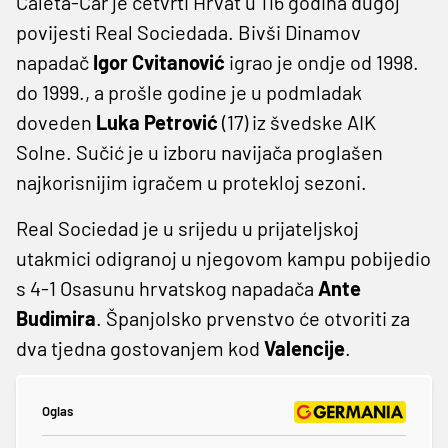
Ćaleta-Car je četvrti Hrvat u 116 godina dugoj
povijesti Real Sociedada. Bivši Dinamov
napadač
Igor Cvitanović
igrao je ondje od 1998.
do 1999., a prošle godine je u podmladak
doveden
Luka
Petrović
(17) iz švedske AIK
Solne. Sučić je u izboru navijača proglašen
najkorisnijim igračem u protekloj sezoni.
Real Sociedad je u srijedu u prijateljskoj
utakmici odigranoj u njegovom kampu pobijedio
s 4-1 Osasunu hrvatskog napadača
Ante
Budimira
. Španjolsko prvenstvo će otvoriti za
dva tjedna gostovanjem kod
Valencije
.
Oglas