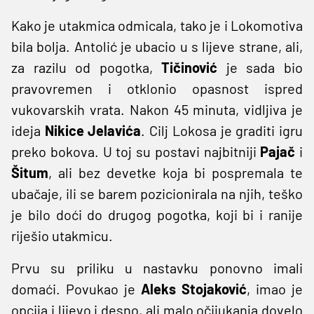
Kako je utakmica odmicala, tako je i Lokomotiva
bila bolja. Antolić je ubacio u s lijeve strane, ali,
za razilu od pogotka,
Tičinović
je sada bio
pravovremen i otklonio opasnost ispred
vukovarskih vrata. Nakon 45 minuta, vidljiva je
ideja
Nikice Jelavića
. Cilj Lokosa je graditi igru
preko bokova. U toj su postavi najbitniji
Pajač
i
Šitum
, ali bez devetke koja bi pospremala te
ubačaje, ili se barem pozicionirala na njih, teško
je bilo doći do drugog pogotka, koji bi i ranije
riješio utakmicu.
Prvu su priliku u nastavku ponovno imali
domaći. Povukao je
Aleks Stojaković
, imao je
opcija i lijevo i desno, ali malo očijukanja dovelo