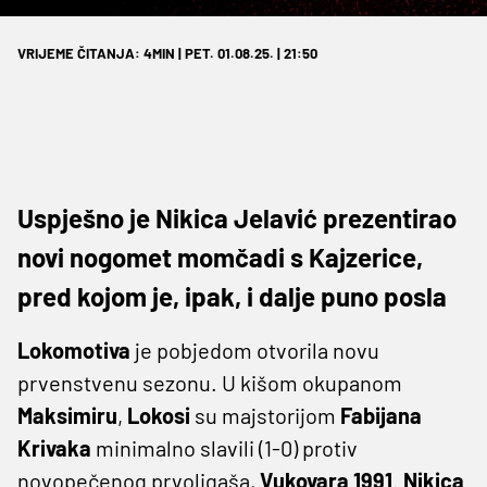
VRIJEME ČITANJA: 4MIN | PET. 01.08.25. | 21:50
Uspješno je Nikica Jelavić prezentirao
novi nogomet momčadi s Kajzerice,
pred kojom je, ipak, i dalje puno posla
Lokomotiva
je pobjedom otvorila novu
prvenstvenu sezonu. U kišom okupanom
Maksimiru
,
Lokosi
su majstorijom
Fabijana
Krivaka
minimalno slavili (1-0) protiv
novopečenog prvoligaša,
Vukovara 1991
.
Nikica