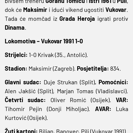
bivšem treneru
Goranu Tomiću
i
Istri 1961
u
Puli
,
dok će
Maksimir
i idući vikend ugostiti
Vukovar
.
Tada će momčad iz
Grada Heroja
igrati protiv
Dinama
.
Lokomotiva – Vukovar 1991 1-0
Strijelci:
1-0 Krivak (35., Antolić).
Stadion:
Maksimir (Zagreb).
Posjetitelja:
834.
Glavni sudac:
Duje Strukan (Split)
. Pomoćnici:
Alen Jakšić (Split), Marjan Tomas (Vladislavci).
Četvrti sudac:
Oliver Romić (Osijek).
VAR:
Tihomir Pejin (Donji Miholjac).
AVAR:
Luka
Kurtović (Osijek).
Žuti kartoni:
Biljan, Banovec, Pilj (Vukovar 1991).