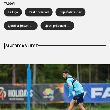
TAGOVI
La Liga
Real Sociedad
Duje Ćaleta-Car
Ljetni prijelazni rok 2025.
Ljetni prijelazni rok
SLJEDEĆA VIJEST