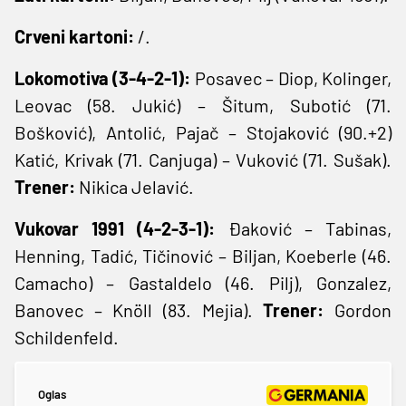
Crveni kartoni:
/.
Lokomotiva (3-4-2-1):
Posavec – Diop, Kolinger,
Leovac (58. Jukić) – Šitum, Subotić (71.
Bošković), Antolić, Pajač – Stojaković (90.+2)
Katić, Krivak (71. Canjuga) – Vuković (71. Sušak).
Trener:
Nikica Jelavić.
Vukovar 1991 (4-2-3-1):
Đaković – Tabinas,
Henning, Tadić, Tičinović – Biljan, Koeberle (46.
Camacho) – Gastaldelo (46. Pilj), Gonzalez,
Banovec – Knöll (83. Mejia).
Trener:
Gordon
Schildenfeld.
Oglas