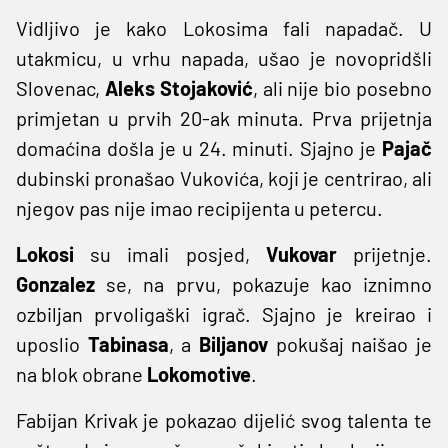
Vidljivo je kako Lokosima fali napadač. U
utakmicu, u vrhu napada, ušao je novopridšli
Slovenac,
Aleks Stojaković
, ali nije bio posebno
primjetan u prvih 20-ak minuta. Prva prijetnja
domaćina došla je u 24. minuti. Sjajno je
Pajač
dubinski pronašao Vukovića, koji je centrirao, ali
njegov pas nije imao recipijenta u petercu.
Lokosi
su imali posjed,
Vukovar
prijetnje.
Gonzalez
se, na prvu, pokazuje kao iznimno
ozbiljan prvoligaški igrač. Sjajno je kreirao i
uposlio
Tabinasa
, a
Biljanov
pokušaj naišao je
na blok obrane
Lokomotive
.
Fabijan Krivak je pokazao dijelić svog talenta te