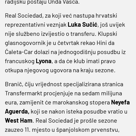
radijsku postaju Onda Vasca.
Real Sociedad, za koji već nastupa hrvatski
reprezentativni veznjak
Luka Sučić
, još uvijek
nije službeno izvijestio o transferu. Klupski
glasnogovornik je u četvrtak rekao Hini da
Ćaleta-Car dolazi na jednogodišnju posudbu iz
francuskog
Lyona
, a da će klub imati pravo
otkupa njegovog ugovora na kraju sezone.
Branič, čiju vrijednost specijalizirana stranica
Transfermarkt procjenjuje na sedam milijuna
eura, zamijenit će marokanskog stopera
Neyefa
Aguerda,
koji se nakon isteka posudbe vratio u
West Ham
. Real Sociedad je prošle sezone
zauzeo 11. mjesto u španjolskom prvenstvu,