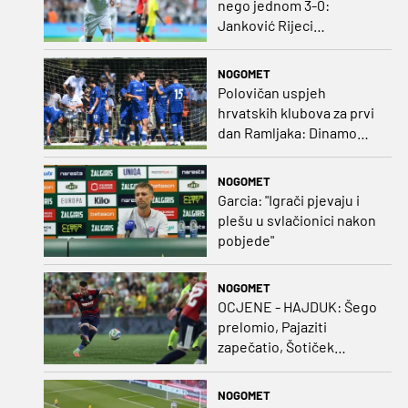
nego jednom 3-0:
Janković Rijeci
projektilom donio slavlje
protiv inferiornijeg
NOGOMET
protivnika
Polovičan uspjeh
hrvatskih klubova za prvi
dan Ramljaka: Dinamo
poražen od Juventusa,
Hajduk bolji od Bologne
NOGOMET
Garcia: "Igrači pjevaju i
plešu u svlačionici nakon
pobjede"
NOGOMET
OCJENE - HAJDUK: Šego
prelomio, Pajaziti
zapečatio, Šotiček
oduševio u predstavi
splitskih 'odlikaša'
NOGOMET