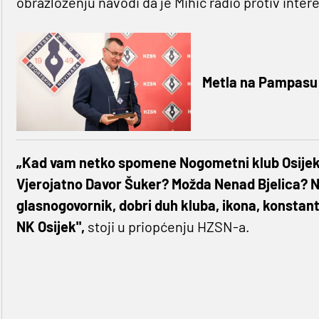
obrazloženju navodi da je Mihić radio protiv inter
Metla na Pampasu:
„Kad vam netko spomene Nogometni klub Osijek
Vjerojatno Davor Šuker? Možda Nenad Bjelica? No
glasnogovornik, dobri duh kluba, ikona, konstanta 
NK Osijek",
stoji u priopćenju HZSN-a.