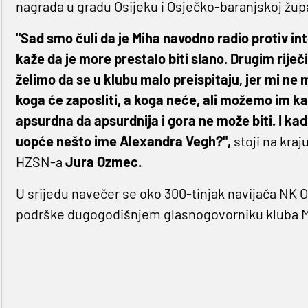
nagrada u gradu Osijeku i Osječko-baranjskoj župa
"Sad smo čuli da je Miha navodno radio protiv int
kaže da je more prestalo biti slano. Drugim rije
želimo da se u klubu malo preispitaju, jer mi n
koga će zaposliti, a koga neće, ali možemo im ka
apsurdna da apsurdnija i gora ne može biti. I ka
uopće nešto ime Alexandra Vegh?",
stoji na kra
HZSN-a
Jura Ozmec.
U srijedu navečer se oko 300-tinjak navijača NK 
podrške dugogodišnjem glasnogovorniku kluba Ma