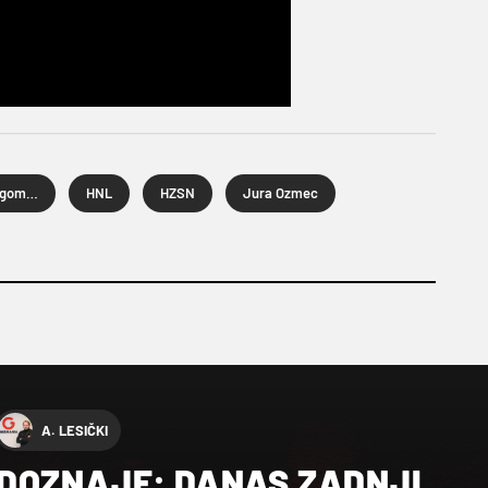
Hrvatska nogometna liga
HNL
HZSN
Jura Ozmec
A. LESIČKI
DOZNAJE: DANAS ZADNJI