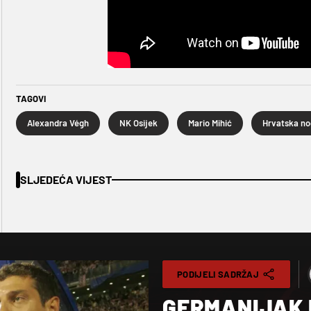
TAGOVI
Alexandra Végh
NK Osijek
Mario Mihić
SLJEDEĆA VIJEST
PODIJELI SADRŽAJ
GERMANIJAK 