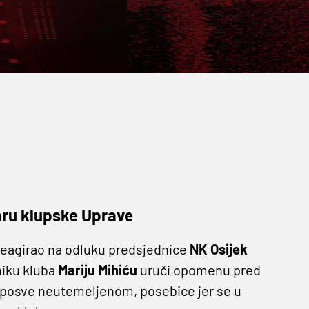
aru klupske Uprave
 reagirao na odluku predsjednice
NK Osijek
iku kluba
Mariju
Mihiću
uruči opomenu pred
 posve neutemeljenom, posebice jer se u