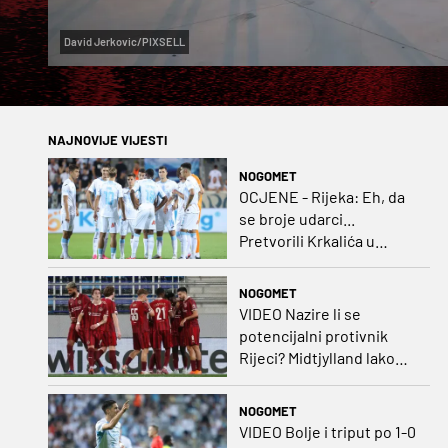
David Jerkovic/PIXSELL
NAJNOVIJE VIJESTI
NOGOMET
OCJENE - Rijeka: Eh, da
se broje udarci...
Pretvorili Krkalića u
junaka, a izlet na uzvrat u
ozbiljan posao!
NOGOMET
VIDEO Nazire li se
potencijalni protivnik
Rijeci? Midtjylland lako
protiv Iraca za slavlje u
prvoj utakmici
NOGOMET
VIDEO Bolje i triput po 1-0