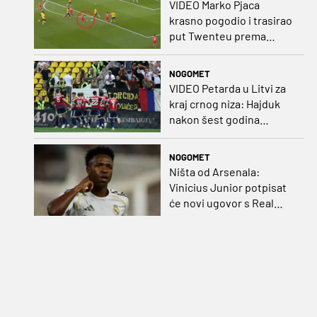
VIDEO Marko Pjaca
krasno pogodio i trasirao
put Twenteu prema
važnoj pobjedi
NOGOMET
VIDEO Petarda u Litvi za
kraj crnog niza: Hajduk
nakon šest godina
pobijedio na europskom
gostovanju
NOGOMET
Ništa od Arsenala:
Vinicius Junior potpisat
će novi ugovor s Real
Madridom