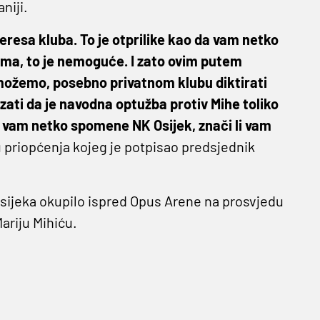
niji.
eresa kluba. To je otprilike kao da vam netko
čima, to je nemoguće. I zato ovim putem
e možemo, posebno privatnom klubu diktirati
zati da je navodna optužba protiv Mihe toliko
d vam netko spomene NK Osijek, znači li vam
ju priopćenja kojeg je potpisao predsjednik
Osijeka okupilo ispred Opus Arene na prosvjedu
riju Mihiću.