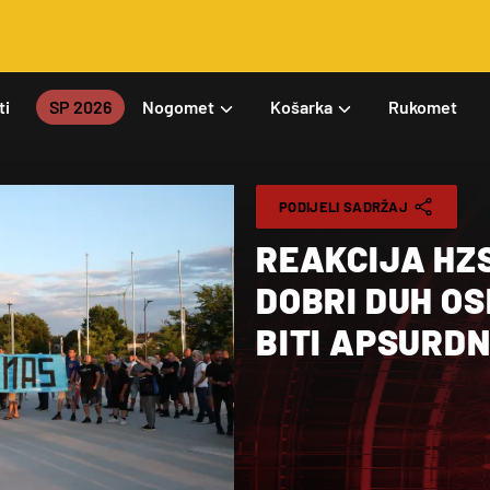
ti
SP 2026
Nogomet
Košarka
Rukomet
PODIJELI SADRŽAJ
REAKCIJA HZS
DOBRI DUH OS
BITI APSURDN