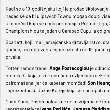
Radi se o 19-godišnjaku koji je prošao školovanj
nadao se da bi u Ipswich Townu mogao dobiti više 
u momčad koja se nada promociji u Premier ligu, S
Championshipu te jedan u Carabao Cupu, a odigra
Scarlett, koji ima i jamajčansko državljanstvo, st
godina, a s reprezentacijom uzrasta do 19 godina
prvaka.
Tottenhamov trener
Ange
Postecoglou
je odluči
momčadi, koja je već narušena ozljedama nekolicin
osiromašena, jer će kapetan momčadi
Son Heun
reprezentacije Južne Koreje koja će nastupati n
Osim Sona, Postecoglou već neko vrijeme ne mož
reprezentativca
Ivana Perišića, Jamesa Maddiso