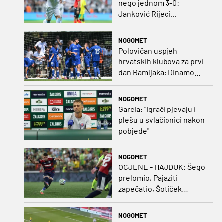
nego jednom 3-0:
Janković Rijeci
projektilom donio slavlje
protiv inferiornijeg
NOGOMET
protivnika
Polovičan uspjeh
hrvatskih klubova za prvi
dan Ramljaka: Dinamo
poražen od Juventusa,
Hajduk bolji od Bologne
NOGOMET
Garcia: "Igrači pjevaju i
plešu u svlačionici nakon
pobjede"
NOGOMET
OCJENE - HAJDUK: Šego
prelomio, Pajaziti
zapečatio, Šotiček
oduševio u predstavi
splitskih 'odlikaša'
NOGOMET