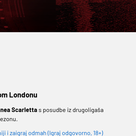
nom Londonu
anea
Scarletta
s posudbe iz drugoligaša
sezonu.
 i zaigraj odmah (Igraj odgovorno, 18+)