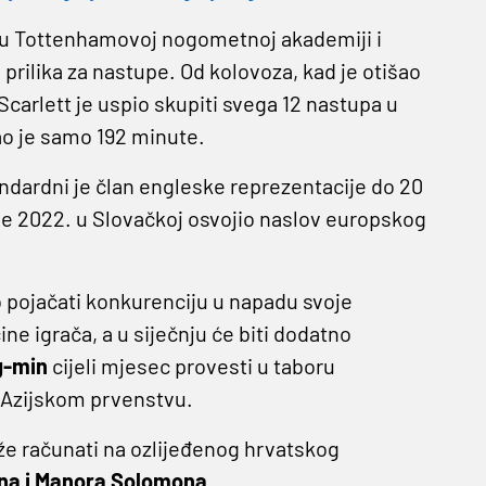
e u Tottenhamovoj nogometnoj akademiji i
prilika za nastupe. Od kolovoza, kad je otišao
carlett je uspio skupiti svega 12 nastupa u
o je samo 192 minute.
andardni je član engleske reprezentacije do 20
 je 2022. u Slovačkoj osvojio naslov europskog
o pojačati konkurenciju u napadu svoje
e igrača, a u siječnju će biti dodatno
g-min
cijeli mjesec provesti u taboru
a Azijskom prvenstvu.
e računati na ozlijeđenog hrvatskog
na i Manora Solomona.