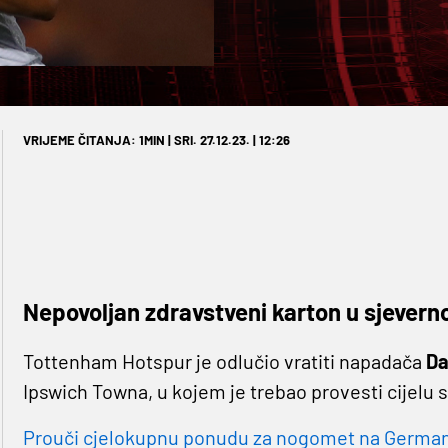
VRIJEME ČITANJA: 1MIN | SRI. 27.12.23. | 12:26
Nepovoljan zdravstveni karton u sjever
Tottenham Hotspur je odlučio vratiti napadača
D
Ipswich Towna, u kojem je trebao provesti cijelu 
Prouči cjelokupnu ponudu za nogomet na Germaniji