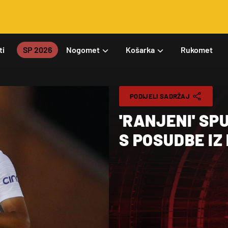
ti
SP 2026
Nogomet
Košarka
Rukomet
PODIJELI SADRŽAJ
'RANJENI' S
S POSUDBE IZ