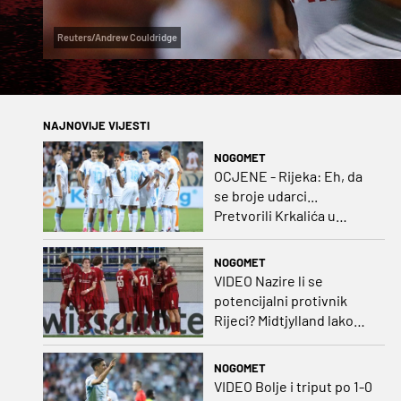
Reuters/Andrew Couldridge
NAJNOVIJE VIJESTI
NOGOMET
OCJENE - Rijeka: Eh, da
se broje udarci...
Pretvorili Krkalića u
junaka, a izlet na uzvrat u
ozbiljan posao!
NOGOMET
VIDEO Nazire li se
potencijalni protivnik
Rijeci? Midtjylland lako
protiv Iraca za slavlje u
prvoj utakmici
NOGOMET
VIDEO Bolje i triput po 1-0