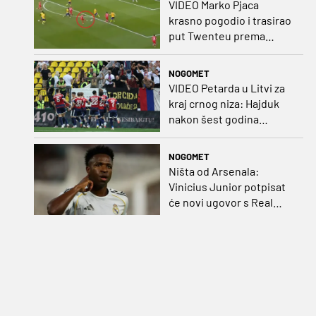
VIDEO Marko Pjaca
krasno pogodio i trasirao
put Twenteu prema
važnoj pobjedi
NOGOMET
VIDEO Petarda u Litvi za
kraj crnog niza: Hajduk
nakon šest godina
pobijedio na europskom
gostovanju
NOGOMET
Ništa od Arsenala:
Vinicius Junior potpisat
će novi ugovor s Real
Madridom