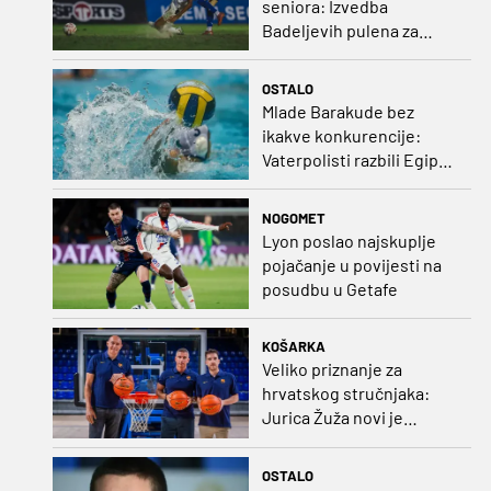
seniora: Izvedba
Badeljevih pulena za
čistu peticu protiv
Bruggea!
OSTALO
Mlade Barakude bez
ikakve konkurencije:
Vaterpolisti razbili Egipat
za polufinale SP-a!
NOGOMET
Lyon poslao najskuplje
pojačanje u povijesti na
posudbu u Getafe
KOŠARKA
Veliko priznanje za
hrvatskog stručnjaka:
Jurica Žuža novi je
pomoćni trener
Barcelone!
OSTALO