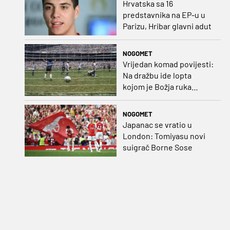
Hrvatska sa 16
predstavnika na EP-u u
Parizu, Hribar glavni adut
NOGOMET
Vrijedan komad povijesti:
Na dražbu ide lopta
kojom je Božja ruka
postigla gol
NOGOMET
Japanac se vratio u
London: Tomiyasu novi
suigrač Borne Sose