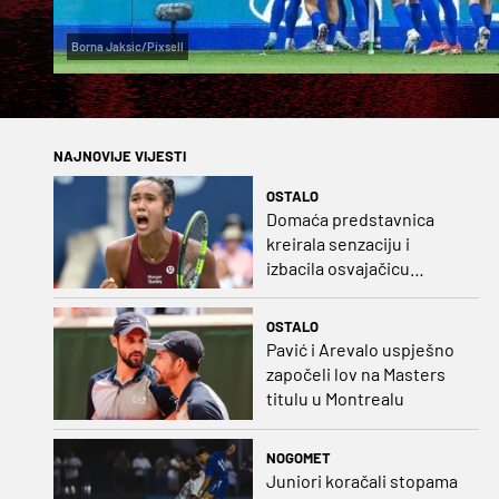
Borna Jaksic/Pixsell
NAJNOVIJE VIJESTI
OSTALO
Domaća predstavnica
kreirala senzaciju i
izbacila osvajačicu
Roland Garrosa
OSTALO
Pavić i Arevalo uspješno
započeli lov na Masters
titulu u Montrealu
NOGOMET
Juniori koračali stopama