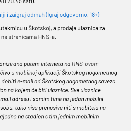
a u 20.45 sati).
 i zaigraj odmah (Igraj odgovorno, 18+)
 utakmicu u Škotskoj, a prodaja ulaznica za
i
na stranicama HNS-a.
ganizirana putem interneta na
HNS-ovom
jučivo u mobilnoj aplikaciji Škotskog nogometnog
ce dobiti e-mail od Škotskog nogometnog saveza
on na kojem će biti ulaznice. Sve ulaznice
e-mail adresu i samim time na jedan mobilni
sobu, tako nisu prenosive niti s mobitela na
i zajedno na stadion s tim jednim mobilnim