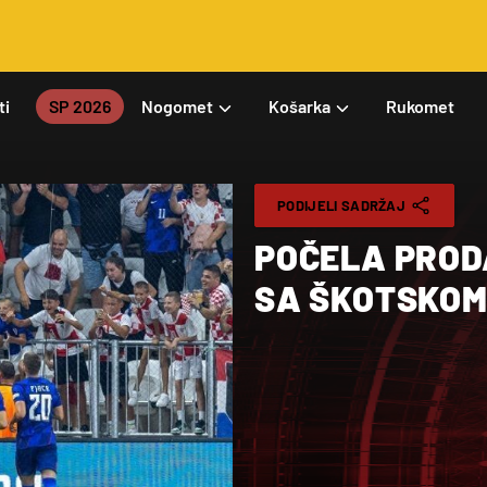
ti
SP 2026
Nogomet
Košarka
Rukomet
PODIJELI SADRŽAJ
POČELA PROD
SA ŠKOTSKO