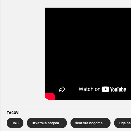
TAGOVI
HNS
Hrvatska nogometna reprezentacija
škotska nogometna reprezentacija
Liga na