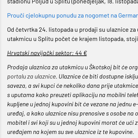
stadionu Poljud u Splitu (ponedjeljak, 18. listopad
Prouči cjelokupnu ponudu za nogomet na Germaniji
Od četvrtka 24. listopada u prodaji su ulaznice za
utakmicu u Splitu počet će krajem listopada, stoj
Hrvatski navijački sektor: 44 €
Prodaja ulaznica za utakmicu u Škotskoj bit će or
portalu za ulaznice
. Ulaznice će biti dostupne iskl
saveza, a svi kupci će nekoliko dana prije utakmi
s uputama kako preuzeti aplikaciju na mobilni telef
kupljene u jednoj kupovini bit će vezane na jednu 
uređaj, a kako ulaznice nisu prenosive s osobe na o
mobitel i svi koji su u jednoj kupovini morat će uć
uređajem na kojem su sve ulaznice iz te kupovine.