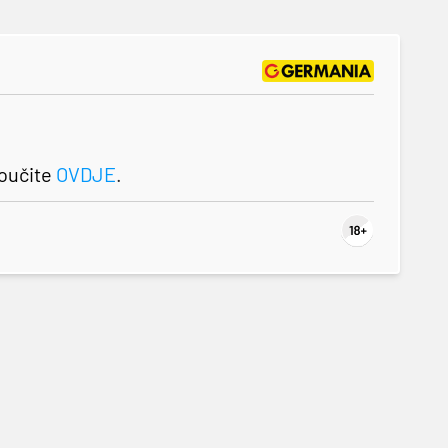
roučite
OVDJE
.