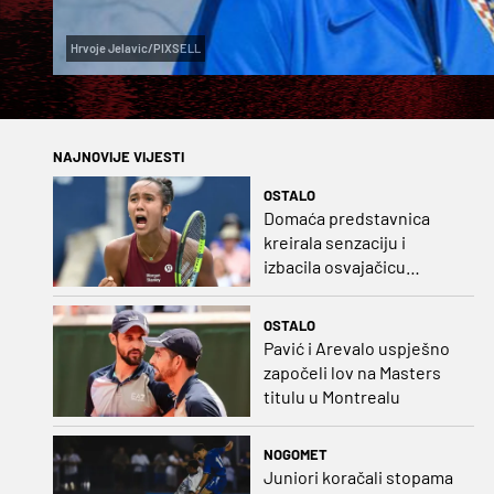
Hrvoje Jelavic/PIXSELL
NAJNOVIJE VIJESTI
OSTALO
Domaća predstavnica
kreirala senzaciju i
izbacila osvajačicu
Roland Garrosa
OSTALO
Pavić i Arevalo uspješno
započeli lov na Masters
titulu u Montrealu
NOGOMET
Juniori koračali stopama