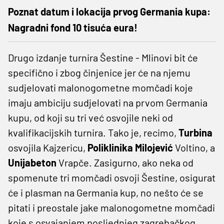
Poznat datum i lokacija prvog Germania kupa:
Nagradni fond 10 tisuća eura!
Drugo izdanje turnira Šestine - Mlinovi bit će
specifično i zbog činjenice jer će na njemu
sudjelovati malonogometne momčadi koje
imaju ambiciju sudjelovati na prvom Germania
kupu, od koji su tri već osvojile neki od
kvalifikacijskih turnira. Tako je, recimo,
Turbina
osvojila Kajzericu,
Poliklinika Milojević
Voltino, a
Unijabeton
Vrapče. Zasigurno, ako neka od
spomenute tri momčadi osvoji Šestine, osigurat
će i plasman na Germania kup, no nešto će se
pitati i preostale jake malonogometne momčadi
koje s osvajanjem posljednjeg zagrebačkog