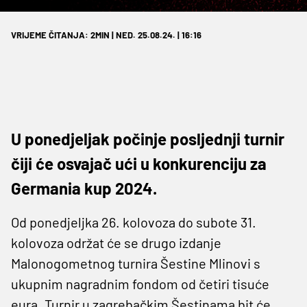
VRIJEME ČITANJA: 2MIN | NED. 25.08.24. | 16:16
U ponedjeljak počinje posljednji turnir
čiji će osvajač ući u konkurenciju za
Germania kup 2024.
Od ponedjeljka 26. kolovoza do subote 31.
kolovoza održat će se drugo izdanje
Malonogometnog turnira Šestine Mlinovi s
ukupnim nagradnim fondom od četiri tisuće
eura. Turnir u zagrebačkim Šestinama bit će