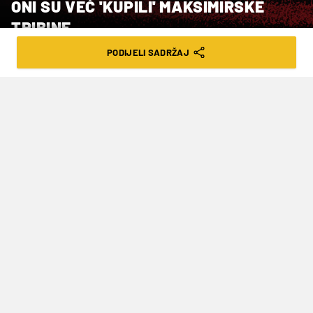
ONI SU VEĆ 'KUPILI' MAKSIMIRSKE
TRIBINE...
PODIJELI SADRŽAJ
VRIJEME ČITANJA: 2MIN | NED. 25.08.24. | 16:16
Sammy Mmaee ozlijedio je rame, koje
su mu liječnici namjestili još na terenu.
Onda su mu razbili i nos. Ali, igrat će u
Bakuu. Na kraju je, zajedno s još
dvojicom suigrača, jedva izišao sa
stadiona