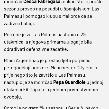
momčad
Cesca Fabregasa
, nakon što je prošlu
sezonu proveo na posudbi u španjolskom Las
Palmasu i pomogao klubu s Mallorce da se
zadrži u LaLigi.
Perrone je za Las Palmas nastupio u 29
utakmica, a njegova primarna uloga je bila
odrađivati defenzivne zadatke.
Mladi Argentinac je prošlog ljeta potpisao
petogodišnji ugovor s Manchester Cityjem, a
prije nego što je završio u Las Palmasu,
nastupio je za momčad
Pepa Guardiole
u jednoj
utakmici FA Cupa te u jednom prvenstvenom
dvoboju.
Como je povratničku sezonu u Serie A, nakon