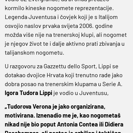
kormilo kineske nogomete reprezentacije.
Legenda Juventusa i čovjek koji je s Italijom
osvojio naslov prvaka svijeta 2006. godine
možda više nije na trenerskoj klupi, ali nogomet
je njegov život te i dalje aktivno prati zbivanja u
talijanskom nogometu.
U razgovoru za Gazzettu dello Sport, Lippi se
dotakao dvojice Hrvata koji trenutno rade jako
dobra posao na trenerskim klupama u Serie A.
Igora Tudora
Lippi
je vodio u Juventusu,
„Tudorova Verona je jako organizirana,
motivirana. Iznenadio me je, kao nogometaš
nikad nije bio poput Antonia Contea ili Didiera
Deschampsa, ali postao je ozbiljan i taktičan.