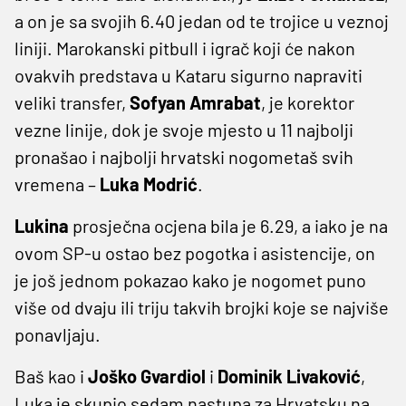
a on je sa svojih 6.40 jedan od te trojice u veznoj
liniji. Marokanski pitbull i igrač koji će nakon
ovakvih predstava u Kataru sigurno napraviti
veliki transfer,
Sofyan Amrabat
, je korektor
vezne linije, dok je svoje mjesto u 11 najbolji
pronašao i najbolji hrvatski nogometaš svih
vremena –
Luka Modrić
.
Lukina
prosječna ocjena bila je 6.29, a iako je na
ovom SP-u ostao bez pogotka i asistencije, on
je još jednom pokazao kako je nogomet puno
više od dvaju ili triju takvih brojki koje se najviše
ponavljaju.
Baš kao i
Joško Gvardiol
i
Dominik Livaković
,
Luka je skupio sedam nastupa za Hrvatsku na