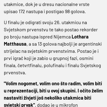
utakmice, dok je u dresu nacionalne vrste
upisao 172 nastupa i postigao 98 golova.
U finalu je odigrati svoju 26. utakmicu na
Svjetskom prvenstvu te tako postao rekorder
po broju nastupa ispred Nijemca
Lothara
Matthausa
, a sa 13 golova najbolji je argentinski
strijelac na svjetskim prvenstvima. Postao je i
prvi igrač koji je zabio u grupnoj fazi, osmini
finala, četvrtfinalu, polufinalu i finalu Svjetskog
prvenstva.
"Volim nogomet, volim ono što radim, volim biti
u reprezentaciji, biti u ovoj skupini. I očito želim
nastaviti živjeti još nekoliko utakmica biti
svjetski prvak"
, dodao je u mikrofon