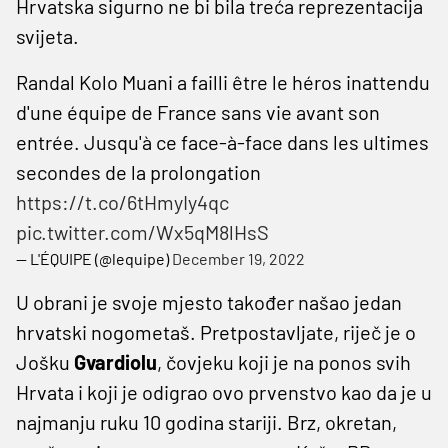
Hrvatska sigurno ne bi bila treća reprezentacija
svijeta.
Randal Kolo Muani a failli être le héros inattendu
d'une équipe de France sans vie avant son
entrée. Jusqu'à ce face-à-face dans les ultimes
secondes de la prolongation
https://t.co/6tHmyIy4qc
pic.twitter.com/Wx5qM8lHsS
— L'ÉQUIPE (@lequipe)
December 19, 2022
U obrani je svoje mjesto također našao jedan
hrvatski nogometaš. Pretpostavljate, riječ je o
Jošku
Gvardiolu
, čovjeku koji je na ponos svih
Hrvata i koji je odigrao ovo prvenstvo kao da je u
najmanju ruku 10 godina stariji. Brz, okretan,