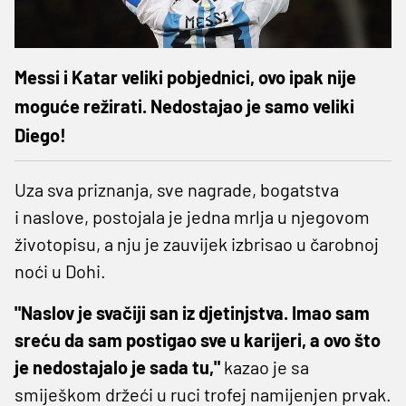
Messi i Katar veliki pobjednici, ovo ipak nije
moguće režirati. Nedostajao je samo veliki
Diego!
Uza sva priznanja, sve nagrade, bogatstva
i naslove, postojala je jedna mrlja u njegovom
životopisu, a nju je zauvijek izbrisao u čarobnoj
noći u Dohi.
"Naslov je svačiji san iz djetinjstva. Imao sam
sreću da sam postigao sve u karijeri, a ovo što
je nedostajalo je sada tu,"
kazao je sa
smiješkom držeći u ruci trofej namijenjen prvak.