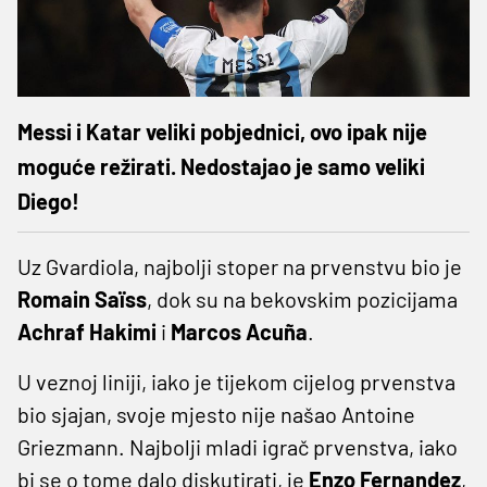
Messi i Katar veliki pobjednici, ovo ipak nije
moguće režirati. Nedostajao je samo veliki
Diego!
Uz Gvardiola, najbolji stoper na prvenstvu bio je
Romain Saïss
, dok su na bekovskim pozicijama
Achraf Hakimi
i
Marcos Acuña
.
U veznoj liniji, iako je tijekom cijelog prvenstva
bio sjajan, svoje mjesto nije našao Antoine
Griezmann. Najbolji mladi igrač prvenstva, iako
bi se o tome dalo diskutirati, je
Enzo Fernandez
,