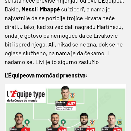
se ista neće previše mijenjati od ove L'Équipea.
Dakle,
Messi
i
Mbappé
su 'ziceri', a nama je
najvažnije da se pozicije trojice Hrvata neće
dirati… Iako, kad su već dali nagradu Martinezu,
onda je gotovo pa nemoguće da će Livaković
biti ispred njega. Ali, nikad se ne zna, dok se ne
oglase službeno, na nama je da čekamo. I
nadamo se. Livi je to sigurno zaslužio
L'Équipeova momčad prvenstva: