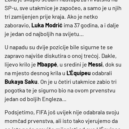
SP-u, sve utakmice je započeo, a samo je u njih
tri zamijenjen prije kraja. Ako je netko
zaboravio,
Luka Modrić
ima 37 godina, a i dalje
je jedan od najboljih na svijetu…
U napadu su dvije pozicije bile sigurne te se
zapravo najviše diskutira o onoj trećoj. Dakle,
lijevo krilo je
Mbappé
, u sredini je
Messi
, dok su
na mjesto desnog krila u
L'Équipeu
odabrali
Bukaya Saku
. On je u četiri utakmice zabio tri
pogotka te je sigurno bio na ovom prvenstvu
jedan od boljih Engleza…
Podsjetimo, FIFA još uvijek nije odabrala svoju
momčad prvenstva, ali isto tako vjerujemo da