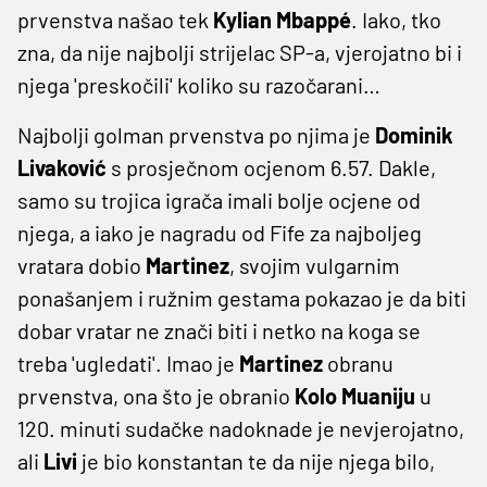
prvenstva našao tek
Kylian Mbappé
. Iako, tko
zna, da nije najbolji strijelac SP-a, vjerojatno bi i
njega 'preskočili' koliko su razočarani…
Najbolji golman prvenstva po njima je
Dominik
Livaković
s prosječnom ocjenom 6.57. Dakle,
samo su trojica igrača imali bolje ocjene od
njega, a iako je nagradu od Fife za najboljeg
vratara dobio
Martinez
, svojim vulgarnim
ponašanjem i ružnim gestama pokazao je da biti
dobar vratar ne znači biti i netko na koga se
treba 'ugledati'. Imao je
Martinez
obranu
prvenstva, ona što je obranio
Kolo
Muaniju
u
120. minuti sudačke nadoknade je nevjerojatno,
ali
Livi
je bio konstantan te da nije njega bilo,