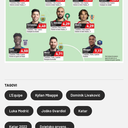
TAGOVI
L'Equipe
Kylian Mbappé
Dominik Livaković
Luka Modrić
Joško Gvardiol
Katar
Katar 2022
Svjetsko prvenstvo u nogometu Katar 2022.