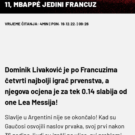
11, MBAPPÉ JEDINI FRANCUZ
VRIJEME ČITANJA: 4MIN | PON. 19.12.22. | 09:26
Dominik Livaković je po Francuzima
četvrti najbolji igrač prvenstva, a
njegova ocjena je za tek 0.14 slabija od
one Lea Messija!
Slavlje u Argentini nije se okončalo! Kad su
Gaučosi osvojili naslov prvaka, svoj prvi nakon
36 godina, ljudi su izašli na ulice, svi problemi