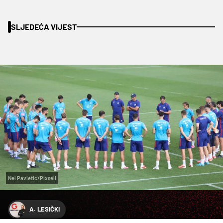
SLJEDEĆA VIJEST
Nel Pavletic/Pixsell
A. LESIČKI