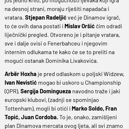
na desnoj strani, moraju riješiti napadača i
vratara.
Stjepan Radeljić
već je Dinamov igrač,
to će ovih dana postati i
Mislav Oršić
čim odradi
liječnički pregled. Otvoreno je i pitanje vratara,
sve i dalje ovisi o Fenerbahceu i njegovim
internim odlukama te kako će se to preliti na
mogući ostanak Dominika Livakovića.
Arbër Hoxha
je pred odlaskom u poljski Widzew,
Ivan Nevistić
mogao bi uskoro u Championship
(QPR),
Sergija Domingueza
navodno traže i jaki
europski klubovi, (zadnji se spominjao
Tottenham), mogli bi otići i
Marko Soldo, Fran
Topić, Juan Cordoba.
To je, onako, zamišljeni
plan Dinamova mercata ovog ljeta, ali svi znamo