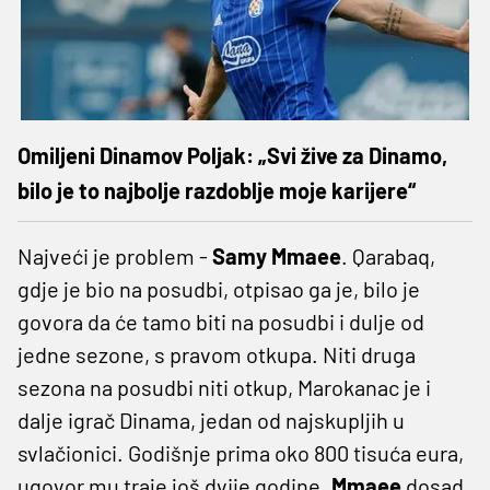
Omiljeni Dinamov Poljak: „Svi žive za Dinamo,
bilo je to najbolje razdoblje moje karijere“
Najveći je problem -
Samy Mmaee
. Qarabaq,
gdje je bio na posudbi, otpisao ga je, bilo je
govora da će tamo biti na posudbi i dulje od
jedne sezone, s pravom otkupa. Niti druga
sezona na posudbi niti otkup, Marokanac je i
dalje igrač Dinama, jedan od najskupljih u
svlačionici. Godišnje prima oko 800 tisuća eura,
ugovor mu traje još dvije godine.
Mmaee
dosad