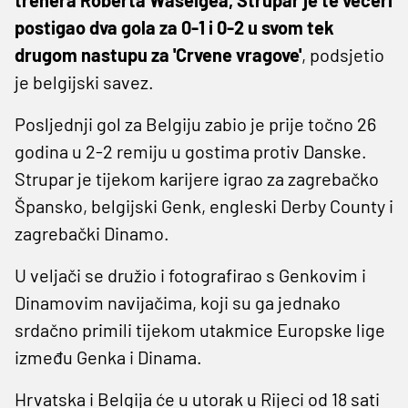
postigao dva gola za 0-1 i 0-2 u svom tek
drugom nastupu za 'Crvene vragove'
, podsjetio
je belgijski savez.
Posljednji gol za Belgiju zabio je prije točno 26
godina u 2-2 remiju u gostima protiv Danske.
Strupar je tijekom karijere igrao za zagrebačko
Špansko, belgijski Genk, engleski Derby County i
zagrebački Dinamo.
U veljači se družio i fotografirao s Genkovim i
Dinamovim navijačima, koji su ga jednako
srdačno primili tijekom utakmice Europske lige
između Genka i Dinama.
Hrvatska i Belgija će u utorak u Rijeci od 18 sati