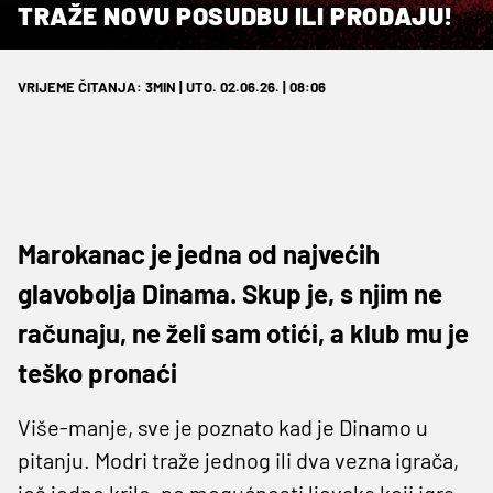
TRAŽE NOVU POSUDBU ILI PRODAJU!
VRIJEME ČITANJA: 3MIN | UTO. 02.06.26. | 08:06
Marokanac je jedna od najvećih
glavobolja Dinama. Skup je, s njim ne
računaju, ne želi sam otići, a klub mu je
teško pronaći
Više-manje, sve je poznato kad je Dinamo u
pitanju. Modri traže jednog ili dva vezna igrača,
još jedno krilo, po mogućnosti ljevaka koji igra