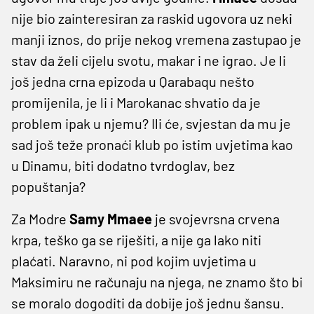
nije bio zainteresiran za raskid ugovora uz neki
manji iznos, do prije nekog vremena zastupao je
stav da želi cijelu svotu, makar i ne igrao. Je li
još jedna crna epizoda u Qarabaqu nešto
promijenila, je li i Marokanac shvatio da je
problem ipak u njemu? Ili će, svjestan da mu je
sad još teže pronaći klub po istim uvjetima kao
u Dinamu, biti dodatno tvrdoglav, bez
popuštanja?
Za Modre
Samy Mmaee
je svojevrsna crvena
krpa, teško ga se riješiti, a nije ga lako niti
plaćati. Naravno, ni pod kojim uvjetima u
Maksimiru ne računaju na njega, ne znamo što bi
se moralo dogoditi da dobije još jednu šansu.