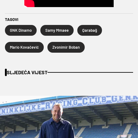
TAGOVI
GNK Dinamo
Samy Mmaee
Qarabağ
Mario Kovačević
Zvonimir Boban
SLJEDEĆA VIJEST