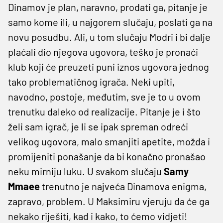
Dinamov je plan, naravno, prodati ga, pitanje je
samo kome ili, u najgorem slučaju, poslati ga na
novu posudbu. Ali, u tom slučaju Modri i bi dalje
plaćali dio njegova ugovora, teško je pronaći
klub koji će preuzeti puni iznos ugovora jednog
tako problematičnog igrača. Neki upiti,
navodno, postoje, međutim, sve je to u ovom
trenutku daleko od realizacije. Pitanje je i što
želi sam igrač, je li se ipak spreman odreći
velikog ugovora, malo smanjiti apetite, možda i
promijeniti ponašanje da bi konačno pronašao
neku mirniju luku. U svakom slučaju
Samy
Mmaee
trenutno je najveća Dinamova enigma,
zapravo, problem. U Maksimiru vjeruju da će ga
nekako riješiti, kad i kako, to ćemo vidjeti!