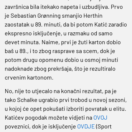
završnica bila itekako napeta i uzbudljiva. Prvo
je Sebastian Grønning smanjio Herthin
zaostatak u 89. minuti, da bi potom Katić zaradio
ekspresno isključenje, u razmaku od samo
devet minuta. Naime, prvi je žuti karton dobio
baš u 89., i to zbog rasprave sa scem, dok je
potom drugu opomenu dobio u osmoj minuti
nadoknade zbog prekršaja, što je rezultiralo
crvenim kartonom.
No, nije to utjecalo na konačni rezultat, pa je
tako Schalke ugrabio prvi trobod u novoj sezoni,
u kojoj će opet pokušati izboriti povratak u elitu.
Katićev pogodak možete vidjeti na
OVOJ
poveznici, dok je isključenje
OVDJE
(Sport