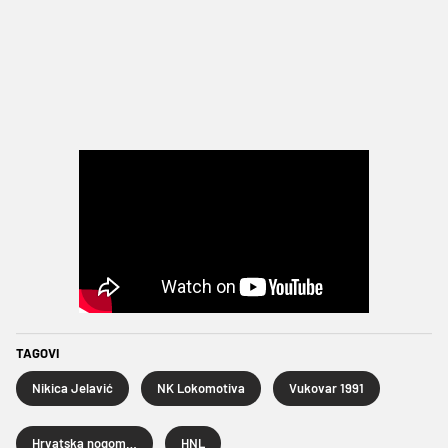
TAGOVI
Nikica Jelavić
NK Lokomotiva
Vukovar 1991
Hrvatska nogometna liga
HNL