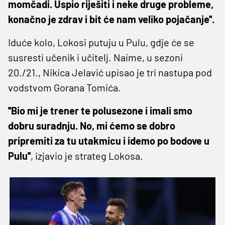
momčadi. Uspio riješiti i neke druge probleme,
konačno je zdrav i bit će nam veliko pojačanje''.
Iduće kolo, Lokosi putuju u Pulu, gdje će se
susresti učenik i učitelj. Naime, u sezoni
20./21., Nikica Jelavić upisao je tri nastupa pod
vodstvom Gorana Tomića.
''Bio mi je trener te polusezone i imali smo
dobru suradnju. No, mi ćemo se dobro
pripremiti za tu utakmicu i idemo po bodove u
Pulu''
, izjavio je strateg Lokosa.