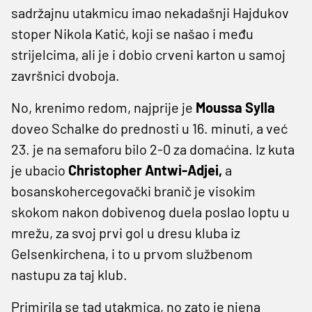
sadržajnu utakmicu imao nekadašnji Hajdukov
stoper Nikola Katić, koji se našao i među
strijelcima, ali je i dobio crveni karton u samoj
završnici dvoboja.
No, krenimo redom, najprije je
Moussa Sylla
doveo Schalke do prednosti u 16. minuti, a već
23. je na semaforu bilo 2-0 za domaćina. Iz kuta
je ubacio
Christopher Antwi-Adjei,
a
bosanskohercegovački branič je visokim
skokom nakon dobivenog duela poslao loptu u
mrežu, za svoj prvi gol u dresu kluba iz
Gelsenkirchena, i to u prvom službenom
nastupu za taj klub.
Primirila se tad utakmica, no zato je njena