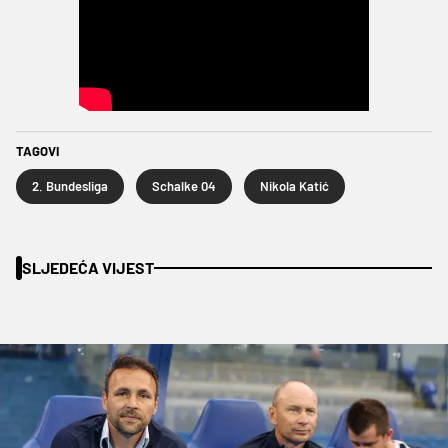
TAGOVI
2. Bundesliga
Schalke 04
Nikola Katić
SLJEDEĆA VIJEST