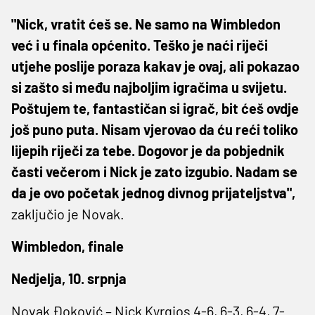
"Nick, vratit ćeš se. Ne samo na Wimbledon
već i u finala općenito. Teško je naći riječi
utjehe poslije poraza kakav je ovaj, ali pokazao
si zašto si među najboljim igračima u svijetu.
Poštujem te, fantastičan si igrač, bit ćeš ovdje
još puno puta. Nisam vjerovao da ću reći toliko
lijepih riječi za tebe. Dogovor je da pobjednik
časti večerom i Nick je zato izgubio. Nadam se
da je ovo početak jednog divnog prijateljstva",
zaključio je Novak.
Wimbledon, finale
Nedjelja, 10. srpnja
Novak Đoković – Nick Kyrgios 4-6, 6-3, 6-4, 7-