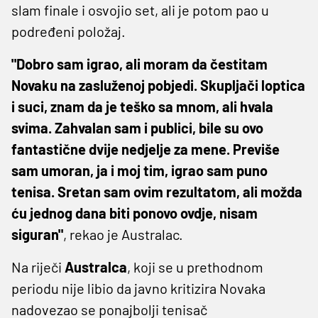
slam finale i osvojio set, ali je potom pao u
podređeni položaj.
"Dobro sam igrao, ali moram da čestitam
Novaku na zasluženoj pobjedi. Skupljači loptica
i suci, znam da je teško sa mnom, ali hvala
svima. Zahvalan sam i publici, bile su ovo
fantastične dvije nedjelje za mene. Previše
sam umoran, ja i moj tim, igrao sam puno
tenisa. Sretan sam ovim rezultatom, ali možda
ću jednog dana biti ponovo ovdje, nisam
siguran"
, rekao je Australac.
Na riječi
Australca
, koji se u prethodnom
periodu nije libio da javno kritizira Novaka
nadovezao se ponajbolji tenisač