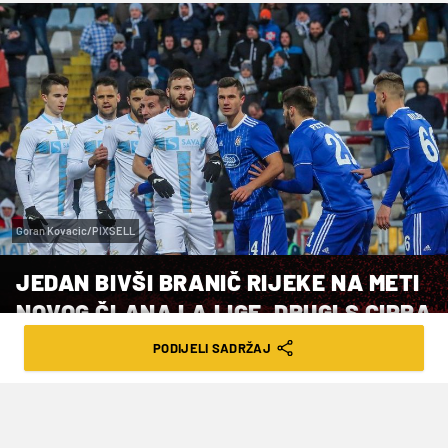
Goran Kovacic/PIXSELL
JEDAN BIVŠI BRANIČ RIJEKE NA METI
NOVOG ČLANA LA LIGE, DRUGI S CIPRA
SELI U GRČKU
PODIJELI SADRŽAJ
VRIJEME ČITANJA: 2MIN | NED. 10.07.22. | 19:09