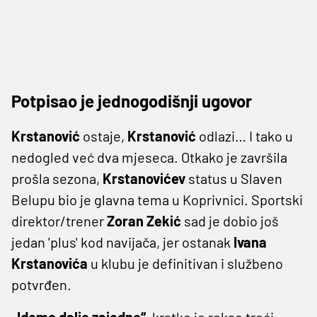
Potpisao je jednogodišnji ugovor
Krstanović
ostaje,
Krstanović
odlazi… I tako u
nedogled već dva mjeseca. Otkako je završila
prošla sezona,
Krstanovićev
status u Slaven
Belupu bio je glavna tema u Koprivnici. Sportski
direktor/trener
Zoran
Zekić
sad je dobio još
jedan 'plus' kod navijača, jer ostanak
Ivana
Krstanovića
u klubu je definitivan i službeno
potvrđen.
„Idemo dalje zajedno“
, kratko je rekao treći