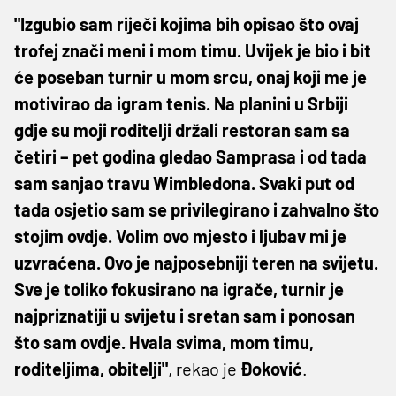
"Izgubio sam riječi kojima bih opisao što ovaj
trofej znači meni i mom timu. Uvijek je bio i bit
će poseban turnir u mom srcu, onaj koji me je
motivirao da igram tenis. Na planini u Srbiji
gdje su moji roditelji držali restoran sam sa
četiri – pet godina gledao Samprasa i od tada
sam sanjao travu Wimbledona. Svaki put od
tada osjetio sam se privilegirano i zahvalno što
stojim ovdje. Volim ovo mjesto i ljubav mi je
uzvraćena. Ovo je najposebniji teren na svijetu.
Sve je toliko fokusirano na igrače, turnir je
najpriznatiji u svijetu i sretan sam i ponosan
što sam ovdje. Hvala svima, mom timu,
roditeljima, obitelji"
, rekao je
Đoković
.