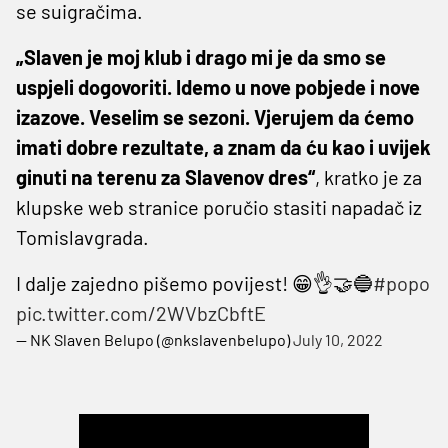
se suigračima.
„Slaven je moj klub i drago mi je da smo se
uspjeli dogovoriti. Idemo u nove pobjede i nove
izazove. Veselim se sezoni. Vjerujem da ćemo
imati dobre rezultate, a znam da ću kao i uvijek
ginuti na terenu za Slavenov dres“
, kratko je za
klupske web stranice poručio stasiti napadač iz
Tomislavgrada.
I dalje zajedno pišemo povijest! 😁👌🤝🔵
#popo
pic.twitter.com/2WVbzCbftE
— NK Slaven Belupo (@nkslavenbelupo)
July 10, 2022