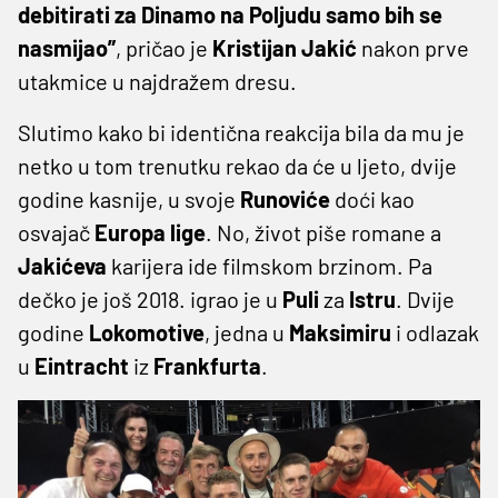
debitirati za Dinamo na Poljudu samo bih se
nasmijao”
, pričao je
Kristijan
Jakić
nakon prve
utakmice u najdražem dresu.
Slutimo kako bi identična reakcija bila da mu je
netko u tom trenutku rekao da će u ljeto, dvije
godine kasnije, u svoje
Runoviće
doći kao
osvajač
Europa
lige
. No, život piše romane a
Jakićeva
karijera ide filmskom brzinom. Pa
dečko je još 2018. igrao je u
Puli
za
Istru
. Dvije
godine
Lokomotive
, jedna u
Maksimiru
i odlazak
u
Eintracht
iz
Frankfurta
.