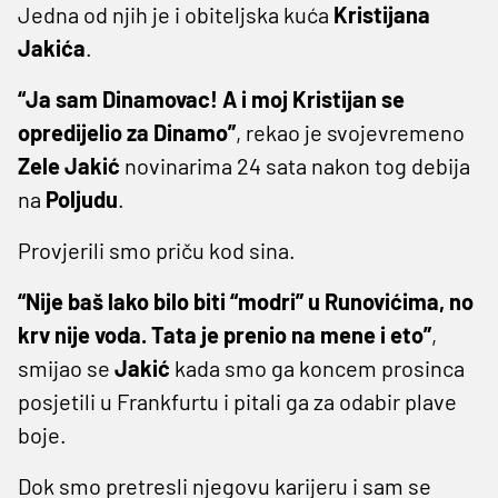
Jedna od njih je i obiteljska kuća
Kristijana
Jakića
.
“Ja sam Dinamovac! A i moj Kristijan se
opredijelio za Dinamo”
, rekao je svojevremeno
Zele
Jakić
novinarima 24 sata nakon tog debija
na
Poljudu
.
Provjerili smo priču kod sina.
“Nije baš lako bilo biti “modri” u Runovićima, no
krv nije voda. Tata je prenio na mene i eto”
,
smijao se
Jakić
kada smo ga koncem prosinca
posjetili u Frankfurtu i pitali ga za odabir plave
boje.
Dok smo pretresli njegovu karijeru i sam se