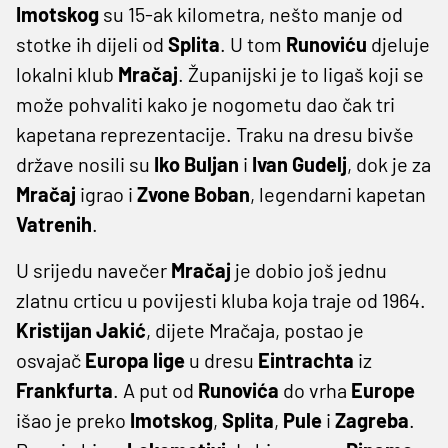
Imotskog
su 15-ak kilometra, nešto manje od
stotke ih dijeli od
Splita
. U tom
Runoviću
djeluje
lokalni klub
Mračaj
. Županijski je to ligaš koji se
može pohvaliti kako je nogometu dao čak tri
kapetana reprezentacije. Traku na dresu bivše
države nosili su
Iko
Buljan
i
Ivan
Gudelj
, dok je za
Mračaj
igrao i
Zvone
Boban
, legendarni kapetan
Vatrenih
.
U srijedu navečer
Mračaj
je dobio još jednu
zlatnu crticu u povijesti kluba koja traje od 1964.
Kristijan
Jakić
, dijete Mračaja, postao je
osvajač
Europa
lige
u dresu
Eintrachta
iz
Frankfurta
. A put od
Runovića
do vrha
Europe
išao je preko
Imotskog
,
Splita
,
Pule
i
Zagreba
.