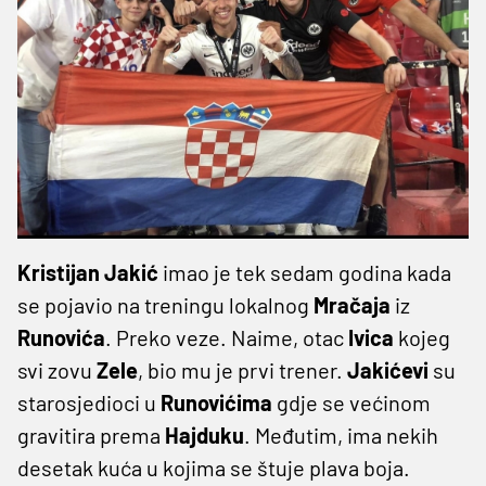
Kristijan Jakić
imao je tek sedam godina kada
se pojavio na treningu lokalnog
Mračaja
iz
Runovića
. Preko veze. Naime, otac
Ivica
kojeg
svi zovu
Zele
, bio mu je prvi trener.
Jakićevi
su
starosjedioci u
Runovićima
gdje se većinom
gravitira prema
Hajduku
. Međutim, ima nekih
desetak kuća u kojima se štuje plava boja.