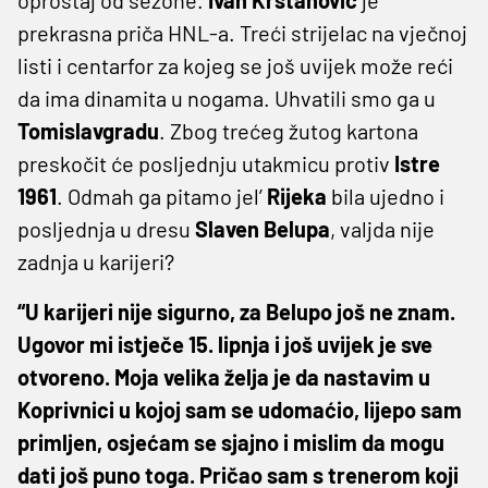
prekrasna priča HNL-a. Treći strijelac na vječnoj
listi i centarfor za kojeg se još uvijek može reći
da ima dinamita u nogama. Uhvatili smo ga u
Tomislavgradu
. Zbog trećeg žutog kartona
preskočit će posljednju utakmicu protiv
Istre
1961
. Odmah ga pitamo jel’
Rijeka
bila ujedno i
posljednja u dresu
Slaven Belupa
, valjda nije
zadnja u karijeri?
“U karijeri nije sigurno, za Belupo još ne znam.
Ugovor mi istječe 15. lipnja i još uvijek je sve
otvoreno. Moja velika želja je da nastavim u
Koprivnici u kojoj sam se udomaćio, lijepo sam
primljen, osjećam se sjajno i mislim da mogu
dati još puno toga. Pričao sam s trenerom koji