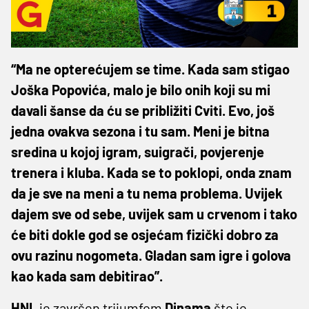
“Ma ne opterećujem se time. Kada sam stigao
Joška Popovića, malo je bilo onih koji su mi
davali šanse da ću se približiti Cviti. Evo, još
jedna ovakva sezona i tu sam. Meni je bitna
sredina u kojoj igram, suigrači, povjerenje
trenera i kluba. Kada se to poklopi, onda znam
da je sve na meni a tu nema problema. Uvijek
dajem sve od sebe, uvijek sam u crvenom i tako
će biti dokle god se osjećam fizički dobro za
ovu razinu nogometa. Gladan sam igre i golova
kao kada sam debitirao”.
HNL
je završen trijumfom
Dinama
što je