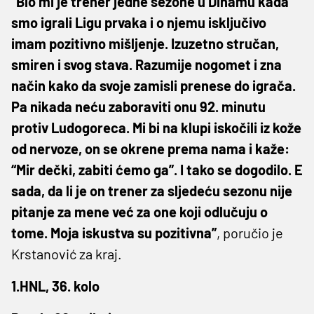
“Bio mi je trener jedne sezone u Dinamu kada
smo igrali Ligu prvaka i o njemu isključivo
imam pozitivno mišljenje. Izuzetno stručan,
smiren i svog stava. Razumije nogomet i zna
način kako da svoje zamisli prenese do igrača.
Pa nikada neću zaboraviti onu 92. minutu
protiv Ludogoreca. Mi bi na klupi iskočili iz kože
od nervoze, on se okrene prema nama i kaže:
“Mir dečki, zabiti ćemo ga”. I tako se dogodilo. E
sada, da li je on trener za sljedeću sezonu nije
pitanje za mene već za one koji odlučuju o
tome. Moja iskustva su pozitivna”
, poručio je
Krstanović za kraj.
1.HNL, 36. kolo