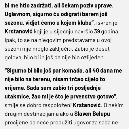
bi me htio zadržati, ali čekam poziv uprave.
Uglavnom, sigurno ću odigrati barem još
sezonu, vidjet ćemo u kojem klubu”
, iskren je
Krstanović
koji je u siječnju navršio 39 godina.
Ipak, to se na njegovim predstavama u ovoj
sezoni nije moglo zaključiti. Zabio je deset
golova, bilo bi ih još da nije bio ozlijeđen.
“Sigurno bi bilo još par komada, ali 40 dana me
nije bilo na terenu, nisam trčao cijelo to
vrijeme. Sada sam zabio tri posljednje
utakmice, žao mi je što je prvenstvo gotovo”
,
smije se dobro raspoloženi
Krstanović
. O nekim
drugim destinacijama ako u
Slaven
Belupu
procijene da neće produžiti ugovor za sada ne