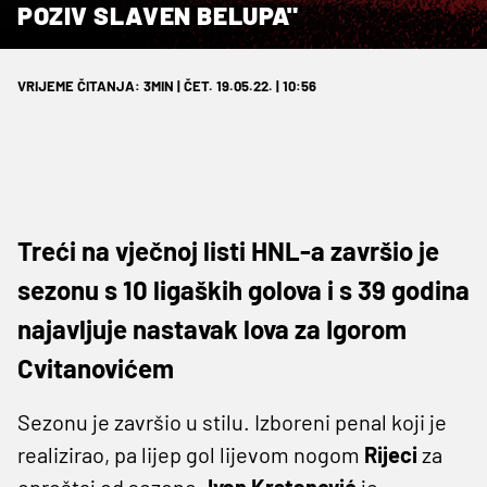
POZIV SLAVEN BELUPA"
VRIJEME ČITANJA: 3MIN | ČET. 19.05.22. | 10:56
Treći na vječnoj listi HNL-a završio je
sezonu s 10 ligaških golova i s 39 godina
najavljuje nastavak lova za Igorom
Cvitanovićem
Sezonu je završio u stilu. Izboreni penal koji je
realizirao, pa lijep gol lijevom nogom
Rijeci
za
oproštaj od sezone.
Ivan
Krstanović
je