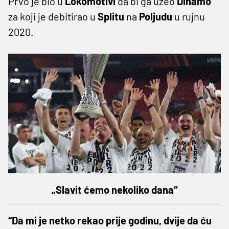
Prvo je bio u
Lokomotivi
da bi ga uzeo
Dinamo
za koji je debitirao u
Splitu
na
Poljudu
u rujnu
2020.
„Slavit ćemo nekoliko dana“
“Da mi je netko rekao prije godinu, dvije da ću