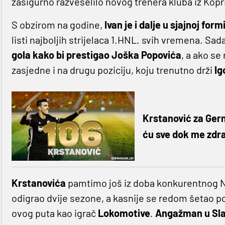
zasigurno razveselilo novog trenera kluba iz Kopr
S obzirom na godine,
Ivan je i dalje u sjajnoj form
listi najboljih strijelaca 1.HNL. svih vremena. Sa
gola kako bi prestigao
Joška Popovića
, a ako se
zasjedne i na drugu poziciju, koju trenutno drži
Ig
Krstanović za Germ
ću sve dok me zdra
Krstanovića
pamtimo još iz doba konkurentnog N
odigrao dvije sezone, a kasnije se redom šetao p
ovog puta kao igrač
Lokomotive
.
Angažman u Slav