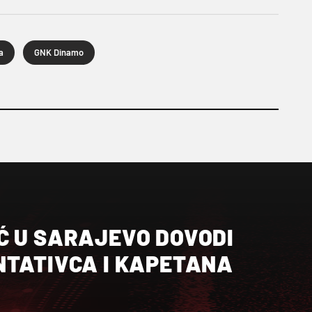
a
GNK Dinamo
Ć U SARAJEVO DOVODI
NTATIVCA I KAPETANA