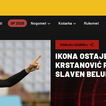
ti
SP 2026
Nogomet
Košarka
Rukomet
PODIJELI SADRŽAJ
IKONA OSTAJE
KRSTANOVIĆ 
SLAVEN BEL