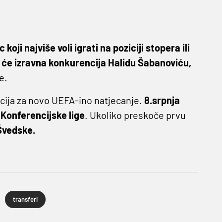
oji najviše voli igrati na poziciji stopera ili
t će izravna konkurencija Halidu Šabanoviću,
e.
kacija za novo UEFA-ino natjecanje.
8.srpnja
Konferencijske lige
. Ukoliko preskoče prvu
Švedske.
transferi