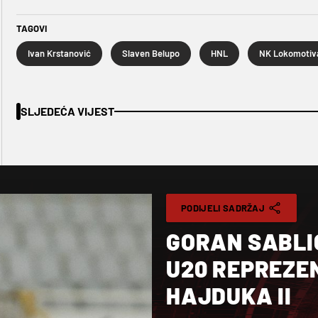
TAGOVI
Ivan Krstanović
Slaven Belupo
HNL
NK Lokomotiv
SLJEDEĆA VIJEST
PODIJELI SADRŽAJ
GORAN SABLI
U20 REPREZE
HAJDUKA II