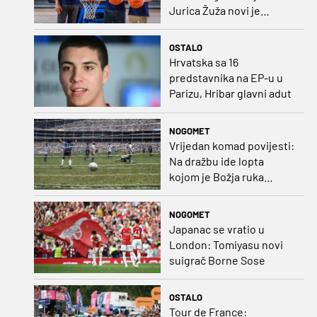
Jurica Žuža novi je
pomoćni trener
Barcelone!
OSTALO
Hrvatska sa 16
predstavnika na EP-u u
Parizu, Hribar glavni adut
NOGOMET
Vrijedan komad povijesti:
Na dražbu ide lopta
kojom je Božja ruka
postigla gol
NOGOMET
Japanac se vratio u
London: Tomiyasu novi
suigrač Borne Sose
OSTALO
Tour de France: