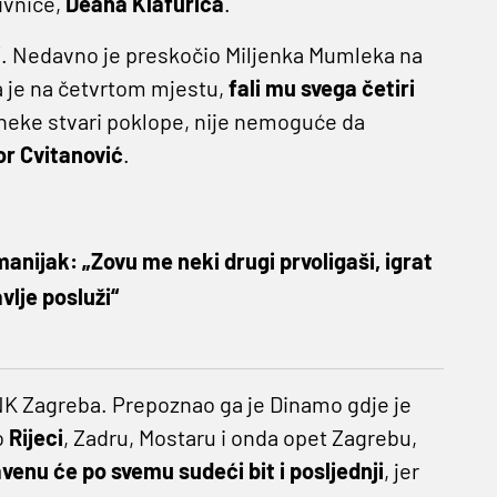
ivnice,
Deana Klafurića
.
i
. Nedavno je preskočio Miljenka Mumleka na
da je na četvrtom mjestu,
fali mu svega četiri
 neke stvari poklope, nije nemoguće da
or Cvitanović
.
anijak: „Zovu me neki drugi prvoligaši, igrat
vlje posluži“
K Zagreba. Prepoznao ga je Dinamo gdje je
o
Rijeci
, Zadru, Mostaru i onda opet Zagrebu,
enu će po svemu sudeći bit i posljednji
, jer