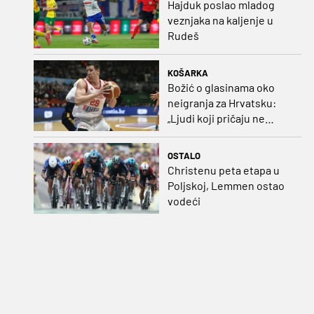
Hajduk poslao mladog
veznjaka na kaljenje u
Rudeš
KOŠARKA
Božić o glasinama oko
neigranja za Hrvatsku:
„Ljudi koji pričaju ne
plaćaju mi račune, ne
osvrćem se komentare
OSTALO
dušebrižnika“
Christenu peta etapa u
Poljskoj, Lemmen ostao
vodeći