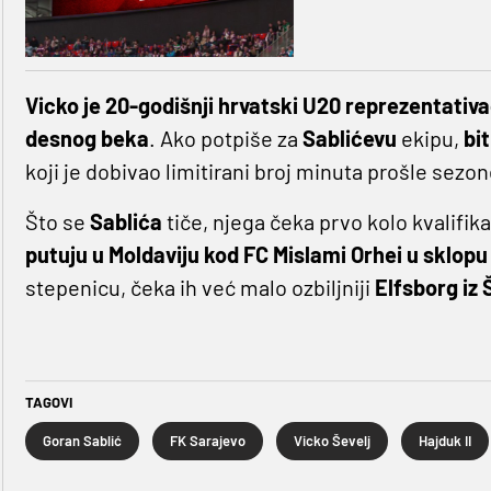
Vicko je 20-godišnji hrvatski U20 reprezentativac k
desnog beka
. Ako potpiše za
Sablićevu
ekipu,
bi
koji je dobivao limitirani broj minuta prošle sezon
Što se
Sablića
tiče, njega čeka prvo kolo kvalifi
putuju u Moldaviju kod FC Mislami Orhei u sklopu
stepenicu, čeka ih već malo ozbiljniji
Elfsborg iz 
TAGOVI
Goran Sablić
FK Sarajevo
Vicko Ševelj
Hajduk II