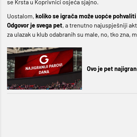
se Krsta u Koprivnici osjeća sjajno.
Uostalom,
koliko se igrača može uopće pohvaliti
Odgovor je svega pet
, a trenutno najuspješniji akti
za ulazak u klub odabranih su male, no, tko zna, m
Ovo je pet najigran