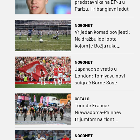
predstavnika na EP-u u
Parizu, Hribar glavni adut
NOGOMET
Vrijedan komad povijesti:
Na dražbu ide lopta
kojom je Božja ruka
postigla gol
NOGOMET
Japanac se vratio u
London: Tomiyasu novi
suigrač Borne Sose
OSTALO
Tour de France:
Niewiadoma-Phinney
trijumfom na Mont
Ventoux preuzela žutu
majicu
NOGOMET