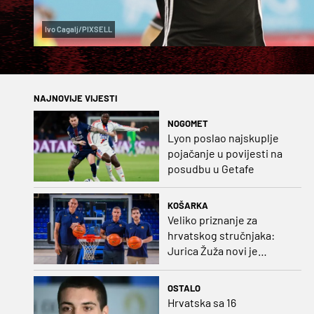
Ivo Cagalj/PIXSELL
NAJNOVIJE VIJESTI
NOGOMET
Lyon poslao najskuplje
pojačanje u povijesti na
posudbu u Getafe
KOŠARKA
Veliko priznanje za
hrvatskog stručnjaka:
Jurica Žuža novi je
pomoćni trener
Barcelone!
OSTALO
Hrvatska sa 16