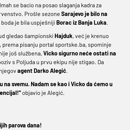
dmah se bacio na posao slaganja kadra za
 prvenstvo. Prošle sezone
Sarajevo
je bilo na
 boda je bila uspješniji
Borac iz
Banja Luka
.
jud gledao šampionski
Hajduk
, već je krenuo
e, prema pisanju portal sportske.ba, spominje
 nije još službena,
Vicko sigurno neće ostati na
 poziv s Poljuda u prvu ekipu nije stigao. Da
 njegov
agent Darko Alegić
.
u na svemu. Nadam se kao i Vicko da ćemo u
encijal!”
objavio je Alegić.
ijih parova dana!