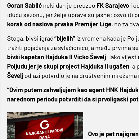
Goran Sablić
neki dan je preuzeo
FK Sarajevo
i o
iduću sezonu, jer želje uprave su jasne: osvojiti
korak od naslova prvaka Premijer Lige
, no za dva
Stoga, bivši igrač
“bijelih”
iz vremena kada je Pol
tražiti pojačanja za svlačionicu, a među prvima s
bivši kapetan Hajduka II
Vicko Ševelj
. Iako vijest
Poljudu jer je skupi project Hajduka II ugašen
, a
Ševelj
odlazi potvrdio je na društvenim mrežama
“Ovim putem zahvaljujem kao agent HNK Hajduk
narednom periodu potvrditi da si prvoligaski pot
Ovo je pet najigran