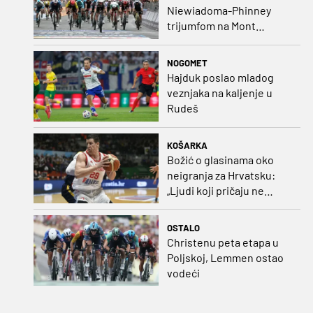
Niewiadoma-Phinney
trijumfom na Mont
Ventoux preuzela žutu
majicu
NOGOMET
Hajduk poslao mladog
veznjaka na kaljenje u
Rudeš
KOŠARKA
Božić o glasinama oko
neigranja za Hrvatsku:
„Ljudi koji pričaju ne
plaćaju mi račune, ne
osvrćem se komentare
OSTALO
dušebrižnika“
Christenu peta etapa u
Poljskoj, Lemmen ostao
vodeći