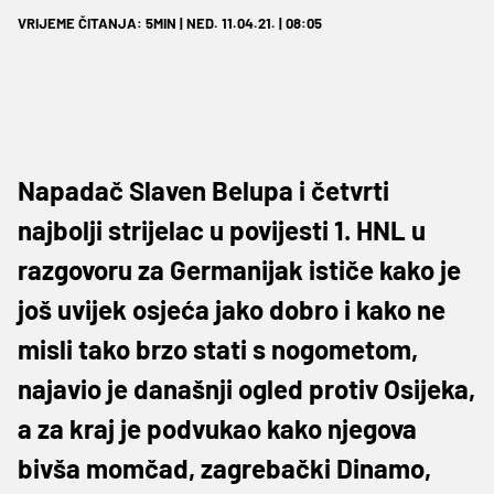
VRIJEME ČITANJA: 5MIN | NED. 11.04.21. | 08:05
Napadač Slaven Belupa i četvrti
najbolji strijelac u povijesti 1. HNL u
razgovoru za Germanijak ističe kako je
još uvijek osjeća jako dobro i kako ne
misli tako brzo stati s nogometom,
najavio je današnji ogled protiv Osijeka,
a za kraj je podvukao kako njegova
bivša momčad, zagrebački Dinamo,