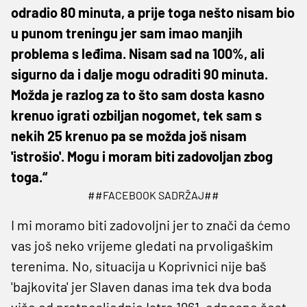
odradio 80 minuta, a prije toga nešto nisam bio
u punom treningu jer sam imao manjih
problema s leđima. Nisam sad na 100%, ali
sigurno da i dalje mogu odraditi 90 minuta.
Možda je razlog za to što sam dosta kasno
krenuo igrati ozbiljan nogomet, tek sam s
nekih 25 krenuo pa se možda još nisam
'istrošio'. Mogu i moram biti zadovoljan zbog
toga.“
##FACEBOOK SADRŽAJ##
I mi moramo biti zadovoljni jer to znači da ćemo
vas još neko vrijeme gledati na prvoligaškim
terenima. No, situacija u Koprivnici nije baš
'bajkovita' jer Slaven danas ima tek dva boda
više od pretposljednje Istre 1961, odnosno šest