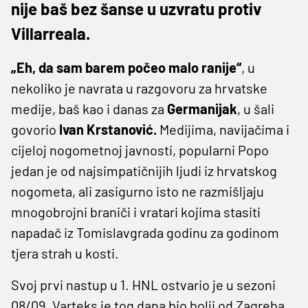
nije baš bez šanse u uzvratu protiv
Villarreala.
„Eh, da sam barem počeo malo ranije“
, u
nekoliko je navrata u razgovoru za hrvatske
medije, baš kao i danas za
Germanijak
, u šali
govorio
Ivan Krstanović.
Medijima, navijačima i
cijeloj nogometnoj javnosti, popularni Popo
jedan je od najsimpatičnijih ljudi iz hrvatskog
nogometa, ali zasigurno isto ne razmišljaju
mnogobrojni braniči i vratari kojima stasiti
napadač iz Tomislavgrada godinu za godinom
tjera strah u kosti.
Svoj prvi nastup u 1. HNL ostvario je u sezoni
08/09. Varteks je tog dana bio bolji od Zagreba,