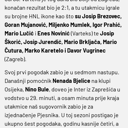
konačan rezultat bio je 2:1, a tu utakmicu igrale
su brojne HNL ikone kao što
su Josip Brezovec,
Goran Mujanović, Miljenko Mumlek, Igor Prahić,
Mario Lučić
i
Enes Novinić
(Varteks) te
Josip
Škorić, Josip Jurendić, Mario Brkljača, Mario
Čutura, Marko Karetelo i Davor Vugrinec
(Zagreb).
Svoj prvi pogodak zabio je u sedmom nastupu.
Današnji pomoćnik
Nenada Bjelice
na klupi
Osijeka,
Nino Bule
, doveo je Inter iz Zaprešića u
vodstvo u 29. minuti, a osam minuta prije kraja
utakmice naš sugovornik zabio je za
izjednačenje Pjesnika. U toj sezoni postigao je
ukupno šest pogodaka, godinu kasnije četiri, a