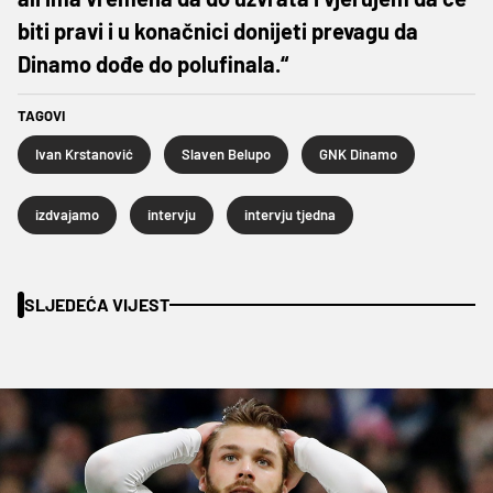
biti pravi i u konačnici donijeti prevagu da
Dinamo dođe do polufinala.“
TAGOVI
Ivan Krstanović
Slaven Belupo
GNK Dinamo
izdvajamo
intervju
intervju tjedna
SLJEDEĆA VIJEST