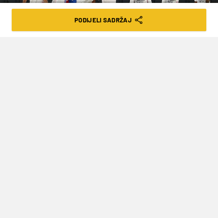
PODIJELI SADRŽAJ
SERGIO PEREZ/Reuters
GREDA SPASILA REAL KOJI JE
SLAVLJEM U ODLIČNOM EL CLASICU
POTPUNO ZAKOMPLICIRAO BORBU ZA
TITULU
VRIJEME ČITANJA: 5MIN | NED. 11.04.21. | 08:05