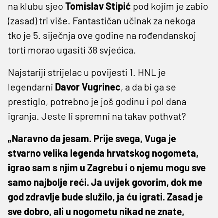
na klubu sjeo
Tomislav Stipić
pod kojim je zabio
(zasad) tri više. Fantastičan učinak za nekoga
tko je 5. siječnja ove godine na rođendanskoj
torti morao ugasiti 38 svjećica.
Najstariji strijelac u povijesti 1. HNL je
legendarni
Davor Vugrinec
, a da bi ga se
prestiglo, potrebno je još godinu i pol dana
igranja. Jeste li spremni na takav pothvat?
„Naravno da jesam. Prije svega, Vuga je
stvarno velika legenda hrvatskog nogometa,
igrao sam s njim u Zagrebu i o njemu mogu sve
samo najbolje reći. Ja uvijek govorim, dok me
god zdravlje bude služilo, ja ću igrati. Zasad je
sve dobro, ali u nogometu nikad ne znate,