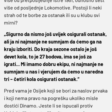
više od posljednje Lokomotive. Postoji li neki
strah od te borbe za ostanak ili su u klubu svi
mirni?
„Sigurno da nismo još uvijek osigurali ostanak,
ali ja ni najmanje ne sumnjam da ćemo ga na
kraju izboriti. Do kraja sezone ostalo je još
devet kola, to je 27 bodova, ima se još za
igrati... Mi imamo dobru ekipu, ni najmanje ne
sumnjam u nas i vjerujem da ćemo u naredna
tri – četiri kola osigurati ostanak.“
Pred vama je Osijek koji se bori za naslov prvaka
i koji nema pravo na pogrešku ukoliko misle
dostići Dinamo. Jeste li se ispucali protiv