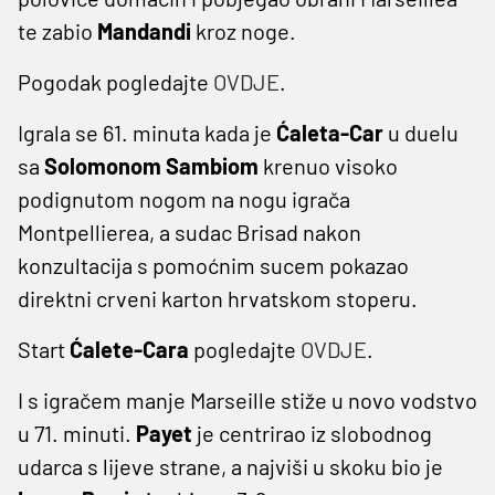
te zabio
Mandandi
kroz noge.
Pogodak pogledajte
OVDJE
.
Igrala se 61. minuta kada je
Ćaleta-Car
u duelu
sa
Solomonom Sambiom
krenuo visoko
podignutom nogom na nogu igrača
Montpellierea, a sudac Brisad nakon
konzultacija s pomoćnim sucem pokazao
direktni crveni karton hrvatskom stoperu.
Start
Ćalete-Cara
pogledajte
OVDJE
.
I s igračem manje Marseille stiže u novo vodstvo
u 71. minuti.
Payet
je centrirao iz slobodnog
udarca s lijeve strane, a najviši u skoku bio je