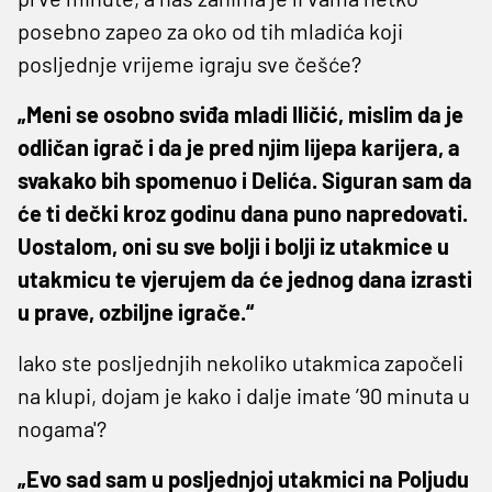
posebno zapeo za oko od tih mladića koji
posljednje vrijeme igraju sve češće?
„Meni se osobno sviđa mladi Iličić, mislim da je
odličan igrač i da je pred njim lijepa karijera, a
svakako bih spomenuo i Delića. Siguran sam da
će ti dečki kroz godinu dana puno napredovati.
Uostalom, oni su sve bolji i bolji iz utakmice u
utakmicu te vjerujem da će jednog dana izrasti
u prave, ozbiljne igrače.“
Iako ste posljednjih nekoliko utakmica započeli
na klupi, dojam je kako i dalje imate ’90 minuta u
nogama'?
„Evo sad sam u posljednjoj utakmici na Poljudu