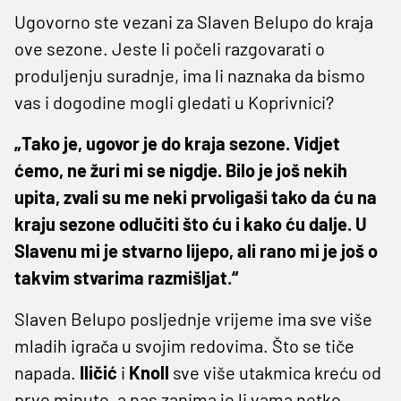
Ugovorno ste vezani za Slaven Belupo do kraja
ove sezone. Jeste li počeli razgovarati o
produljenju suradnje, ima li naznaka da bismo
vas i dogodine mogli gledati u Koprivnici?
„Tako je, ugovor je do kraja sezone. Vidjet
ćemo, ne žuri mi se nigdje. Bilo je još nekih
upita, zvali su me neki prvoligaši tako da ću na
kraju sezone odlučiti što ću i kako ću dalje. U
Slavenu mi je stvarno lijepo, ali rano mi je još o
takvim stvarima razmišljat.“
Slaven Belupo posljednje vrijeme ima sve više
mladih igrača u svojim redovima. Što se tiče
napada.
Iličić
i
Knoll
sve više utakmica kreću od
prve minute, a nas zanima je li vama netko