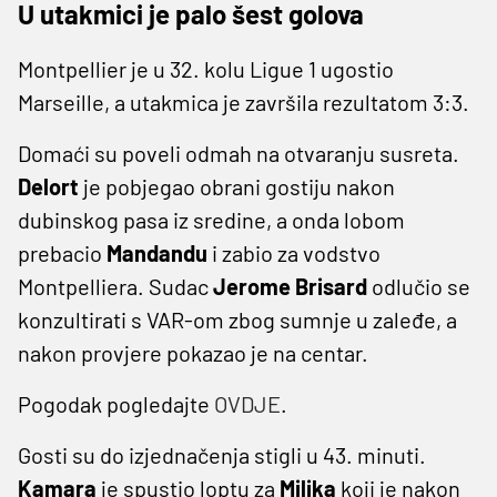
U utakmici je palo šest golova
Montpellier je u 32. kolu Ligue 1 ugostio
Marseille, a utakmica je završila rezultatom 3:3.
Domaći su poveli odmah na otvaranju susreta.
Delort
je pobjegao obrani gostiju nakon
dubinskog pasa iz sredine, a onda lobom
prebacio
Mandandu
i zabio za vodstvo
Montpelliera. Sudac
Jerome Brisard
odlučio se
konzultirati s VAR-om zbog sumnje u zaleđe, a
nakon provjere pokazao je na centar.
Pogodak pogledajte
OVDJE
.
Gosti su do izjednačenja stigli u 43. minuti.
Kamara
je spustio loptu za
Milika
koji je nakon