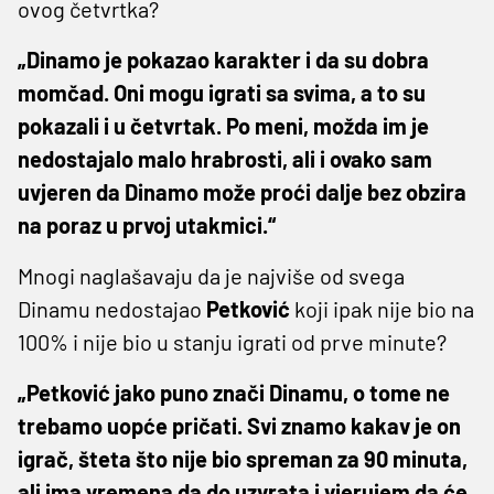
ovog četvrtka?
„Dinamo je pokazao karakter i da su dobra
momčad. Oni mogu igrati sa svima, a to su
pokazali i u četvrtak. Po meni, možda im je
nedostajalo malo hrabrosti, ali i ovako sam
uvjeren da Dinamo može proći dalje bez obzira
na poraz u prvoj utakmici.“
Mnogi naglašavaju da je najviše od svega
Dinamu nedostajao
Petković
koji ipak nije bio na
100% i nije bio u stanju igrati od prve minute?
„Petković jako puno znači Dinamu, o tome ne
trebamo uopće pričati. Svi znamo kakav je on
igrač, šteta što nije bio spreman za 90 minuta,
ali ima vremena da do uzvrata i vjerujem da će