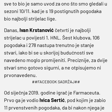
sve to bio je samo uvod za ono što smo gledali u
sezoni 10/11. kad je s 19 postignutih pogodaka
bio najbolji strijelac lige.
Danas,
Ivan Krstanović
četvrti je najbolji
strijelac u povijesti 1. HNL. Šest klubova, 106
pogodaka i 278 nastupa trenutno je stanje
stvari, iako bi se u skorijoj budućnosti sve
navedeno moglo promijeniti. Preciznije, za dvije
stvari smo gotovo sigurni, a ne otpisujemo ni
prvonavedenu.
##FACEBOOK SADRŽAJ##
Od siječnja 2019. godine igrač je Farmaceuta.
Prvo ga je vodio
Ivica Sertić
, pod kojim je zabio
11 prvenstvenih pogodaka, da bi nakon njega je