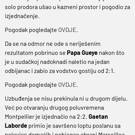
solo prodora ušao u kazneni prostor i pogodio za
izjednačenje.
Pogodak pogledajte
OVDJE
.
Da se na odmor ne ode s neriješenim
rezultatom pobrinuo se
Papa Gueye
nakon što
je u sudačkoj nadoknadi naletio na jedan
odbijanac i zabio za vodstvo gostiju od 2:1.
Pogodak pogledajte
OVDJE
.
Uzbuđenja se nisu prekinula ni u drugom dijelu.
Već po otvaranju drugog poluvremena
Montpellier je izjednačio na 2:2.
Gaetan
Laborde
primio je savršeno loptu poslanu sa
polovice domaćih i pobjegao obrani Marseillea