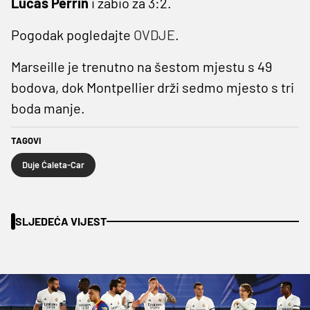
Lucas Perrin
i zabio za 3:2.
Pogodak pogledajte
OVDJE
.
Marseille je trenutno na šestom mjestu s 49
bodova, dok Montpellier drži sedmo mjesto s tri
boda manje.
TAGOVI
Duje Ćaleta-Car
SLJEDEĆA VIJEST