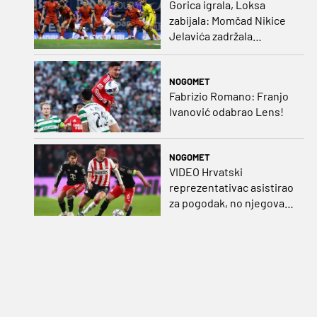
Gorica igrala, Loksa
zabijala: Momčad Nikice
Jelavića zadržala
stopostotni učinak
NOGOMET
Fabrizio Romano: Franjo
Ivanović odabrao Lens!
NOGOMET
VIDEO Hrvatski
reprezentativac asistirao
za pogodak, no njegova
momčad šokirana u
nadoknadi