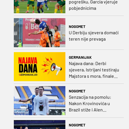
pogrešku, Garcia vjeruje
pobjednicima
NOGOMET
U Derbiju sjevera domaći
teren nije prevaga
GERMANIJAK
Najava dana: Derbi
sjevera, Istrijani testiraju
Majstora s mora, finale
Ramljaka Dinamo - Ajax,
mladi rukometaši protiv
NOGOMET
Francuza
Senzacija na pomolu:
Nakon Krovinovića u
Brazil stiže i Alen
Halilović!?
NOGOMET