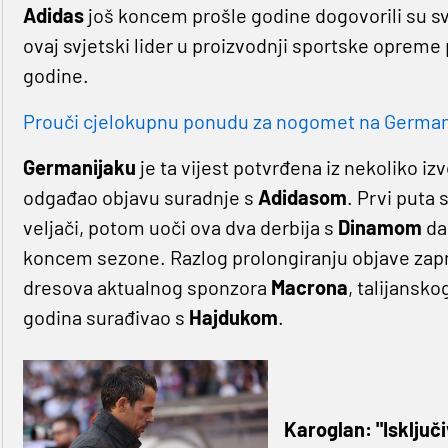
Adidas
još koncem prošle godine dogovorili su sve
ovaj svjetski lider u proizvodnji sportske opreme
godine.
Prouči cjelokupnu ponudu za nogomet na Germaniji
Germanijaku
je ta vijest potvrđena iz nekoliko izv
odgađao objavu suradnje s
Adidasom
. Prvi puta 
veljači, potom uoči ova dva derbija s
Dinamom
da 
koncem sezone. Razlog prolongiranju objave zapr
dresova aktualnog sponzora
Macrona
, talijansk
godina surađivao s
Hajdukom
.
Karoglan: "Isključ