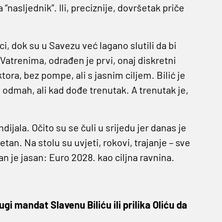
a “nasljednik”. Ili, preciznije, dovršetak priče
ci, dok su u Savezu već lagano slutili da bi
Vatrenima, odrađen je prvi, onaj diskretni
tora, bez pompe, ali s jasnim ciljem. Bilić je
odmah, ali kad dođe trenutak. A trenutak je,
jala. Očito su se čuli u srijedu jer danas je
etan. Na stolu su uvjeti, rokovi, trajanje – sve
n je jasan: Euro 2028. kao ciljna ravnina.
rugi mandat Slavenu Biliću ili prilika Oliću da