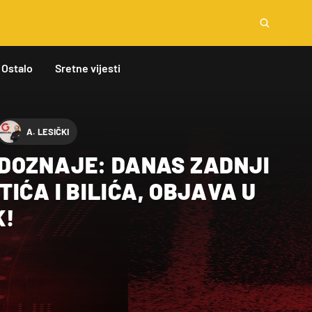
Ostalo
Sretne vijesti
A. LESIČKI
DOZNAJE: DANAS ZADNJI
IĆA I BILIĆA, OBJAVA U
K!