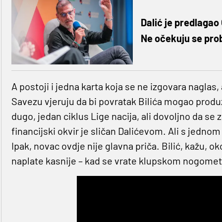
Dalić je predlagao
Ne očekuju se pro
A postoji i jedna karta koja se ne izgovara naglas, 
Savezu vjeruju da bi povratak Bilića mogao produž
dugo, jedan ciklus Lige nacija, ali dovoljno da se 
financijski okvir je sličan Dalićevom. Ali s jednom r
Ipak, novac ovdje nije glavna priča. Bilić, kažu, o
naplate kasnije – kad se vrate klupskom nogomet