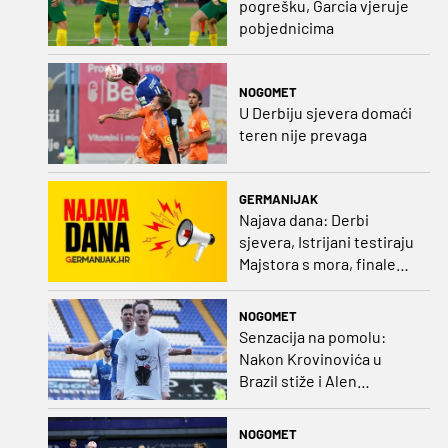
pogrešku, Garcia vjeruje
pobjednicima
NOGOMET
U Derbiju sjevera domaći
teren nije prevaga
GERMANIJAK
Najava dana: Derbi
sjevera, Istrijani testiraju
Majstora s mora, finale
Ramljaka Dinamo - Ajax,
mladi rukometaši protiv
NOGOMET
Francuza
Senzacija na pomolu:
Nakon Krovinovića u
Brazil stiže i Alen
Halilović!?
NOGOMET