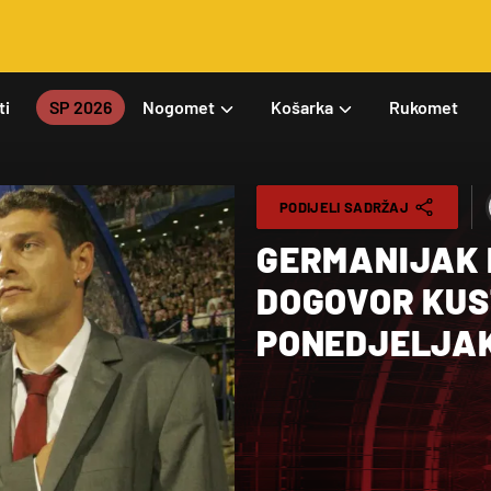
ti
SP 2026
Nogomet
Košarka
Rukomet
PODIJELI SADRŽAJ
GERMANIJAK 
DOGOVOR KUST
PONEDJELJA