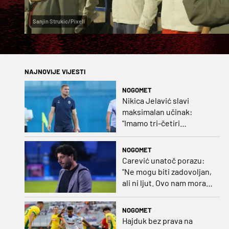
Sanjin Strukic/Pixell
NAJNOVIJE VIJESTI
NOGOMET
Nikica Jelavić slavi
maksimalan učinak:
"Imamo tri-četiri
senatora koji vode naš
vrtić"
NOGOMET
Carević unatoč porazu:
"Ne mogu biti zadovoljan,
ali ni ljut. Ovo nam mora
biti putokaz"
NOGOMET
Hajduk bez prava na