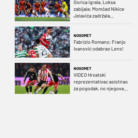
Gorica igrala, Loksa
zabijala: Momčad Nikice
Jelavića zadržala
stopostotni učinak
NOGOMET
Fabrizio Romano: Franjo
Ivanović odabrao Lens!
NOGOMET
VIDEO Hrvatski
reprezentativac asistirao
za pogodak, no njegova
momčad šokirana u
nadoknadi