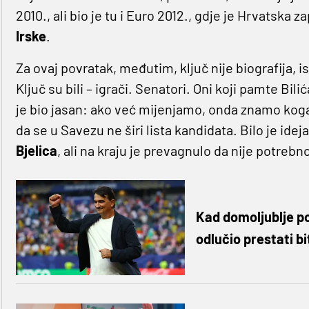
2010., ali bio je tu i Euro 2012., gdje je Hrvatska z
Irske
.
Za ovaj povratak, međutim, ključ nije biografija, i
Ključ su bili – igrači. Senatori. Oni koji pamte Bili
je bio jasan: ako već mijenjamo, onda znamo koga
da se u Savezu ne širi lista kandidata. Bilo je ide
Bjelica
, ali na kraju je prevagnulo da nije potrebn
Kad domoljublje po
odlučio prestati bit