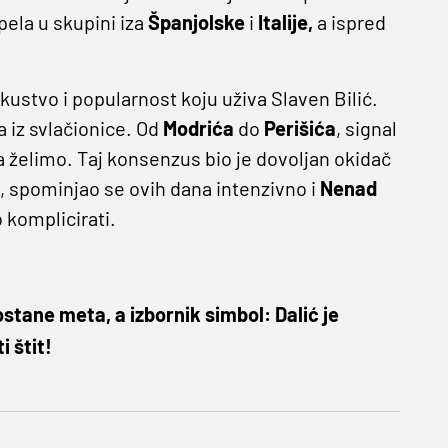
apela u skupini iza
Španjolske
i
Italije,
a ispred
skustvo i popularnost koju uživa Slaven Bilić.
ća iz svlačionice. Od
Modrića
do
Perišića
, signal
 želimo. Taj konsenzus bio je dovoljan okidač
ja, spominjao se ovih dana intenzivno i
Nenad
o komplicirati.
stane meta, a izbornik simbol: Dalić je
i štit!