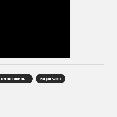
Izvršni odbor HNS-a
Marijan Kustić