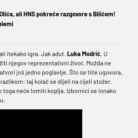
 Olića, ali HNS pokreće razgovore s Bilićem!
blemi
ali itekako igra. Jak adut.
Luka
Modrić
. U
iti njegov reprezentativni život. Možda ne
zatvori još jedno poglavlje. Što se tiče ugovora,
azlikom: taj kolač se dijeli na cijeli stožer.
ko toga neće lomiti koplja. Izbornici se ionako
u.