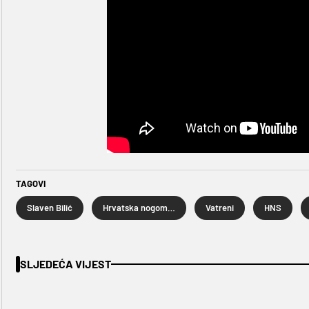
TAGOVI
Slaven Bilić
Hrvatska nogometna reprezentacija
Vatreni
HNS
SLJEDEĆA VIJEST