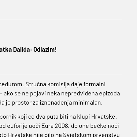
atka Dalića: Odlazim!
ocedurom. Stručna komisija daje formalni
ak – ako se ne pojavi neka nepredviđena epizoda
da je prostor za iznenađenja minimalan.
bornik koji će dva puta biti na klupi Hrvatske.
d euforije uoči Eura 2008. do one bečke noći
e što Hrvatske nije bilo na Svjetskom prvenstvu