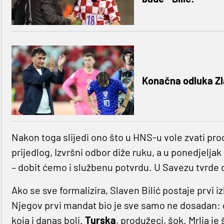
Konačna odluka Zl
Nakon toga slijedi ono što u HNS-u vole zvati pr
prijedlog, Izvršni odbor diže ruku, a u ponedjelj
– dobit ćemo i službenu potvrdu. U Savezu tvrde 
Ako se sve formalizira, Slaven Bilić postaje prvi iz
Njegov prvi mandat bio je sve samo ne dosadan: o
koja i danas boli.
Turska
, produžeci, šok. Mrlja j