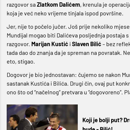
razgovor sa
Zlatkom
Dalićem
, krenula je operacij
koja je već neko vrijeme tinjala ispod površine.
Jer, nije to počelo jučer. Još prije nekoliko mjese
Mundijal mogao biti Dalićeva posljednja postaja s 
razgovor.
Marijan
Kustić
i
Slaven
Bilić
– bez reflek
tada dao do znanja da je spreman na povratak. Ne 
eto, stigao.
Dogovor je bio jednostavan: čujemo se nakon Mundi
sastanak Kustića i Bilića. Drugi čin, ovaj put konkr
ono što od “načelnog” pretvara u “dogovoreno”. Pla
Koji je bolji put? D
bude - Bilić!