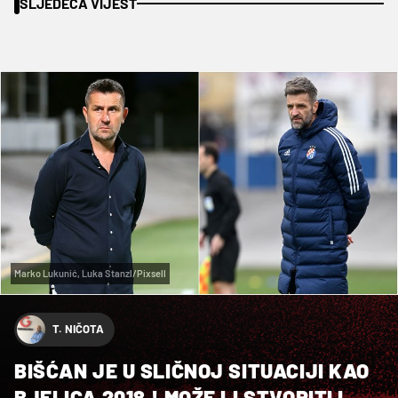
SLJEDEĆA VIJEST
Marko Lukunić, Luka Stanzl/Pixsell
T. NIČOTA
BIŠĆAN JE U SLIČNOJ SITUACIJI KAO
BJELICA 2018.! MOŽE LI STVORITI I