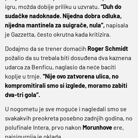
igru, možda dobije priliku u uzvratu.
“Duh do
sudačke nadoknade. Nijedna dobra odluka,
nijedna mantinela za suigrače, nula”,
napisala
je Gazzetta, često okrutna kada kritizira.
Dodajmo da se trener domaćih
Roger Schmidt
požalio da su trebala biti dosuđena dva kaznena
udarca za Benficu, naglasio da neće baciti
koplje u trnje.
“Nije ovo zatvorena ulica, no
kompromitirali smo si izglede, moramo zabiti
dva-tri gola”.
U nogometu je sve moguće i nagledali smo se
svakakvih preokreta posebno zadnjih godina, no
polufinale Intera, prvo nakon
Morunhove
ere,
najsigurnija je oklada.