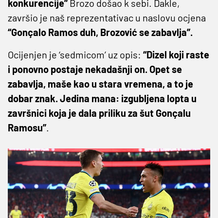
konkurencije”
Brozo došao k sebi. Dakle,
završio je naš reprezentativac u naslovu ocjena
“Gonçalo Ramos duh, Brozović se zabavlja”.
Ocijenjen je ‘sedmicom’ uz opis:
“Dizel koji raste
i ponovno postaje nekadašnji on. Opet se
zabavlja, maše kao u stara vremena, a to je
dobar znak. Jedina mana: izgubljena lopta u
završnici koja je dala priliku za šut Gonçalu
Ramosu”
.