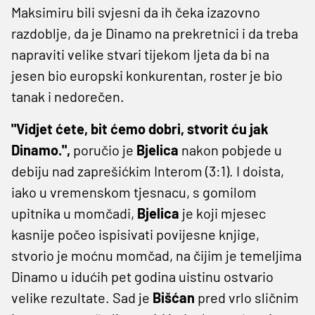
Maksimiru bili svjesni da ih čeka izazovno
razdoblje, da je Dinamo na prekretnici i da treba
napraviti velike stvari tijekom ljeta da bi na
jesen bio europski konkurentan, roster je bio
tanak i nedorečen.
"Vidjet ćete, bit ćemo dobri, stvorit ću jak
Dinamo.",
poručio je
Bjelica
nakon pobjede u
debiju nad zaprešićkim Interom (3:1). I doista,
iako u vremenskom tjesnacu, s gomilom
upitnika u momčadi,
Bjelica
je koji mjesec
kasnije počeo ispisivati povijesne knjige,
stvorio je moćnu momčad, na čijim je temeljima
Dinamo u idućih pet godina uistinu ostvario
velike rezultate. Sad je
Bišćan
pred vrlo sličnim