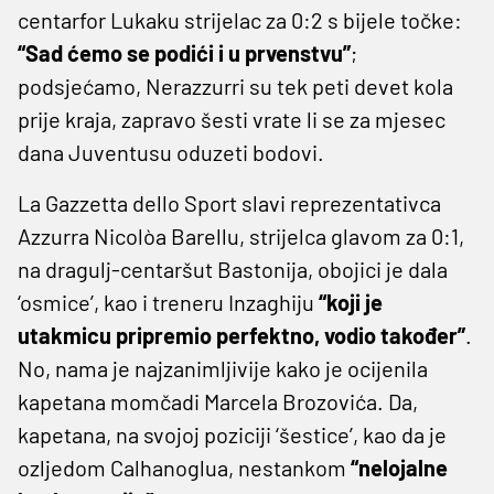
centarfor Lukaku strijelac za 0:2 s bijele točke:
“Sad ćemo se podići i u prvenstvu”
;
podsjećamo, Nerazzurri su tek peti devet kola
prije kraja, zapravo šesti vrate li se za mjesec
dana Juventusu oduzeti bodovi.
La Gazzetta dello Sport slavi reprezentativca
Azzurra Nicolòa Barellu, strijelca glavom za 0:1,
na dragulj-centaršut Bastonija, obojici je dala
‘osmice’, kao i treneru Inzaghiju
“koji je
utakmicu pripremio perfektno, vodio također”
.
No, nama je najzanimljivije kako je ocijenila
kapetana momčadi Marcela Brozovića. Da,
kapetana, na svojoj poziciji ‘šestice’, kao da je
ozljedom Calhanoglua, nestankom
“nelojalne