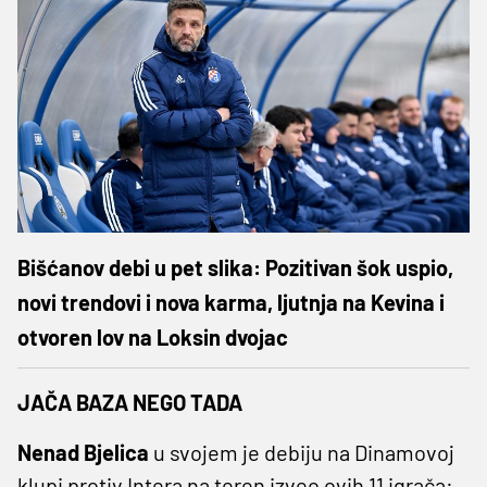
Bišćanov debi u pet slika: Pozitivan šok uspio,
novi trendovi i nova karma, ljutnja na Kevina i
otvoren lov na Loksin dvojac
JAČA BAZA NEGO TADA
Nenad Bjelica
u svojem je debiju na Dinamovoj
klupi protiv Intera na teren izveo ovih 11 igrača: