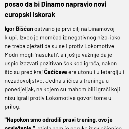
posao da bi Dinamo napravio novi
europski iskorak
Igor Bišćan
ostvario je prvi cilj na Dinamovoj
klupi. Izveo je momčad iz negativnog niza, iako
ne treba bježati da su se i protiv Lokomotive
Modri mogli 'nasukati', ali još je važnije da je
uspio izazvati pozitivan šok kod igrača, nakon
što su pred kraj
Čačićeve
ere utonuli u letargiju i
nezadovoljstvo. Jedna sličica s treninga u
ponedjeljak, na kojem su mahom bili igrači koji
nisu igrali protiv Lokomotive govori tome u
prilog.
"Napokon smo odradili pravi trening, ovo je
osvježenje.",
stigla nam je poruka iz svlačionice.