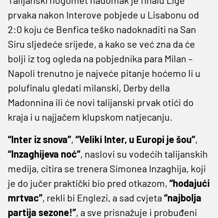
prvaka nakon Interove pobjede u Lisabonu od
2:0 koju će Benfica teško nadoknaditi na San
Siru sljedeće srijede, a kako se već zna da će
bolji iz tog ogleda na pobjednika para Milan –
Napoli trenutno je najveće pitanje hoćemo li u
polufinalu gledati milanski, Derby della
Madonnina ili će novi talijanski prvak otići do
kraja i u najjačem klupskom natjecanju.
“Inter iz snova”
,
“Veliki Inter, u Europi je šou”
,
“Inzaghijeva noć”
, naslovi su vodećih talijanskih
medija, citira se trenera Simonea Inzaghija, koji
je do jučer praktički bio pred otkazom,
“hodajući
mrtvac”
, rekli bi Englezi, a sad cvjeta
“najbolja
partija sezone!”
, a sve prisnažuje i probuđeni