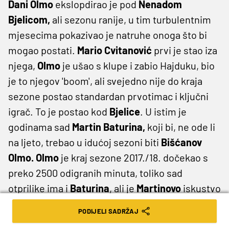
Dani Olmo
ekslopdirao je pod
Nenadom
Bjelicom,
ali sezonu ranije, u tim turbulentnim
mjesecima pokazivao je natruhe onoga što bi
mogao postati.
Mario Cvitanović
prvi je stao iza
njega,
Olmo
je ušao s klupe i zabio Hajduku, bio
je to njegov 'boom', ali svejedno nije do kraja
sezone postao standardan prvotimac i ključni
igrač. To je postao kod
Bjelice
. U istim je
godinama sad
Martin Baturina,
koji bi, ne ode li
na ljeto, trebao u idućoj sezoni biti
Bišćanov
Olmo. Olmo
je kraj sezone 2017./18. dočekao s
preko 2500 odigranih minuta, toliko sad
otprilike ima i
Baturina
, ali je
Martinovo
iskustvo
ipak veće. Prošao je Ligu prvaka, ima status
PODIJELI SADRŽAJ
'desetke' i sigurnog prvotimca. I bolju startnu