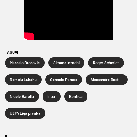
TAGOVI
Marcelo Brozović
Simone Inzaghi
Roger Schmidt
Romelu Lukaku
Gonçalo Ramos
Alessandro Bastoni
Nicolo Barella
Inter
Benfica
UEFA Liga prvaka