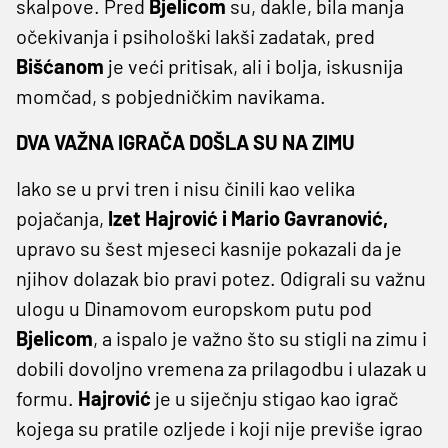
skalpove. Pred
Bjelicom
su, dakle, bila manja
očekivanja i psihološki lakši zadatak, pred
Bišćanom
je veći pritisak, ali i bolja, iskusnija
momčad, s pobjedničkim navikama.
DVA VAŽNA IGRAČA DOŠLA SU NA ZIMU
Iako se u prvi tren i nisu činili kao velika
pojačanja,
Izet Hajrović i Mario Gavranović,
upravo su šest mjeseci kasnije pokazali da je
njihov dolazak bio pravi potez. Odigrali su važnu
ulogu u Dinamovom europskom putu pod
Bjelicom
, a ispalo je važno što su stigli na zimu i
dobili dovoljno vremena za prilagodbu i ulazak u
formu.
Hajrović
je u siječnju stigao kao igrač
kojega su pratile ozljede i koji nije previše igrao