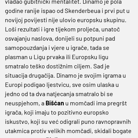
vladao gubitnički mentalitet. Dinamo je pola
godine ranije ispao od Skenderbeua i prvi put u
novijoj povijesti nije ulovio europsku skupinu.
Loši rezultati i igre tijekom proljeća, unatoč
osvajanju naslova, donijeli su potpuni pad
samopouzdanja i vjere u igrače, tada se
plasman u Ligu prvaka ili Europsku ligu
smatralo teško dostižnim ciljem. Sad je
situacija drugačija. Dinamo je svojim igrama u
Europi podigao ljestvicu, sve osim ulaska u
jedno od ta dva natjecanja smatralo bi se
neuspjehom, a
Bišćan
u momčadi ima pregršt
igrača, koji imaju to pozitivno europsko
iskustvo, koji su već odigrali puno ravnopravnih
utakmica protiv velikih momčadi, skidali bogate