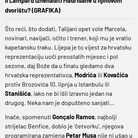
li Lampard iznenaditi Madriđane u njihovom
dvorištu? (GRAFIKA)
Što reći, što dodati, Talijani opet vole Marcela,
novinari, navijači, očito i trener, koji mu je vratio
kapetansku traku. Lijepa je to vijest za hrvatsku
reprezentaciju uoči preostalih mjesec i pol
sezone, daj Bože da u finalu gledamo dva
hrvatska reprezentativca,
Modrića
ili
Kovačića
protiv Brozovića 10. lipnja u Istanbulu ili
Stanišića
, iako ne bi išli izravno jedan na
drugog. Neka nam je dopušteno sanjati…
Inače, spomenuti
Gonçalo Ramos
, najbolji
strijelac Benfice, dobio je ‘četvorku’, njegova
programirana zamjena
Petar Musa
nije ni ušao u