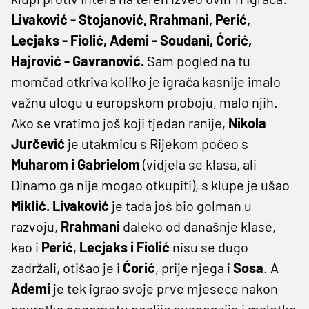
Livaković - Stojanović, Rrahmani, Perić,
Lecjaks - Fiolić, Ademi - Soudani, Ćorić,
Hajrović - Gavranović.
Sam pogled na tu
momčad otkriva koliko je igrača kasnije imalo
važnu ulogu u europskom proboju, malo njih.
Ako se vratimo još koji tjedan ranije,
Nikola
Jurčević
je utakmicu s Rijekom počeo s
Muharom i Gabrielom
(vidjela se klasa, ali
Dinamo ga nije mogao otkupiti), s klupe je ušao
Miklić.
Livaković
je tada još bio golman u
razvoju,
Rrahmani
daleko od današnje klase,
kao i
Perić
,
Lecjaks i Fiolić
nisu se dugo
zadržali, otišao je i
Ćorić
, prije njega i
Sosa
. A
Ademi
je tek igrao svoje prve mjesece nakon
povratka nogometu poslije suspenzije i malotko