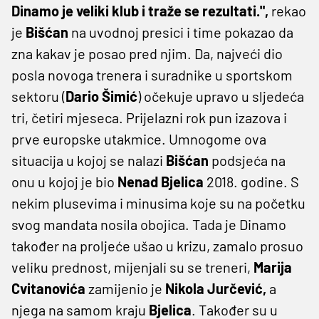
Dinamo je veliki klub i traže se rezultati.",
rekao
je
Bišćan
na uvodnoj presici i time pokazao da
zna kakav je posao pred njim. Da, najveći dio
posla novoga trenera i suradnike u sportskom
sektoru (
Dario Šimić
) očekuje upravo u sljedeća
tri, četiri mjeseca. Prijelazni rok pun izazova i
prve europske utakmice. Umnogome ova
situacija u kojoj se nalazi
Bišćan
podsjeća na
onu u kojoj je bio
Nenad Bjelica
2018. godine. S
nekim plusevima i minusima koje su na početku
svog mandata nosila obojica. Tada je Dinamo
također na proljeće ušao u krizu, zamalo prosuo
veliku prednost, mijenjali su se treneri,
Marija
Cvitanovića
zamijenio je
Nikola Jurčević,
a
njega na samom kraju
Bjelica
. Također su u