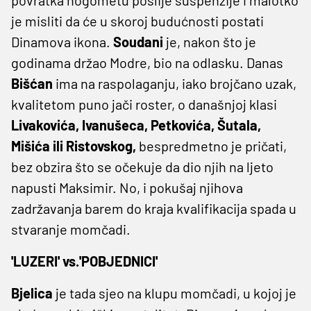
je misliti da će u skoroj budućnosti postati
Dinamova ikona.
Soudani
je, nakon što je
godinama držao Modre, bio na odlasku. Danas
Bišćan
ima na raspolaganju, iako brojčano uzak,
kvalitetom puno jači roster, o današnjoj klasi
Livakovića, Ivanušeca, Petkovića, Šutala,
Mišića ili Ristovskog,
bespredmetno je pričati,
bez obzira što se očekuje da dio njih na ljeto
napusti Maksimir. No, i pokušaj njihova
zadržavanja barem do kraja kvalifikacija spada u
stvaranje momčadi.
'LUZERI' vs.'POBJEDNICI'
Bjelica
je tada sjeo na klupu momčadi, u kojoj je