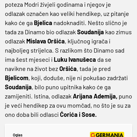
poteza Modri živjeli godinama i njegov je
odlazak označen kao veliki hendikep, uz pitanje
kako će ga
Bjelica
nadoknaditi. Nešto slično je
tada za Dinamo bio odlazak
Soudanija
kao zimus
odlazak
Mislava Oršića
, ključnog igrača i
najboljeg strijelca. S razlikom što Dinamo sad
ima šest mjeseci i
Luku Ivanušeca
da se
navikne na život bez
Oršića
, tada je pred
Bjelicom
, koji, doduše, nije ni pokušao zadržati
Soudanija
, bilo puno upitnika kako će ga
zamijeniti. Istina, odlazak
Arijana Ademija,
puno
je veći hendikep za ovu momčad, no što je su za
ono doba bili odlasci
Ćorića i Sose.
Oglas