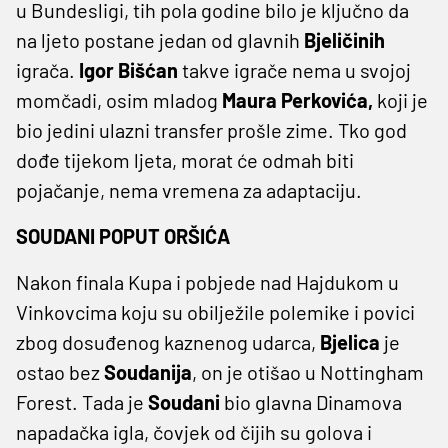
u Bundesligi, tih pola godine bilo je ključno da
na ljeto postane jedan od glavnih
Bjeličinih
igrača.
Igor Bišćan
takve igrače nema u svojoj
momčadi, osim mladog
Maura Perkovića,
koji je
bio jedini ulazni transfer prošle zime. Tko god
dođe tijekom ljeta, morat će odmah biti
pojačanje, nema vremena za adaptaciju.
SOUDANI POPUT ORŠIĆA
Nakon finala Kupa i pobjede nad Hajdukom u
Vinkovcima koju su obilježile polemike i povici
zbog dosuđenog kaznenog udarca,
Bjelica
je
ostao bez
Soudanija
, on je otišao u Nottingham
Forest. Tada je
Soudani
bio glavna Dinamova
napadačka igla, čovjek od čijih su golova i