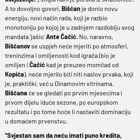
A to dovoljno govori,
Bišćan
je donio novu
energiju, novi način rada, koji je razbio
monotoniju po kojoj je u zadnjem razdoblju svog
mandata 'jašio'
Ante Čačić.
No, naravno,
Bišćanov
se uspjeh neće mjeriti po atmosferi,
treninzima i omiljenosti kod igrača (bio je
omiljen i
Čačić
kad je preuzeo momčad od
Kopića
), neće mjerilo biti niti naslov prvaka, koji
je, praktički, već u Dinamovim vitrinama.
Bišćana
će se gledati po prvim mjesecima i
prvom dijelu iduće sezone, po europskom
rezultatu i po tome hoće li nastaviti dominaciju
u domaćem prvenstvu.
"Svjestan sam da neću imati puno kredita,