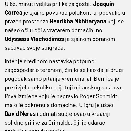
U 66. minuti velika prilika za goste.
Joaquín
Correa
je sjajno povukao polukontru, podvalio u
prazan prostor za
Henrikha Mkhitaryana
koji se
našao oči u oči s vratarem domaćih, no
Odysseas
Vlachodimos
je sjajnom obranom
sačuvao svoje suigrače.
Inter je sredinom nastavka potpuno
zagospodario terenom, činilo se kao da je drugi
pogodak samo pitanje vremena, ali Benfica je
preživjela nekoliko prijetnji milanskog sastava.
Prva izmjena koju je napravio Roger Schmidt,
malo je pokrenula domaćine. U igru je ušao
David Neres
i odmah sudjelovao u kreaciji
solidne prilike za Grimalda, čiji je udarac
prohujao pored vratnice.