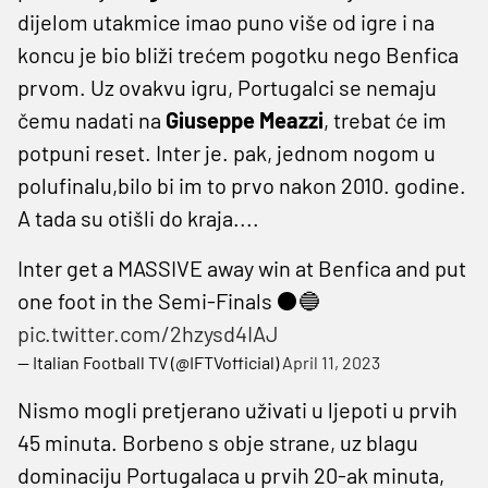
dijelom utakmice imao puno više od igre i na
koncu je bio bliži trećem pogotku nego Benfica
prvom. Uz ovakvu igru, Portugalci se nemaju
čemu nadati na
Giuseppe Meazzi
, trebat će im
potpuni reset. Inter je. pak, jednom nogom u
polufinalu,bilo bi im to prvo nakon 2010. godine.
A tada su otišli do kraja....
Inter get a MASSIVE away win at Benfica and put
one foot in the Semi-Finals ⚫🔵
pic.twitter.com/2hzysd4IAJ
— Italian Football TV (@IFTVofficial)
April 11, 2023
Nismo mogli pretjerano uživati u ljepoti u prvih
45 minuta. Borbeno s obje strane, uz blagu
dominaciju Portugalaca u prvih 20-ak minuta,