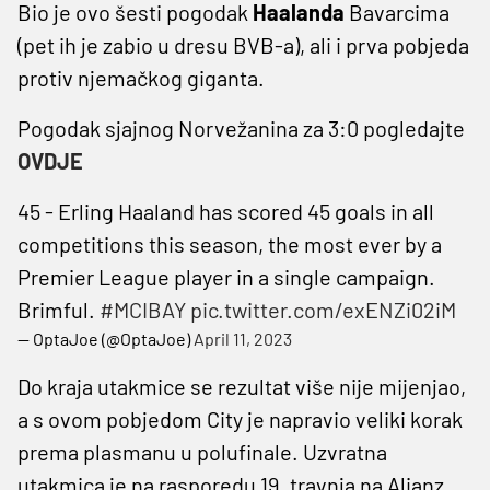
Bio je ovo šesti pogodak
Haalanda
Bavarcima
(pet ih je zabio u dresu BVB-a), ali i prva pobjeda
protiv njemačkog giganta.
Pogodak sjajnog Norvežanina za 3:0 pogledajte
OVDJE
45 - Erling Haaland has scored 45 goals in all
competitions this season, the most ever by a
Premier League player in a single campaign.
Brimful.
#MCIBAY
pic.twitter.com/exENZi02iM
— OptaJoe (@OptaJoe)
April 11, 2023
Do kraja utakmice se rezultat više nije mijenjao,
a s ovom pobjedom City je napravio veliki korak
prema plasmanu u polufinale. Uzvratna
utakmica je na rasporedu 19. travnja na Alianz