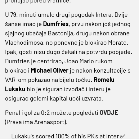
U 79. minuti umalo drugi pogodak Intera. Dvije
šanse imao je
Dumfries
, prvu nakon još jednog
sjajnog ubačaja Bastonija, drugu nakon obrane
Vlachodimosa, no ponovno je blokirao Morato.
Ipak, gosti nisu dugo čekali na potvrdu pobjede.
Dumfries je centrirao, Joao Mario rukom
blokirao i
Michael Oliver
je nakon konzultacije s
VAR-om pokazao na bijelu točku.
Romelu
Lukaku
bio je siguran izvođač i Interu je
osigurao golemi kapital uoči uzvrata.
Penal i gol za 0:2 možete pogledati
OVDJE
(Prava ima Arenasport).
Lukaku’s scored 100% of his PK's at Inter ✅