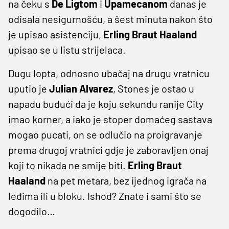
na čeku s
De Ligtom
i
Upamecanom
danas je
odisala nesigurnošću, a šest minuta nakon što
je upisao asistenciju,
Erling Braut Haaland
upisao se u listu strijelaca.
Dugu lopta, odnosno ubačaj na drugu vratnicu
uputio je
Julian Alvarez
, Stones je ostao u
napadu budući da je koju sekundu ranije City
imao korner, a iako je stoper domaćeg sastava
mogao pucati, on se odlučio na proigravanje
prema drugoj vratnici gdje je zaboravljen onaj
koji to nikada ne smije biti.
Erling Braut
Haaland
na pet metara, bez ijednog igrača na
leđima ili u bloku. Ishod? Znate i sami što se
dogodilo…