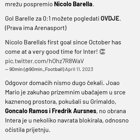
mrežu pospremio
Nicolo Barella
.
Gol Barelle za 0:1 možete pogledati
OVDJE
.
(Prava ima Arenasport)
Nicolo Barella's first goal since October has
come at a very good time for Inter! 👏
pic.twitter.com/hOhz7R8WaV
— 90min (@90min_Football)
April 11, 2023
Odgovor domaćih nismo dugo čekali. Joao
Mario je zakuhao prizemnim ubačajem u srce
kaznenog prostora, pokušali su Grimaldo,
Goncalo Ramos i Fredrik Aursnes
, no obrana
Intera je u nekoliko navrata blokirala, odnosno
očistila prijetnju.