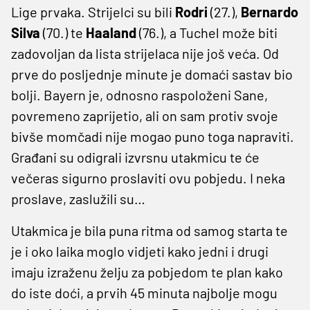
Lige prvaka. Strijelci su bili
Rodri
(27.),
Bernardo
Silva
(70.) te
Haaland
(76.), a Tuchel može biti
zadovoljan da lista strijelaca nije još veća. Od
prve do posljednje minute je domaći sastav bio
bolji. Bayern je, odnosno raspoloženi Sane,
povremeno zaprijetio, ali on sam protiv svoje
bivše momčadi nije mogao puno toga napraviti.
Građani su odigrali izvrsnu utakmicu te će
večeras sigurno proslaviti ovu pobjedu. I neka
proslave, zaslužili su…
Utakmica je bila puna ritma od samog starta te
je i oko laika moglo vidjeti kako jedni i drugi
imaju izraženu želju za pobjedom te plan kako
do iste doći, a prvih 45 minuta najbolje mogu