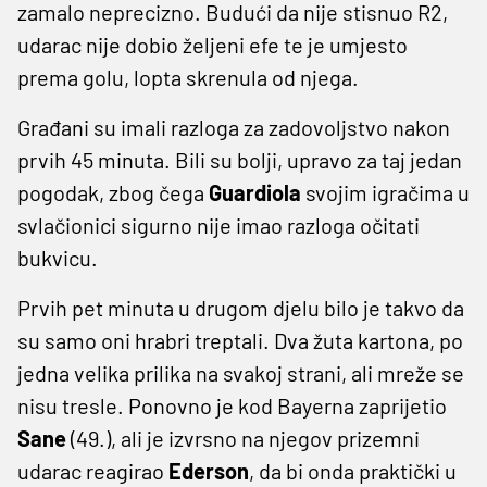
zamalo neprecizno. Budući da nije stisnuo R2,
udarac nije dobio željeni efe te je umjesto
prema golu, lopta skrenula od njega.
Građani su imali razloga za zadovoljstvo nakon
prvih 45 minuta. Bili su bolji, upravo za taj jedan
pogodak, zbog čega
Guardiola
svojim igračima u
svlačionici sigurno nije imao razloga očitati
bukvicu.
Prvih pet minuta u drugom djelu bilo je takvo da
su samo oni hrabri treptali. Dva žuta kartona, po
jedna velika prilika na svakoj strani, ali mreže se
nisu tresle. Ponovno je kod Bayerna zaprijetio
Sane
(49.), ali je izvrsno na njegov prizemni
udarac reagirao
Ederson
, da bi onda praktički u