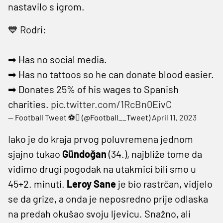
nastavilo s igrom.
💙 Rodri:
➡ Has no social media.
➡ Has no tattoos so he can donate blood easier.
➡ Donates 25% of his wages to Spanish
charities.
pic.twitter.com/1RcBn0EivC
— Football Tweet ⚽ (@Football__Tweet)
April 11, 2023
Iako je do kraja prvog poluvremena jednom
sjajno tukao
Gündoğan
(34.), najbliže tome da
vidimo drugi pogodak na utakmici bili smo u
45+2. minuti.
Leroy Sane
je bio rastrčan, vidjelo
se da grize, a onda je neposredno prije odlaska
na predah okušao svoju ljevicu. Snažno, ali