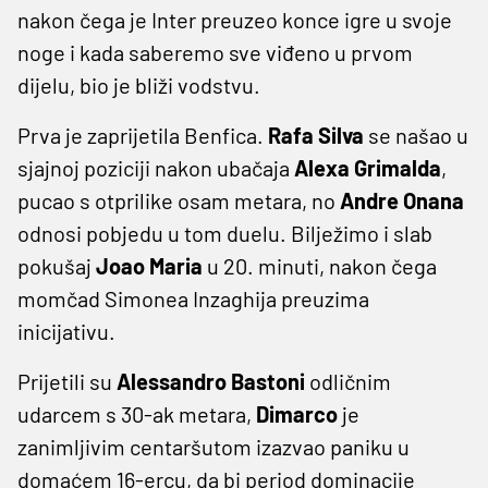
nakon čega je Inter preuzeo konce igre u svoje
noge i kada saberemo sve viđeno u prvom
dijelu, bio je bliži vodstvu.
Prva je zaprijetila Benfica.
Rafa Silva
se našao u
sjajnoj poziciji nakon ubačaja
Alexa Grimalda
,
pucao s otprilike osam metara, no
Andre Onana
odnosi pobjedu u tom duelu. Bilježimo i slab
pokušaj
Joao Maria
u 20. minuti, nakon čega
momčad Simonea Inzaghija preuzima
inicijativu.
Prijetili su
Alessandro Bastoni
odličnim
udarcem s 30-ak metara,
Dimarco
je
zanimljivim centaršutom izazvao paniku u
domaćem 16-ercu, da bi period dominacije