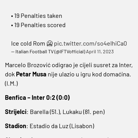
• 19 Penalties taken
• 19 Penalties scored
Ice cold Rom 🥶
pic.twitter.com/so4eIhiCa0
— Italian Football TV (@IFTVofficial)
April 11, 2023
Marcelo Brozović odigrao je cijeli susret za Inter,
dok
Petar Musa
nije ulazio u igru kod domaćina.
(I.M.)
Benfica – Inter 0:2 (0:0)
Strijelci
: Barella (51.), Lukaku (81. pen)
Stadion
: Estadio da Luz (Lisabon)