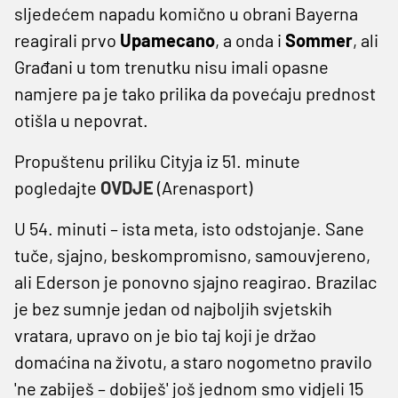
sljedećem napadu komično u obrani Bayerna
reagirali prvo
Upamecano
, a onda i
Sommer
, ali
Građani u tom trenutku nisu imali opasne
namjere pa je tako prilika da povećaju prednost
otišla u nepovrat.
Propuštenu priliku Cityja iz 51. minute
pogledajte
OVDJE
(Arenasport)
U 54. minuti – ista meta, isto odstojanje. Sane
tuče, sjajno, beskompromisno, samouvjereno,
ali Ederson je ponovno sjajno reagirao. Brazilac
je bez sumnje jedan od najboljih svjetskih
vratara, upravo on je bio taj koji je držao
domaćina na životu, a staro nogometno pravilo
'ne zabiješ – dobiješ' još jednom smo vidjeli 15