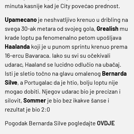
minuta kasnije kad je City povećao prednost.
Upamecano
je neshvatljivo krenuo u dribling na
svega 30-ak metara od svojeg gola,
Grealish
mu
krade loptu pa fenomenalno petom upošljava
Haalanda
koji je u punom sprintu krenuo prema
16-ercu Bavaraca. Iako su svi su očekivali
udarac, Haaland se lucidno odlučio na ubačaj.
Isti je sletio točno na glavu omalenog
Bernarda
Silve
, a Portugalac da je htio, bolju loptu nije
mogao dobiti. Njegov udarac bio je precizan i
silovit,
Sommer
je bio bez ikakve šanse i
rezultat je bio 2:0
Pogodak Bernarda Silve pogledajte
OVDJE