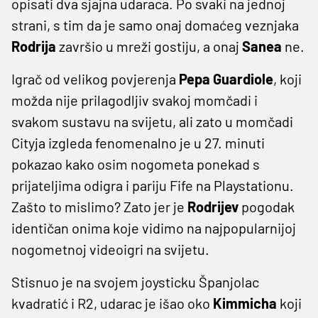
opisati dva sjajna udaraca. Po svaki na jednoj
strani, s tim da je samo onaj domaćeg veznjaka
Rodrija
završio u mreži gostiju, a onaj
Sanea
ne.
Igrač od velikog povjerenja
Pepa Guardiole
, koji
možda nije prilagodljiv svakoj momčadi i
svakom sustavu na svijetu, ali zato u momčadi
Cityja izgleda fenomenalno je u 27. minuti
pokazao kako osim nogometa ponekad s
prijateljima odigra i pariju Fife na Playstationu.
Zašto to mislimo? Zato jer je
Rodrijev
pogodak
identičan onima koje vidimo na najpopularnijoj
nogometnoj videoigri na svijetu.
Stisnuo je na svojem joysticku Španjolac
kvadratić i R2, udarac je išao oko
Kimmicha
koji