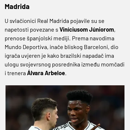
Madrida
U svlačionici Real Madrida pojavile su se
napetosti povezane s
Viníciusom Júniorom
,
prenose španjolski mediji. Prema navodima
Mundo Deportiva, inače bliskog Barceloni, dio
igrača uvjeren je kako brazilski napadač ima
ulogu svojevrsnog posrednika između momčadi
i trenera
Álvara Arbeloe
.