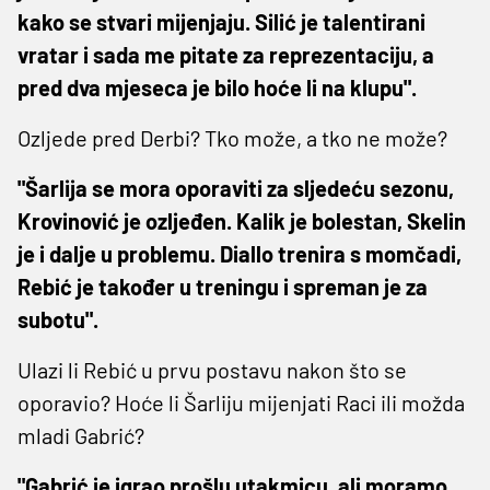
kako se stvari mijenjaju. Silić je talentirani
vratar i sada me pitate za reprezentaciju, a
pred dva mjeseca je bilo hoće li na klupu".
Ozljede pred Derbi? Tko može, a tko ne može?
"Šarlija se mora oporaviti za sljedeću sezonu,
Krovinović je ozljeđen. Kalik je bolestan, Skelin
je i dalje u problemu. Diallo trenira s momčadi,
Rebić je također u treningu i spreman je za
subotu".
Ulazi li Rebić u prvu postavu nakon što se
oporavio? Hoće li Šarliju mijenjati Raci ili možda
mladi Gabrić?
"Gabrić je igrao prošlu utakmicu, ali moramo