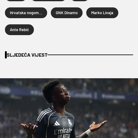
Hrvatska nogometna liga
GNK Dinamo
Marko Livaja
Ante Rebić
SLJEDEĆA VIJEST