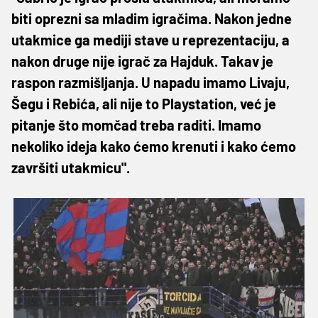
biti oprezni sa mladim igračima. Nakon jedne
utakmice ga mediji stave u reprezentaciju, a
nakon druge nije igrač za Hajduk. Takav je
raspon razmišljanja. U napadu imamo Livaju,
Šegu i Rebića, ali nije to Playstation, već je
pitanje što momčad treba raditi. Imamo
nekoliko ideja kako ćemo krenuti i kako ćemo
završiti utakmicu".