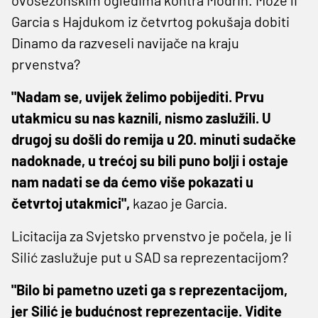
Garcia s Hajdukom iz četvrtog pokušaja dobiti
Dinamo da razveseli navijače na kraju
prvenstva?
"Nadam se, uvijek želimo pobijediti. Prvu
utakmicu su nas kaznili, nismo zaslužili. U
drugoj su došli do remija u 20. minuti sudačke
nadoknade, u trećoj su bili puno bolji i ostaje
nam nadati se da ćemo više pokazati u
četvrtoj utakmici",
kazao je Garcia.
Licitacija za Svjetsko prvenstvo je počela, je li
Silić zaslužuje put u SAD sa reprezentacijom?
"Bilo bi pametno uzeti ga s reprezentacijom,
jer Silić je budućnost reprezentacije. Vidite