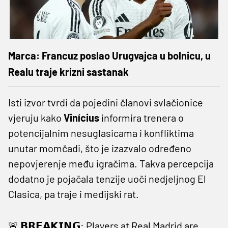
Marca: Francuz poslao Urugvajca u bolnicu, u
Realu traje krizni sastanak
Isti izvor tvrdi da pojedini članovi svlačionice
vjeruju kako
Vinícius
informira trenera o
potencijalnim nesuglasicama i konfliktima
unutar momčadi, što je izazvalo određeno
nepovjerenje među igračima. Takva percepcija
dodatno je pojačala tenzije uoči nedjeljnog El
Clasica, pa traje i medijski rat.
🚨 𝗕𝗥𝗘𝗔𝗞𝗜𝗡𝗚: Players at Real Madrid are