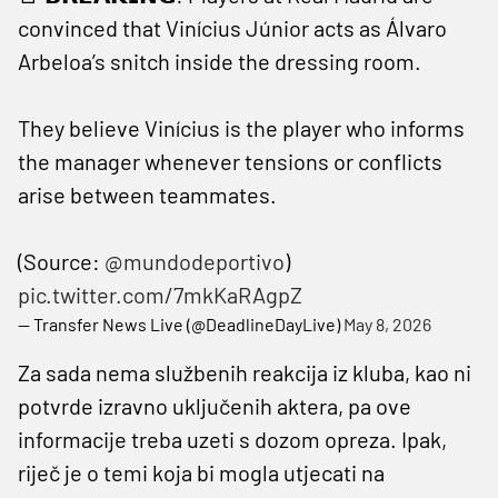
convinced that Vinícius Júnior acts as Álvaro
Arbeloa’s snitch inside the dressing room.
They believe Vinícius is the player who informs
the manager whenever tensions or conflicts
arise between teammates.
(Source:
@mundodeportivo
)
pic.twitter.com/7mkKaRAgpZ
— Transfer News Live (@DeadlineDayLive)
May 8, 2026
Za sada nema službenih reakcija iz kluba, kao ni
potvrde izravno uključenih aktera, pa ove
informacije treba uzeti s dozom opreza. Ipak,
riječ je o temi koja bi mogla utjecati na