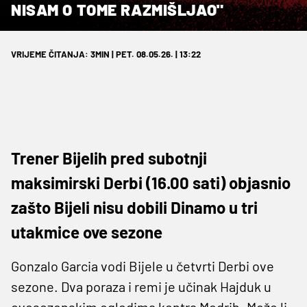
NISAM O TOME RAZMIŠLJAO"
VRIJEME ČITANJA: 3MIN | PET. 08.05.26. | 13:22
Trener Bijelih pred subotnji
maksimirski Derbi (16.00 sati) objasnio
zašto Bijeli nisu dobili Dinamo u tri
utakmice ove sezone
Gonzalo Garcia vodi Bijele u četvrti Derbi ove
sezone. Dva poraza i remi je učinak Hajduk u
ovosezonskim ogledima kontra Modrih. Može li