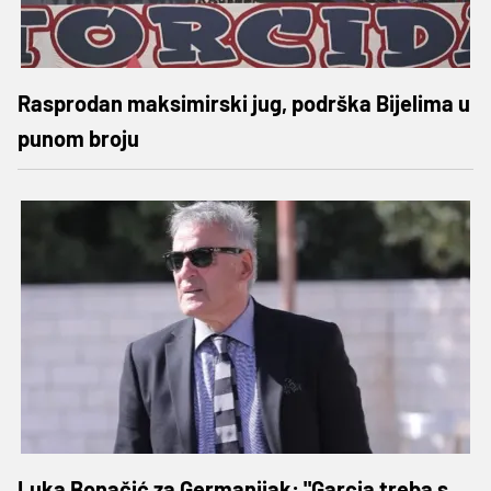
Rasprodan maksimirski jug, podrška Bijelima u
punom broju
Luka Bonačić za Germanijak: "Garcia treba s