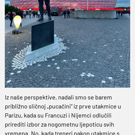
Iz naše perspektive, nadali smo se barem
približno sličnoj „pucačini“ iz prve utakmice u
Parizu, kada su Francuzi i Nijemci odlučili
prirediti izbor za nogometnu ljepoticu svih
vremena. No, kada treneri nakon utakmice s