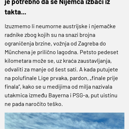
je potrebno da se Nijemca izbaci iz
takta...
Izuzmemo li neumorne austrijske i njemačke
radnike zbog kojih su na snazi brojna
ograničenja brzine, vožnja od Zagreba do
Münchena je prilično lagodna. Petsto pedeset
kilometara može se, uz kraća zaustavljanja,
odvaliti za manje od šest sati. A kada putujete
na polufinale Lige prvaka, pardon, „finale prije
finala“, kako se u medijima od milja nazivala
utakmica između Bayerna i PSG-a, put uistinu
ne pada naročito teško.