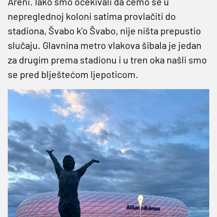
Areni. Iako smo očekivali da ćemo se u
nepreglednoj koloni satima provlačiti do
stadiona, Švabo k'o Švabo, nije ništa prepustio
slučaju. Glavnina metro vlakova šibala je jedan
za drugim prema stadionu i u tren oka našli smo
se pred blještećom ljepoticom.