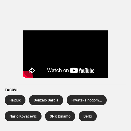
TAGOVI
Hajduk
Gonzalo Garcia
Hrvatska nogometna liga
Mario Kovačević
GNK Dinamo
Derbi