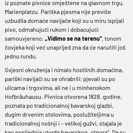
iz poznate pivnice smještene na glavnom trgu,
Marienplatzu. Pariška pjesma nije previše
uzbudila domaće navijače koji su u miru ispijali
pivo, odmahujući rukom i dobacujući
samouvjereno:
„Vidimo se na terenu“
, tonom
čovjeka koji već unaprijed zna da će naručiti još
jednu rundu.
Svjesni okruženja i nimalo hostilnih domaćina,
pariški navijači su se ohrabrili; pjevali su po
ulicama i trgovima, ali ne i u minhenskom
Hofbräuhausu. Pivnica otvorena 1828. godine,
poznata po tradicionalnoj bavarskoj glazbi,
dugim drvenim stolovima, poslužiteljima u
tradicionalnoj nošnji i – velikoj gužvi, stajala je
kao posljednja utvrda bavarskog „otpora“. Da su