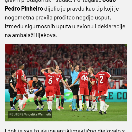
Pedro Pinheiro
dijelio je pravdu kao tip koji je
nogometna pravila pročitao negdje usput,
između sigurnosnih uputa u avionu i deklaracije
na ambalaži lijekova.
REUTERS/Angelika Warmuth
I dok je sve to skupa antiklimaktično djelovalo s