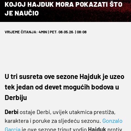
KOJOJ HAJDUK MORA POKAZATI ŠTO
JE NAUČIO
VRIJEME ČITANJA: 4MIN | PET. 08.05.26. | 08:08
U tri susreta ove sezone Hajduk je uzeo
tek jedan od devet mogućih bodova u
Derbiju
Derbi
ostaje Derbi, uvijek utakmica prestiža,
karaktera i poruke za sljedeću sezonu.
Gonzalo
Garcia
je ove sezone triput vodio
Hajduk
protiv