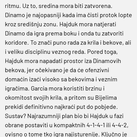
ritmu. Uz to, sredina mora biti zatvorena.
Dinamo je najopasniji kada ima čisti protok lopte
kroz središnju zonu. Hajduk mora natjerati
Dinamo da igra prema boku i onda tu zatvoriti
koridore. To znači puno rada za krila i bekove, ali
i veliku disciplinu veznog reda. Pored toga,
Hajduk mora napadati prostor iza Dinamovih
bekova, jer očekivano je da će ofenzivni
domaćin izaći visoko sa bekovima i veznim
igračima. Garcia mora koristiti brzinu i
okomitost svojih krila, a pritom su Bijelima
prekidi definitivno najkraći put do pobjede.
Sustav? Najrazumniji plan bio bi Hajduk u fazi
obrane postaviti u kompaktnih 4-1-4-1 ili 4-4-2,
ovisno o tome tko igra najisturenije. Ključno je