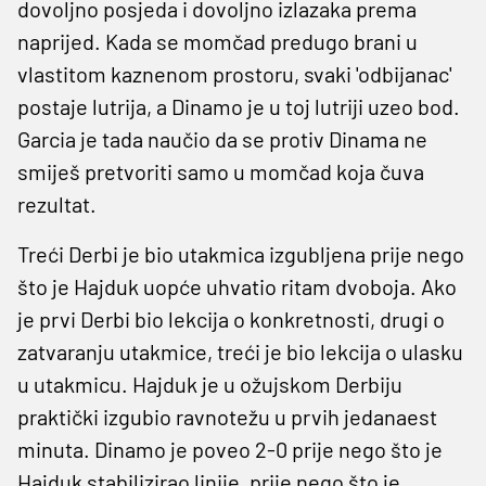
dovoljno posjeda i dovoljno izlazaka prema
naprijed. Kada se momčad predugo brani u
vlastitom kaznenom prostoru, svaki 'odbijanac'
postaje lutrija, a Dinamo je u toj lutriji uzeo bod.
Garcia je tada naučio da se protiv Dinama ne
smiješ pretvoriti samo u momčad koja čuva
rezultat.
Treći Derbi je bio utakmica izgubljena prije nego
što je Hajduk uopće uhvatio ritam dvoboja. Ako
je prvi Derbi bio lekcija o konkretnosti, drugi o
zatvaranju utakmice, treći je bio lekcija o ulasku
u utakmicu. Hajduk je u ožujskom Derbiju
praktički izgubio ravnotežu u prvih jedanaest
minuta. Dinamo je poveo 2-0 prije nego što je
Hajduk stabilizirao linije, prije nego što je