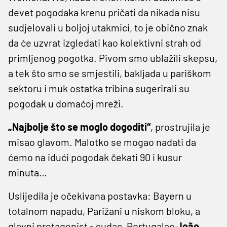
devet pogodaka krenu pričati da nikada nisu
sudjelovali u boljoj utakmici, to je obično znak
da će uzvrat izgledati kao kolektivni strah od
primljenog pogotka. Pivom smo ublažili skepsu,
a tek što smo se smjestili, bakljada u pariškom
sektoru i muk ostatka tribina sugerirali su
pogodak u domaćoj mreži.
„Najbolje što se moglo dogoditi“
, prostrujila je
misao glavom. Malotko se mogao nadati da
ćemo na idući pogodak čekati 90 i kusur
minuta…
Uslijedila je očekivana postavka: Bayern u
totalnom napadu, Parižani u niskom bloku, a
glavni protagonist - sudac. Portugalac
João