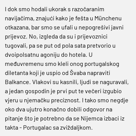
I dok smo hodali ukorak s razočaranim
navijačima, znajući kako je fešta u Münchenu
otkazana, bar smo se ufali u nepogrešivi javni
prijevoz. No, izgleda da su i prijevoznici
tugovali, pa se put od pola sata pretvorio u
dvoipolsatnu agoniju do hotela. U
međuvremenu smo kleli onog portugalskog
diletanta koji je uspio od Švaba napraviti
Balkance. Vlakovi su kasnili, ljudi se naguravali,
a jedan gospodin je prvi put te večeri izgubio
vjeru u njemačku preciznost. I tako smo negdje
oko dva ujutro konačno dobili odgovor na
pitanje što je potrebno da se Nijemca izbaci iz
takta - Portugalac sa zviždaljkom.