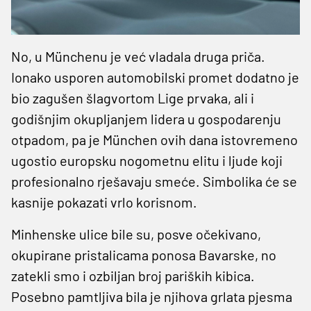
No, u Münchenu je već vladala druga priča.
Ionako usporen automobilski promet dodatno je
bio zagušen šlagvortom Lige prvaka, ali i
godišnjim okupljanjem lidera u gospodarenju
otpadom, pa je München ovih dana istovremeno
ugostio europsku nogometnu elitu i ljude koji
profesionalno rješavaju smeće. Simbolika će se
kasnije pokazati vrlo korisnom.
Minhenske ulice bile su, posve očekivano,
okupirane pristalicama ponosa Bavarske, no
zatekli smo i ozbiljan broj pariških kibica.
Posebno pamtljiva bila je njihova grlata pjesma