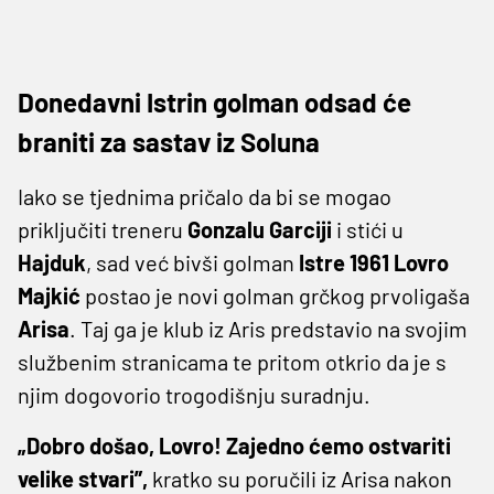
Donedavni Istrin golman odsad će
braniti za sastav iz Soluna
Iako se tjednima pričalo da bi se mogao
priključiti treneru
Gonzalu
Garciji
i stići u
Hajduk
, sad već bivši golman
Istre 1961 Lovro
Majkić
postao je novi golman grčkog prvoligaša
Arisa
. Taj ga je klub iz Aris predstavio na svojim
službenim stranicama te pritom otkrio da je s
njim dogovorio trogodišnju suradnju.
„Dobro došao, Lovro! Zajedno ćemo ostvariti
velike stvari”,
kratko su poručili iz Arisa nakon