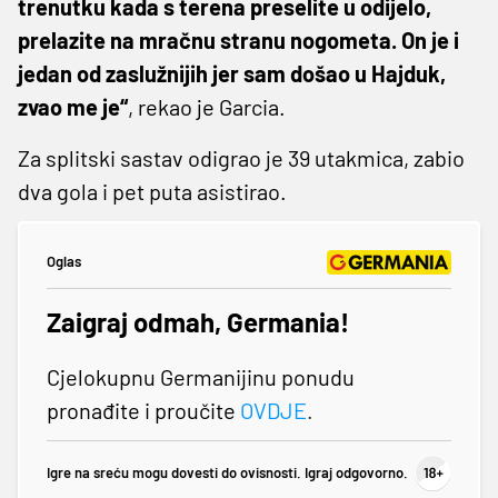
trenutku kada s terena preselite u odijelo,
prelazite na mračnu stranu nogometa. On je i
jedan od zaslužnijih jer sam došao u Hajduk,
zvao me je“
, rekao je Garcia.
Za splitski sastav odigrao je 39 utakmica, zabio
dva gola i pet puta asistirao.
Oglas
Zaigraj odmah, Germania!
Cjelokupnu Germanijinu ponudu
pronađite i proučite
OVDJE
.
Igre na sreću mogu dovesti do ovisnosti. Igraj odgovorno.