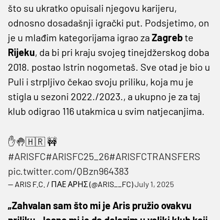
što su ukratko opuisali njegovu karijeru,
odnosno dosadašnji igrački put. Podsjetimo, on
je u mlađim kategorijama igrao za
Zagreb
te
Rijeku
, da bi pri kraju svojeg tinejdžerskog doba
2018. postao Istrin nogometaš. Sve otad je bio u
Puli i strpljivo čekao svoju priliku, koja mu je
stigla u sezoni 2022./2023., a ukupno je za taj
klub odigrao 116 utakmica u svim natjecanjima.
✋🤚🇭🇷 🚧
#ARISFC
#ARISFC25_26
#ARISFCTRANSFERS
pic.twitter.com/QBzn964383
— ARIS F.C. / ΠΑΕ ΑΡΗΣ (@ARIS__FC)
July 1, 2025
„Zahvalan sam što mi je Aris pružio ovakvu
priliku. Jasno mi je da dolazim u veliki klub koji