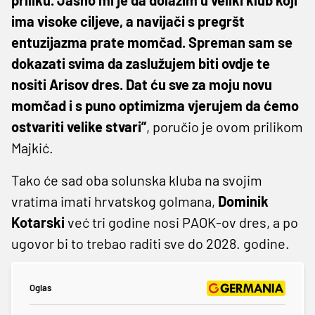
ima visoke ciljeve, a navijači s pregršt
entuzijazma prate momčad. Spreman sam se
dokazati svima da zaslužujem biti ovdje te
nositi Arisov dres. Dat ću sve za moju novu
momčad i s puno optimizma vjerujem da ćemo
ostvariti velike stvari”
, poručio je ovom prilikom
Majkić.
Tako će sad oba solunska kluba na svojim
vratima imati hrvatskog golmana,
Dominik
Kotarski
već tri godine nosi PAOK-ov dres, a po
ugovor bi to trebao raditi sve do 2028. godine.
Oglas