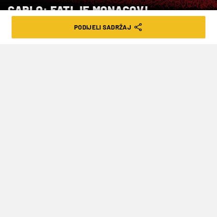
CARLO: FATI JE MONACOV!
PODIJELI SADRŽAJ
VRIJEME ČITANJA: 2MIN | UTO. 01.07.25. | 17:42
Posudba je dogovorena do kraja sezone
Španjolski nogometni prvak Barcelona
produžila je u utorak ugovor 22-godišnjem
napadaču Ansu Fatiju pa ga poslala na
jednogodišnju posudbu u Monaco.
"Barcelona i igrač prve momčadi Ansu Fati