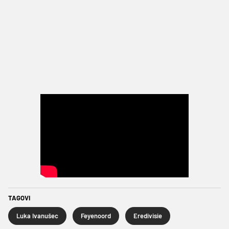
TAGOVI
Luka Ivanušec
Feyenoord
Eredivisie