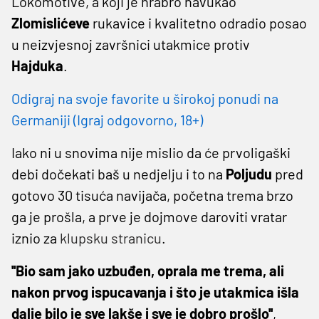
Lokomotive, a koji je hrabro navukao
Zlomislićeve
rukavice i kvalitetno odradio posao
u neizvjesnoj završnici utakmice protiv
Hajduka
.
Odigraj na svoje favorite u širokoj ponudi na
Germaniji (Igraj odgovorno, 18+)
Iako ni u snovima nije mislio da će prvoligaški
debi dočekati baš u nedjelju i to na
Poljudu
pred
gotovo 30 tisuća navijača, početna trema brzo
ga je prošla, a prve je dojmove daroviti vratar
iznio za
klupsku stranicu
.
''Bio sam jako uzbuđen, oprala me trema, ali
nakon prvog ispucavanja i što je utakmica išla
dalje bilo je sve lakše i sve je dobro prošlo''
,