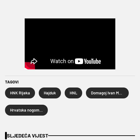
TAGOVI
HNK Rijeka
Hajduk
HNL
Domagoj Ivan Marić
Hrvatska nogometna liga
SLJEDEĆA VIJEST