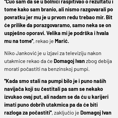
''Čuo sam da se u bolnici raspitivao o rezultatu i
tome kako sam branio, ali nismo razgovarali po
povratku jer mu je u prvom redu trebao mir. Bit
će prilike da porazgovaramo, samo neka se on
uspješno oporavi. Velika mi je podrška i hvala
mu na tome''
, rekao je
Marić.
Niko Janković je u izjavi za televiziju nakon
utakmice rekao da će
Domagoj Ivan
zbog debija
morati počastiti na benzinskoj pumpi.
''Kada smo stali na pumpi bilo je i puno naših
navijača koji su čestitali pa sam se nekako
izvukao ovaj put, ali nadam se da ću u karijeri
imati puno dobrih utakmica pa da će biti
razloga za počastiti''
, zaključio je
Domagoj Ivan