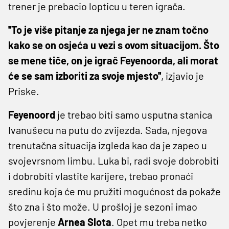
trener je prebacio lopticu u teren igrača.
''To je više pitanje za njega jer ne znam točno
kako se on osjeća u vezi s ovom situacijom. Što
se mene tiče, on je igrač Feyenoorda, ali morat
će se sam izboriti za svoje mjesto''
, izjavio je
Priske.
Feyenoord
je trebao biti samo usputna stanica
Ivanušecu na putu do zvijezda. Sada, njegova
trenutačna situacija izgleda kao da je zapeo u
svojevrsnom limbu. Luka bi, radi svoje dobrobiti
i dobrobiti vlastite karijere, trebao pronaći
sredinu koja će mu pružiti mogućnost da pokaže
što zna i što može. U prošloj je sezoni imao
povjerenje
Arnea Slota
. Opet mu treba netko