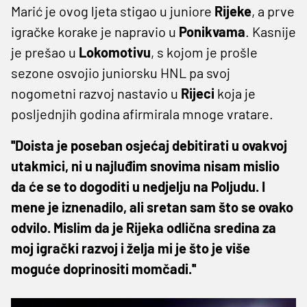
Marić je ovog ljeta stigao u juniore
Rijeke
, a prve
igračke korake je napravio u
Ponikvama
. Kasnije
je prešao u
Lokomotivu
, s kojom je prošle
sezone osvojio juniorsku HNL pa svoj
nogometni razvoj nastavio u
Rijeci
koja je
posljednjih godina afirmirala mnoge vratare.
''Doista je poseban osjećaj debitirati u ovakvoj
utakmici, ni u najluđim snovima nisam mislio
da će se to dogoditi u nedjelju na Poljudu. I
mene je iznenadilo, ali sretan sam što se ovako
odvilo. Mislim da je Rijeka odlična sredina za
moj igrački razvoj i želja mi je što je više
moguće doprinositi momčadi.''