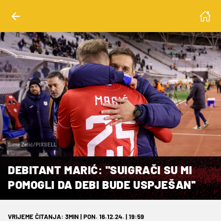
Šime Zelić/PIXSELL
DEBITANT MARIĆ: ''SUIGRAČI SU MI
POMOGLI DA DEBI BUDE USPJEŠAN''
VRIJEME ČITANJA: 3MIN | PON. 16.12.24. | 19:59