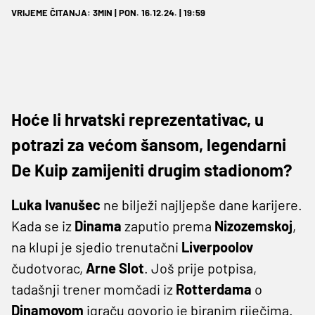
VRIJEME ČITANJA: 3MIN | PON. 16.12.24. | 19:59
Hoće li hrvatski reprezentativac, u
potrazi za većom šansom, legendarni
De Kuip zamijeniti drugim stadionom?
Luka Ivanušec
ne bilježi najljepše dane karijere.
Kada se iz
Dinama
zaputio prema
Nizozemskoj
,
na klupi je sjedio trenutačni
Liverpoolov
čudotvorac,
Arne Slot
. Još prije potpisa,
tadašnji trener momčadi iz
Rotterdama
o
Dinamovom
igraču govorio je biranim riječima.