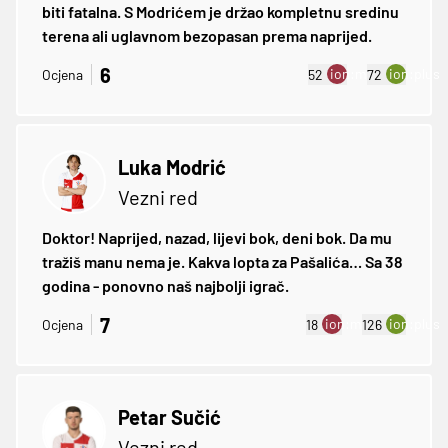
biti fatalna. S Modrićem je držao kompletnu sredinu
terena ali uglavnom bezopasan prema naprijed.
6
ion:minus
ion:plus
Ocjena
52
72
Luka Modrić
Vezni red
Doktor! Naprijed, nazad, lijevi bok, deni bok. Da mu
tražiš manu nema je. Kakva lopta za Pašalića… Sa 38
godina - ponovno naš najbolji igrač.
7
ion:minus
ion:plus
Ocjena
18
126
Petar Sučić
Vezni red