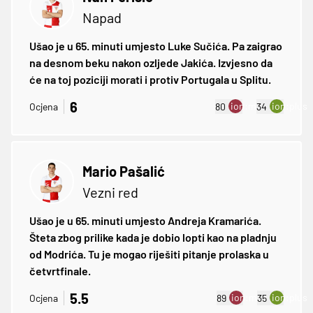
Napad
Ušao je u 65. minuti umjesto Luke Sučića. Pa zaigrao
na desnom beku nakon ozljede Jakića. Izvjesno da
će na toj poziciji morati i protiv Portugala u Splitu.
6
ion:minus
ion:plus
Ocjena
80
34
Mario Pašalić
Vezni red
Ušao je u 65. minuti umjesto Andreja Kramarića.
Šteta zbog prilike kada je dobio lopti kao na pladnju
od Modrića. Tu je mogao riješiti pitanje prolaska u
četvrtfinale.
5.5
ion:minus
ion:plus
Ocjena
89
35