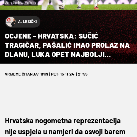
Jane Barlow/Pa Wire
A. LESIČKI
OCJENE - HRVATSKA: SUČIĆ
TRAGIČAR, PAŠALIĆ IMAO PROLAZ NA
DLANU, LUKA OPET NAJBOLJI…
VRIJEME ČITANJA: 1MIN | PET. 15.11.24. | 21:55
Hrvatska nogometna reprezentacija
nije uspjela u namjeri da osvoji barem