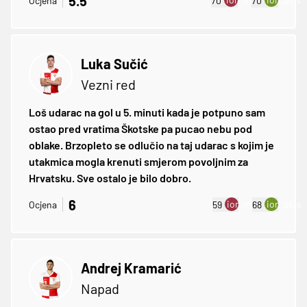
5.5
Ocjena
70
70
Luka Sučić
Vezni red
Loš udarac na gol u 5. minuti kada je potpuno sam
ostao pred vratima Škotske pa pucao nebu pod
oblake. Brzopleto se odlučio na taj udarac s kojim je
utakmica mogla krenuti smjerom povoljnim za
Hrvatsku. Sve ostalo je bilo dobro.
6
ion:minus
ion:plus
Ocjena
59
68
Andrej Kramarić
Napad