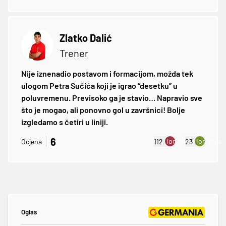
Zlatko Dalić
Trener
Nije iznenadio postavom i formacijom, možda tek
ulogom Petra Sučića koji je igrao “desetku” u
poluvremenu. Previsoko ga je stavio… Napravio sve
što je mogao, ali ponovno gol u završnici! Bolje
izgledamo s četiri u liniji.
6
ion:minus
ion:plus
Ocjena
112
23
Oglas