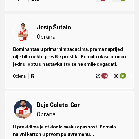
Josip Šutalo
Obrana
Dominantan u primarnim zadacima, prema naprijed
nije bilo nešto previše prekida. Pomalo olako prodao
jednu loptu u nastavku što se ne smije događati.
6
ion:minus
ion:plus
Ocjena
29
90
Duje Ćaleta-Car
Obrana
U prekidima je otklonio svaku opasnost. Pomalo
naivni karton u prvom poluvremenu…