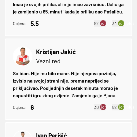
Imao je svojih prilika, ali nije imao završnicu. Dalić ga
je zamijenio u 65. minuti kada je priliku dao Pašaliću.
5.5
ion:minus
ion:plus
Ocjena
92
34
Kristijan Jakić
Vezni red
Solidan. Nije mu bilo mane. Nije njegova pozicija,
izvisio na svojoj strani nije, prema naprijed se
priključivao. Posljednjih desetak minuta morao je
napustiti igru zbog ozljede. Zamjenio ga je Pjaca.
6
ion:minus
ion:plus
Ocjena
30
82
Ivan Perišić