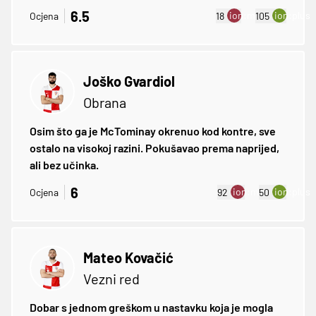
6.5
ion:minus
ion:plus
Ocjena
18
105
Joško Gvardiol
Obrana
Osim što ga je McTominay okrenuo kod kontre, sve
ostalo na visokoj razini. Pokušavao prema naprijed,
ali bez učinka.
6
ion:minus
ion:plus
Ocjena
92
50
Mateo Kovačić
Vezni red
Dobar s jednom greškom u nastavku koja je mogla