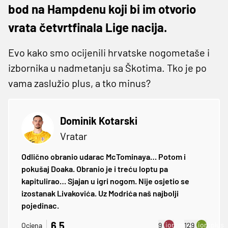
bod na Hampdenu koji bi im otvorio
vrata četvrtfinala Lige nacija.
Evo kako smo ocijenili hrvatske nogometaše i
izbornika u nadmetanju sa Škotima. Tko je po
vama zaslužio plus, a tko minus?
Dominik Kotarski
Vratar
Odlično obranio udarac McTominaya… Potom i
pokušaj Doaka. Obranio je i treću loptu pa
kapitulirao… Sjajan u igri nogom. Nije osjetio se
izostanak Livakovića. Uz Modrića naš najbolji
pojedinac.
6.5
ion:minus
ion:plus
Ocjena
9
129