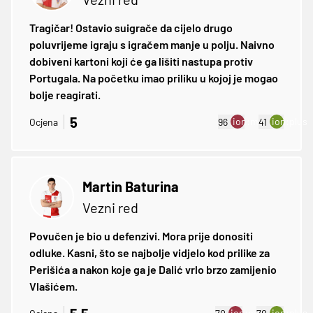
Tragičar! Ostavio suigrače da cijelo drugo
poluvrijeme igraju s igračem manje u polju. Naivno
dobiveni kartoni koji će ga lišiti nastupa protiv
Portugala. Na početku imao priliku u kojoj je mogao
bolje reagirati.
5
ion:minus
ion:plus
Ocjena
96
41
Martin Baturina
Vezni red
Povučen je bio u defenzivi. Mora prije donositi
odluke. Kasni, što se najbolje vidjelo kod prilike za
Perišića a nakon koje ga je Dalić vrlo brzo zamijenio
Vlašićem.
ion:minus
ion:plus