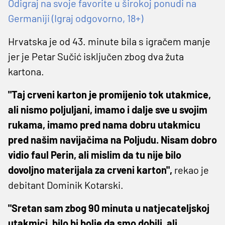
Odigraj na svoje favorite u širokoj ponudi na
Germaniji (Igraj odgovorno, 18+)
Hrvatska je od 43. minute bila s igračem manje
jer je Petar Sučić isključen zbog dva žuta
kartona.
"Taj crveni karton je promijenio tok utakmice,
ali nismo poljuljani, imamo i dalje sve u svojim
rukama, imamo pred nama dobru utakmicu
pred našim navijačima na Poljudu. Nisam dobro
vidio faul Perin, ali mislim da tu nije bilo
dovoljno materijala za crveni karton",
rekao je
debitant Dominik Kotarski.
"Sretan sam zbog 90 minuta u natjecateljskoj
utakmici, bilo bi bolje da smo dobili, ali