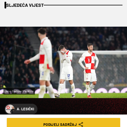
SLJEDEĆA VIJEST
Jane Barlow/Pa Wire
A. LESIČKI
OCJENE - HRVATSKA: SUČIĆ
PODIJELI SADRŽAJ