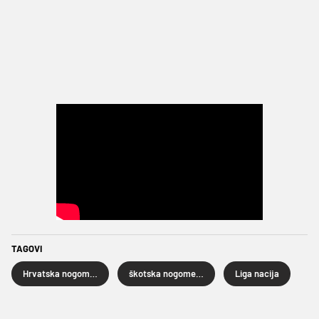
TAGOVI
Hrvatska nogometna reprezentacija
škotska nogometna reprezentacija
Liga nacija