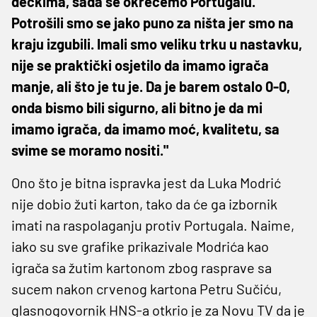
dečkima, sada se okrećemo Portugalu.
Potrošili smo se jako puno za ništa jer smo na
kraju izgubili. Imali smo veliku trku u nastavku,
nije se praktički osjetilo da imamo igrača
manje, ali što je tu je. Da je barem ostalo 0-0,
onda bismo bili sigurno, ali bitno je da mi
imamo igrača, da imamo moć, kvalitetu, sa
svime se moramo nositi."
Ono što je bitna ispravka jest da Luka Modrić
nije dobio žuti karton, tako da će ga izbornik
imati na raspolaganju protiv Portugala. Naime,
iako su sve grafike prikazivale Modrića kao
igrača sa žutim kartonom zbog rasprave sa
sucem nakon crvenog kartona Petru Sučiću,
glasnogovornik HNS-a otkrio je za Novu TV da je