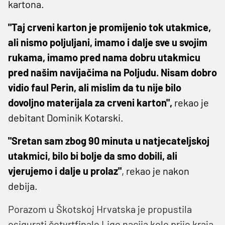
kartona.
"Taj crveni karton je promijenio tok utakmice,
ali nismo poljuljani, imamo i dalje sve u svojim
rukama, imamo pred nama dobru utakmicu
pred našim navijačima na Poljudu. Nisam dobro
vidio faul Perin, ali mislim da tu nije bilo
dovoljno materijala za crveni karton",
rekao je
debitant Dominik Kotarski.
"Sretan sam zbog 90 minuta u natjecateljskoj
utakmici, bilo bi bolje da smo dobili, ali
vjerujemo i dalje u prolaz"
, rekao je nakon
debija.
Porazom u Škotskoj Hrvatska je propustila
osigurati četvrtfinale Lige nacija kolo prije kraja,