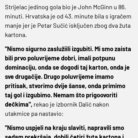
Strijelac jedinog gola bio je John McGinn u 86.
minuti. Hrvatska je od 43. minute bila s igračem
manje jer je Petar Sučić isključen zbog dva žuta
kartona.
"Nismo sigurno zaslužiili izgubiti. Mi smo zaista
bili prvo poluvrijeme dobri, imali potpunu
dominaciju, onda se dogodi taj karton, onda je
sve drugačije. Drugo poluvrijeme imamo
pritisak, stvorimo dvije šanse, onda primimo
taj gol i izgubimo. Nemam što prigoovoriti
dečkima",
rekao je izbornik Dalić nakon
utakmice pa nastavio:
"Nismo uspjeli na kraju slaviti, napravili smo
sedam prekršaja, dobili četiri žuta kartona i