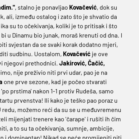
adim."
, stalno je ponavljao
Kovačević
, dok su
k, ali, između ostalog i zato što je shvatio da
a su to očekivanja, koliki je to pritisak i što
 bi u Dinamu bio junak, moraš krenuti od dna. I
ti svjestan da se svaki korak dodatno mjeri,
editi sudbinu. Uostalom,
Kovačević
je ove
i njegovi prethodnici.
Jakirović, Čačić,
imo, nije preživio niti prvi udar, pao je na
a
one prve sezone, kad je počeo stvarati
 'po prstima' nakon 1-1 protiv Rudeša, samo
artu prvenstva! Ili kako je teško pao poraz u
 U redu, možemo reći da su se u međuvremenu
i mijenjati trenere kao 'čarape' i rušiti ih čim
iti, a to su ta očekivanja, sumnje, ambicije,
n i dominantan! Nikad se neće promijeniti niti