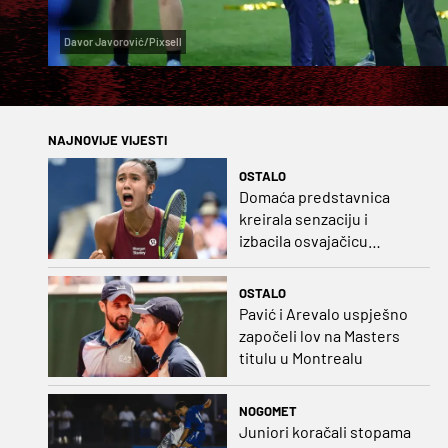
Davor Javorović/Pixsell
NAJNOVIJE VIJESTI
OSTALO
Domaća predstavnica
kreirala senzaciju i
izbacila osvajačicu
Roland Garrosa
OSTALO
Pavić i Arevalo uspješno
započeli lov na Masters
titulu u Montrealu
NOGOMET
Juniori koračali stopama