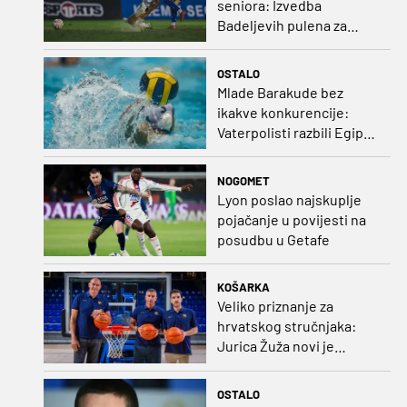
seniora: Izvedba
Badeljevih pulena za
čistu peticu protiv
Bruggea!
OSTALO
Mlade Barakude bez
ikakve konkurencije:
Vaterpolisti razbili Egipat
za polufinale SP-a!
NOGOMET
Lyon poslao najskuplje
pojačanje u povijesti na
posudbu u Getafe
KOŠARKA
Veliko priznanje za
hrvatskog stručnjaka:
Jurica Žuža novi je
pomoćni trener
Barcelone!
OSTALO