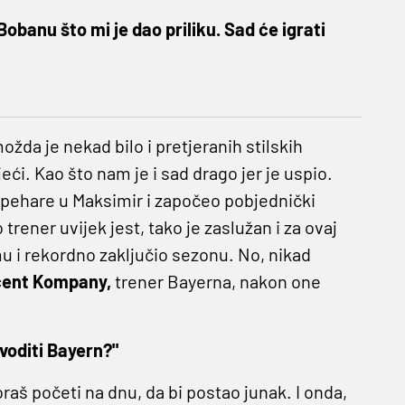
obanu što mi je dao priliku. Sad će igrati
ožda je nekad bilo i pretjeranih stilskih
eći. Kao što nam je i sad drago jer je uspio.
io pehare u Maksimir i započeo pobjednički
 trener uvijek jest, tako je zaslužan i za ovaj
u i rekordno zaključio sezonu. No, nikad
cent Kompany,
trener Bayerna, nakon one
.
 voditi Bayern?"
raš početi na dnu, da bi postao junak. I onda,