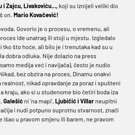
u i Zajcu, Livakoviću...,
koji su iznijeli veliki dio
aš on.
Mario Kovačević!
povoda. Govorio je o procesu, o vremenu, ali
roces ide unatrag ili stoji u mjestu. Izgledalo
tko što hoće, ali bilo je i trenutaka kad su u
bila dobra odluka. Nije dolazio na press
e samo medija već i navijača), često je nudio
. Nikad, bez obzira na proces, Dinamu onakvi
ta realnost, nikad opravdanje za poraz i spušteni
a kraju, ako si u studenome bio četiri boda iza
i,
Galešić
ni 'na mapi',
Ljubičić i Villar
neupitni
ugačija i nudi potpuno suprotnu stvarnost, znači
nije išao u pravom smjeru ili barem, ne pravom