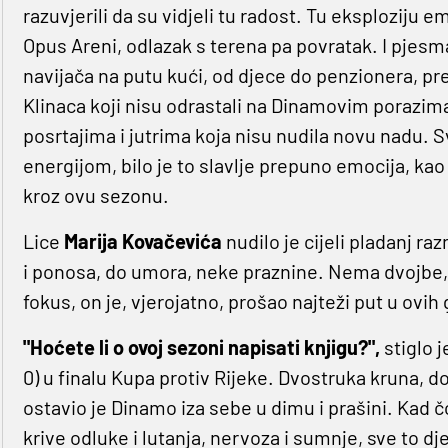
razuvjerili da su vidjeli tu radost. Tu eksploziju e
Opus Areni, odlazak s terena pa povratak. I pjesm
navijača na putu kući, od djece do penzionera, pre
Klinaca koji nisu odrastali na Dinamovim porazim
posrtajima i jutrima koja nisu nudila novu nadu. S
energijom, bilo je to slavlje prepuno emocija, kao 
kroz ovu sezonu.
Lice
Marija Kovačevića
nudilo je cijeli pladanj ra
i ponosa, do umora, neke praznine. Nema dvojbe, na
fokus, on je, vjerojatno, prošao najteži put u ovih
"Hoćete li o ovoj sezoni napisati knjigu?",
stiglo 
0) u finalu Kupa protiv Rijeke. Dvostruka kruna, d
ostavio je Dinamo iza sebe u dimu i prašini. Kad č
krive odluke i lutanja, nervoza i sumnje, sve to dje