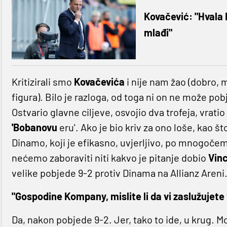
Kovačević: "Hvala B
mlađi"
Kritizirali smo
Kovačevića
i nije nam žao (dobro, m
figura). Bilo je razloga, od toga ni on ne može pobj
Ostvario glavne ciljeve, osvojio dva trofeja, vrat
'Bobanovu
eru'. Ako je bio kriv za ono loše, kao što
Dinamo, koji je efikasno, uvjerljivo, po mnogočem
nećemo zaboraviti niti kakvo je pitanje dobio
Vin
velike pobjede 9-2 protiv Dinama na Allianz Areni
"Gospodine Kompany, mislite li da vi zaslužujete
Da, nakon pobjede 9-2. Jer, tako to ide, u krug. Mo