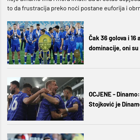
to da frustracija preko noći postane euforija i obr
Čak 36 golova i 16 
dominacije, oni su
OCJENE - Dinamo: '
Stojković je Dina