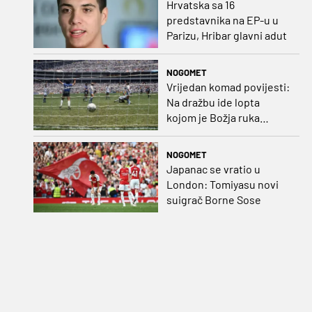
Hrvatska sa 16
predstavnika na EP-u u
Parizu, Hribar glavni adut
NOGOMET
Vrijedan komad povijesti:
Na dražbu ide lopta
kojom je Božja ruka
postigla gol
NOGOMET
Japanac se vratio u
London: Tomiyasu novi
suigrač Borne Sose