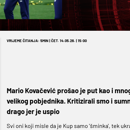
VRIJEME ČITANJA: 5MIN | ČET. 14.05.26. | 15:00
Mario Kovačević prošao je put kao i mnogi
velikog pobjednika. Kritizirali smo i sumn
drago jer je uspio
Svi oni koji misle da je Kup samo 'šminka', tek ukr