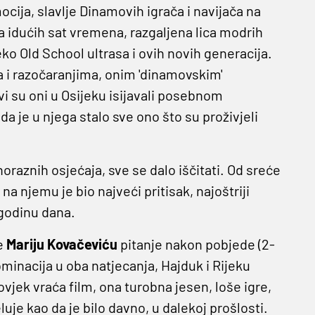
mocija, slavlje Dinamovih igrača i navijača na
a idućih sat vremena, razgaljena lica modrih
ko Old School ultrasa i ovih novih generacija.
a i razočaranjima, onim 'dinamovskim'
vi su oni u Osijeku isijavali posebnom
da je u njega stalo sve ono što su proživjeli
znoraznih osjećaja, sve se dalo iščitati. Od sreće
 njemu je bio najveći pritisak, najoštriji
 godinu dana.
je
Mariju Kovačeviću
pitanje nakon pobjede (2-
ominacija u oba natjecanja, Hajduk i Rijeku
ovjek vraća film, ona turobna jesen, loše igre,
luje kao da je bilo davno, u dalekoj prošlosti.