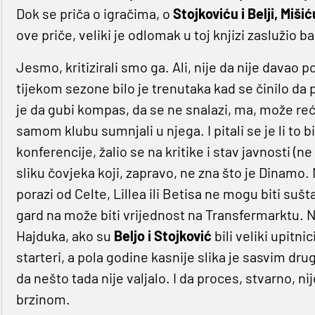
Dok se priča o igračima, o
Stojkoviću i Belji, Mišić
ove priče, veliki je odlomak u toj knjizi zaslužio b
Jesmo, kritizirali smo ga. Ali, nije da nije davao 
tijekom sezone bilo je trenutaka kad se činilo da p
je da gubi kompas, da se ne snalazi, ma, može reći 
samom klubu sumnjali u njega. I pitali se je li to 
konferencije, žalio se na kritike i stav javnosti (n
sliku čovjeka koji, zapravo, ne zna što je Dinamo
porazi od Celte, Lillea ili Betisa ne mogu biti suš
gard na može biti vrijednost na Transfermarktu. N
Hajduka, ako su
Beljo i Stojković
bili veliki upitnic
starteri, a pola godine kasnije slika je sasvim dr
da nešto tada nije valjalo. I da proces, stvarno, 
brzinom.