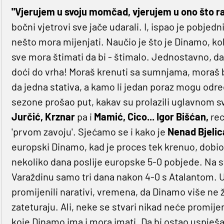
"Vjerujem u svoju momčad, vjerujem u ono što r
bočni vjetrovi sve jače udarali. I, ispao je pobjedni
nešto mora mijenjati. Naučio je što je Dinamo, kolik
sve mora štimati da bi - štimalo. Jednostavno, da
doći do vrha! Moraš krenuti sa sumnjama, moraš bi
da jedna stativa, a kamo li jedan poraz mogu odr
sezone prošao put, kakav su prolazili uglavnom sv
Jurčić, Krznar
pa i
Mamić, Cico... Igor Bišćan,
rec
'prvom zavoju'. Sjećamo se i kako je
Nenad Bjelic
europski Dinamo, kad je proces tek krenuo, dobio
nekoliko dana poslije europske 5-0 pobjede. Na st
Varaždinu samo tri dana nakon 4-0 s Atalantom.
promijenili narativi, vremena, da Dinamo više ne žel
zateturaju. Ali, neke se stvari nikad neće promijen
koje Dinamo ima i mora imati. Da bi ostao uspješa