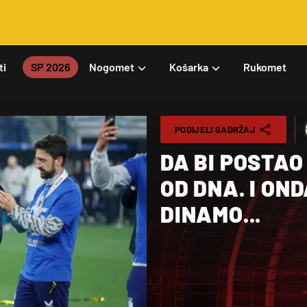
ti
SP 2026
Nogomet
Košarka
Rukomet
PODIJELI SADRŽAJ
DA BI POSTAO
OD DNA. I ON
DINAMO...