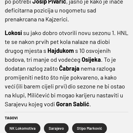
po potrebi
Josip
Pivarić
, jasno je kako je inače
deficitarna pozicija u nogometu sad
prenakrcana na Kajzerici.
Lokosi
su jako dobro otvorili novu sezonu 1. HNL
te se nakon prvih pet kola nalaze na diobi
drugog mjesta s
Hajdukom
s 10 osvojenih
bodova, tri manje od vodećeg
Osijeka
. To je
dodatan razlog zašto
Čabraja
nema razloga
promijeniti nešto što nije pokvareno, a kako
veći (ili barem cijeli prvi) dio sezone ne bi ostao
na klupi, Miličević bi mogao karijeru nastaviti u
Sarajevu kojeg vodi
Goran
Sablić
.
TAGOVI
NK Lokomotiva
Sarajevo
Stipo Marković