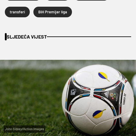
transferi
BiH Premijer liga
SLJEDEĆA VIJEST
John Sibley/Action Images