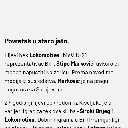
Povratak u staro jato.
Lijevi bek
Lokomotive
i bivši U-21
reprezentativac BiH,
Stipo
Marković
, uskoro bi
mogao napustiti Kajzericu. Prema navodima
medija iz susjedstva,
Marković
je na pragu
dogovora sa Sarajevom.
27-godišnji lijevi bek rodom iz Kiseljaka je u
karijeri igrao za tek dva kluba –
Široki
Brijeg
i
Lokomotivu
. Dobrim igrama u BiH Premijer ligi
na njegovu je adresu stigao poziv
Lokosa
kojeg