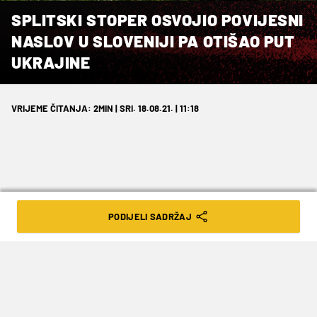
SPLITSKI STOPER OSVOJIO POVIJESNI
NASLOV U SLOVENIJI PA OTIŠAO PUT
UKRAJINE
VRIJEME ČITANJA: 2MIN | SRI. 18.08.21. | 11:18
Ponikao je u poznatom Adriaticu, a
PODIJELI SADRŽAJ
igrao je za Cataniju, Šibenik,
Alessandiju…
Nakon što je prošle sezone bio standardni