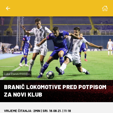
Luka Stanzl/PIXSELL
BRANIČ LOKOMOTIVE PRED POTPISOM
ZA NOVI KLUB
VRIJEME ČITANJA: 2MIN | SRI. 18.08.21. | 11:18