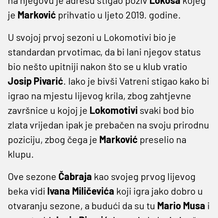
je
Marković
prihvatio u ljeto 2019. godine.
U svojoj prvoj sezoni u Lokomotivi bio je
standardan prvotimac, da bi lani njegov status
bio nešto upitniji nakon što se u klub vratio
Josip
Pivarić
. Iako je bivši Vatreni stigao kako bi
igrao na mjestu lijevog krila, zbog zahtjevne
završnice u kojoj je
Lokomotivi
svaki bod bio
zlata vrijedan ipak je prebačen na svoju prirodnu
poziciju, zbog čega je
Marković
preselio na
klupu.
Ove sezone
Čabraja
kao svojeg prvog lijevog
beka vidi
Ivana
Miličevića
koji igra jako dobro u
otvaranju sezone, a budući da su tu
Mario
Musa
i