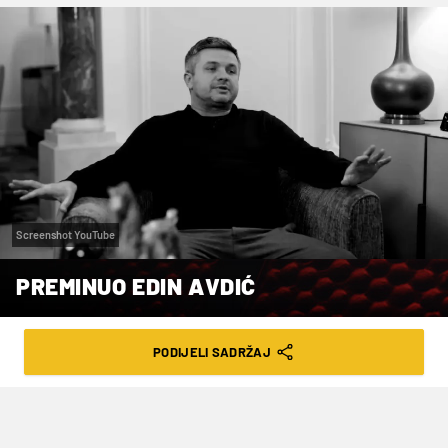
Screenshot YouTube
PREMINUO EDIN AVDIĆ
VRIJEME ČITANJA: 3MIN | PET. 05.06.26. | 08:06
PODIJELI SADRŽAJ