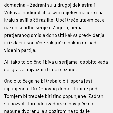
domaćina – Zadrani su u drugoj deklasirali
Vukove, nadigrali ih u svim dijelovima igre i na
kraju slavili s 35 razlike. Uoči treće utakmice, a
nakon selidbe serije u Zagreb, nema
pretjeranog smisla donositi kakva predviđanja
ili izvlačiti konačne zaključke nakon do sad
viđenih partija.
Ali tako to obično i biva u serijama, osobito kada
se igra za najvažniji trofej sezone.
Ono oko čega ne bi trebalo biti spora jest
ispunjenost Draženovog doma. Tribine pod
Tornjem bi trebale biti fino popunjene, Zadrani
su pozvali Tornado i zadarske navijače da
napune dvoranu, a s obzirom na to da je