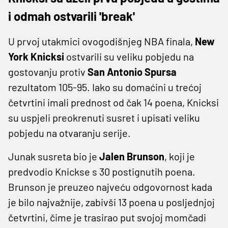
i odmah ostvarili 'break'
U prvoj utakmici ovogodišnjeg NBA finala,
New
York Knicksi
ostvarili su veliku pobjedu na
gostovanju protiv
San Antonio Spursa
rezultatom 105-95.
Iako su domaćini u trećoj
četvrtini imali prednost od čak 14 poena, Knicksi
su uspjeli preokrenuti susret i upisati veliku
pobjedu na otvaranju serije.
Junak susreta bio je
Jalen Brunson
, koji je
predvodio Knickse s 30 postignutih poena.
Brunson je preuzeo najveću odgovornost kada
je bilo najvažnije, zabivši 13 poena u posljednjoj
četvrtini, čime je trasirao put svojoj momčadi