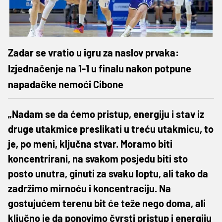
Zadar se vratio u igru za naslov prvaka:
Izjednačenje na 1-1 u finalu nakon potpune
napadačke nemoći Cibone
„Nadam se da ćemo pristup, energiju i stav iz
druge utakmice preslikati u treću utakmicu, to
je, po meni, ključna stvar. Moramo biti
koncentrirani, na svakom posjedu biti sto
posto unutra, ginuti za svaku loptu, ali tako da
zadržimo mirnoću i koncentraciju. Na
gostujućem terenu bit će teže nego doma, ali
ključno je da ponovimo čvrsti pristup i energiju