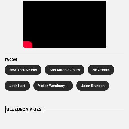
TAGOVI
New York Knicks
San Antonio Spurs
NBA finale
Josh Hart
Victor Wembanyama
Jalen Brunson
SLJEDEĆA VIJEST