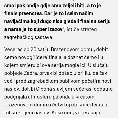
smo ipak ondje gdje smo željeli biti, a to je
finale prvenstva. Dar je to i svim našim
navijačima koji dugo nisu gledali finalnu seriju
a nama je to super izazov“,
ističe strateg
zagrebačkog sastava.
Večeras od 20 sati u Draženovom domu, dobit
ćemo novog 'lidera' finala, a doznat ćemo i u
kojem smjeru bi ova serija mogla ići. U slučaju
pobjede Zadra, prvak bi došao u priliku da čak
već i pred zagrebačkom publikom pečatira novi
naslov, dok bi Cibona slavljem večeras, dodatno
podgrijala atmosferu pa onda u krcatom
Draženovom domu u četvrtoj utakmici hvatala
toliko željeni naslov. Kako god, večerašnja