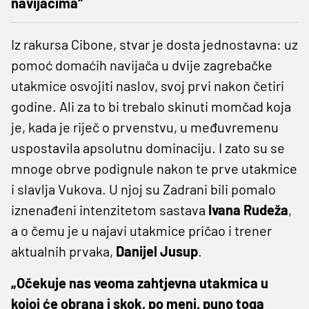
navijačima“
Iz rakursa Cibone, stvar je dosta jednostavna: uz
pomoć domaćih navijača u dvije zagrebačke
utakmice osvojiti naslov, svoj prvi nakon četiri
godine. Ali za to bi trebalo skinuti momčad koja
je, kada je riječ o prvenstvu, u međuvremenu
uspostavila apsolutnu dominaciju. I zato su se
mnoge obrve podignule nakon te prve utakmice
i slavlja Vukova. U njoj su Zadrani bili pomalo
iznenađeni intenzitetom sastava
Ivana
Rudeža
,
a o čemu je u najavi utakmice pričao i trener
aktualnih prvaka,
Danijel
Jusup
.
„Očekuje nas veoma zahtjevna utakmica u
kojoj će obrana i skok, po meni, puno toga