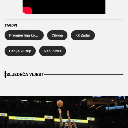
TAGOVI
Premijer liga košarkaša
Cibona
KK Zadar
Danijel Jusup
Ivan Rudež
SLJEDEĆA VIJEST