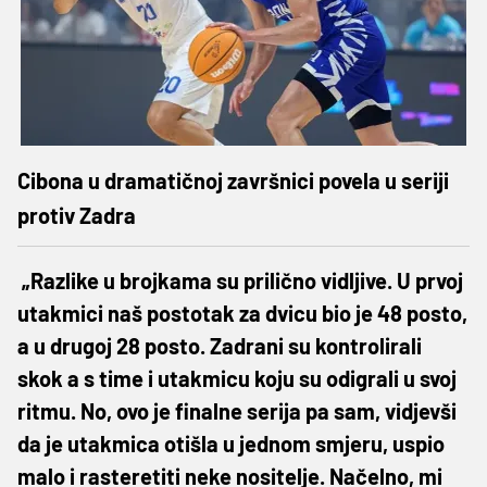
Cibona u dramatičnoj završnici povela u seriji
protiv Zadra
„Razlike u brojkama su prilično vidljive. U prvoj
utakmici naš postotak za dvicu bio je 48 posto,
a u drugoj 28 posto. Zadrani su kontrolirali
skok a s time i utakmicu koju su odigrali u svoj
ritmu. No, ovo je finalne serija pa sam, vidjevši
da je utakmica otišla u jednom smjeru, uspio
malo i rasteretiti neke nositelje. Načelno, mi