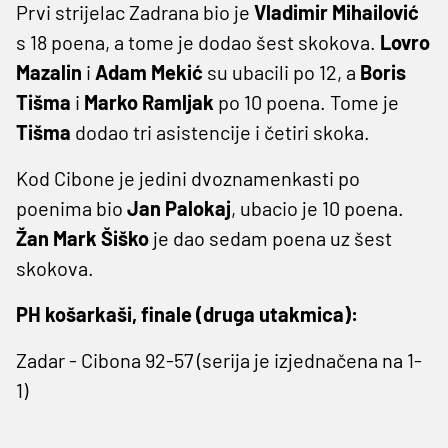
Prvi strijelac Zadrana bio je
Vladimir Mihailović
s 18 poena, a tome je dodao šest skokova.
Lovro
Mazalin
i
Adam Mekić
su ubacili po 12, a
Boris
Tišma
i
Marko Ramljak
po 10 poena. Tome je
Tišma
dodao tri asistencije i četiri skoka.
Kod Cibone je jedini dvoznamenkasti po
poenima bio
Jan Palokaj
, ubacio je 10 poena.
Žan Mark Šiško
je dao sedam poena uz šest
skokova.
PH košarkaši, finale (druga utakmica):
Zadar - Cibona 92-57 (serija je izjednačena na 1-
1)