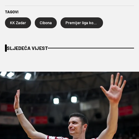
TAGOVI
KK Zadar
Cibona
Premijer liga košarkaša
SLJEDEĆA VIJEST