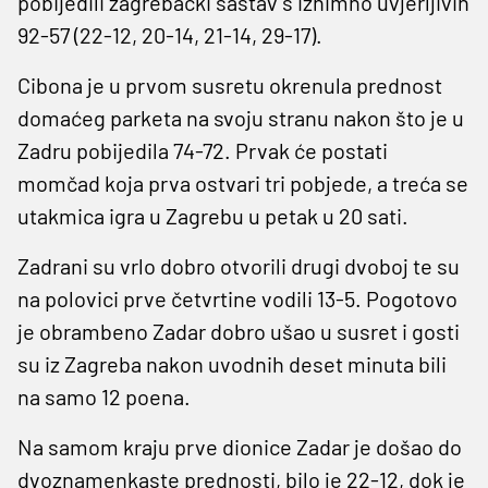
pobijedili zagrebački sastav s iznimno uvjerljivih
92-57 (22-12, 20-14, 21-14, 29-17).
Cibona je u prvom susretu okrenula prednost
domaćeg parketa na svoju stranu nakon što je u
Zadru pobijedila 74-72. Prvak će postati
momčad koja prva ostvari tri pobjede, a treća se
utakmica igra u Zagrebu u petak u 20 sati.
Zadrani su vrlo dobro otvorili drugi dvoboj te su
na polovici prve četvrtine vodili 13-5. Pogotovo
je obrambeno Zadar dobro ušao u susret i gosti
su iz Zagreba nakon uvodnih deset minuta bili
na samo 12 poena.
Na samom kraju prve dionice Zadar je došao do
dvoznamenkaste prednosti, bilo je 22-12, dok je