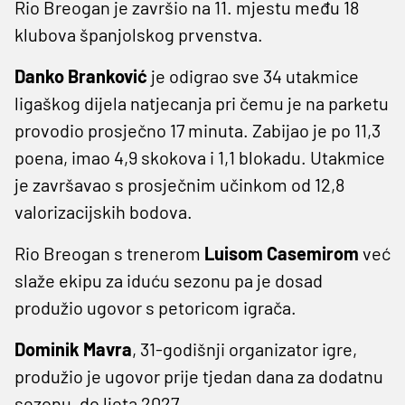
Rio Breogan je završio na 11. mjestu među 18
klubova španjolskog prvenstva.
Danko Branković
je odigrao sve 34 utakmice
ligaškog dijela natjecanja pri čemu je na parketu
provodio prosječno 17 minuta. Zabijao je po 11,3
poena, imao 4,9 skokova i 1,1 blokadu. Utakmice
je završavao s prosječnim učinkom od 12,8
valorizacijskih bodova.
Rio Breogan s trenerom
Luisom Casemirom
već
slaže ekipu za iduću sezonu pa je dosad
produžio ugovor s petoricom igrača.
Dominik Mavra
, 31-godišnji organizator igre,
produžio je ugovor prije tjedan dana za dodatnu
sezonu, do ljeta 2027.