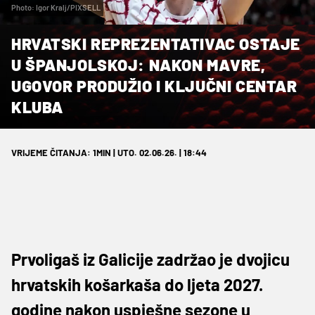
Photo: Igor Kralj/PIXSELL
HRVATSKI REPREZENTATIVAC OSTAJE
U ŠPANJOLSKOJ: NAKON MAVRE,
UGOVOR PRODUŽIO I KLJUČNI CENTAR
KLUBA
VRIJEME ČITANJA: 1MIN | UTO. 02.06.26. | 18:44
Prvoligaš iz Galicije zadržao je dvojicu
hrvatskih košarkaša do ljeta 2027.
godine nakon uspješne sezone u