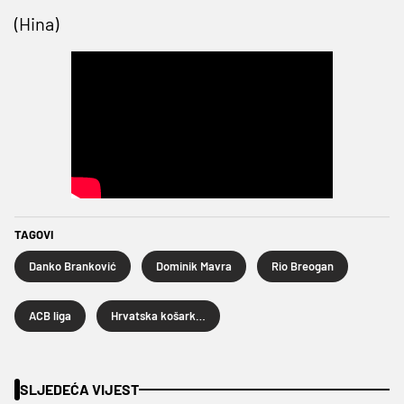
(Hina)
TAGOVI
Danko Branković
Dominik Mavra
Rio Breogan
ACB liga
Hrvatska košarkaška reprezentacija
SLJEDEĆA VIJEST