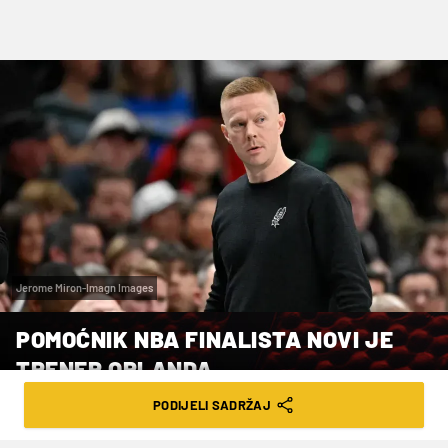
Jerome Miron-Imagn Images
POMOĆNIK NBA FINALISTA NOVI JE
TRENER ORLANDA
PODIJELI SADRŽAJ
VRIJEME ČITANJA: 1MIN | UTO. 02.06.26. | 18:44