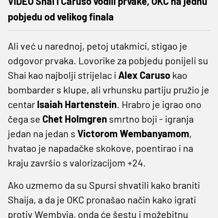
VIDEO Shai i Caruso vodili prvake, OKC na jednu
pobjedu od velikog finala
Ali već u narednoj, petoj utakmici, stigao je
odgovor prvaka. Lovorike za pobjedu ponijeli su
Shai kao najbolji strijelac i
Alex Caruso
kao
bombarder s klupe, ali vrhunsku partiju pružio je
centar
Isaiah Hartenstein
. Hrabro je igrao ono
čega se
Chet Holmgren
smrtno boji - igranja
jedan na jedan s
Victorom Wembanyamom
,
hvatao je napadačke skokove, poentirao i na
kraju završio s valorizacijom +24.
Ako uzmemo da su Spursi shvatili kako braniti
Shaija, a da je OKC pronašao način kako igrati
protiv Wembyja, onda će šestu i možebitnu