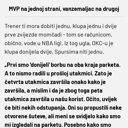
MVP na jednoj strani, vanzemaljac na drugoj
Trener ti mora dobiti jednu, klupa jednu i dvije
prve zvijezde momčadi - tom se računicom,
obično, vode u NBA ligi. Iz tog ugla, OKC-u je
klupa donijela dvije, Spursima niti jednu.
„Prvi smo 'donijeli' borbu na oba kraja parketa.
A to nismo radili u prošloj utakmici. Zato je
četvrta utakmica završila onako kako je
završila, a mislim i da je zbog toga peta
utakmica završila u našu korist. Očito, uvijek
će biti nekih odstupanja. Oni su propustili neke
otvorene šuteve, ali meni se svidjelo kako smo
mi izgledali na parketu. Posebno kako smo