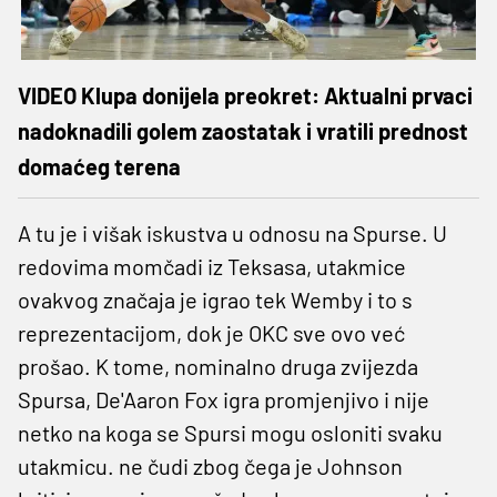
VIDEO Klupa donijela preokret: Aktualni prvaci
nadoknadili golem zaostatak i vratili prednost
domaćeg terena
A tu je i višak iskustva u odnosu na Spurse. U
redovima momčadi iz Teksasa, utakmice
ovakvog značaja je igrao tek Wemby i to s
reprezentacijom, dok je OKC sve ovo već
prošao. K tome, nominalno druga zvijezda
Spursa, De'Aaron Fox igra promjenjivo i nije
netko na koga se Spursi mogu osloniti svaku
utakmicu. ne čudi zbog čega je Johnson