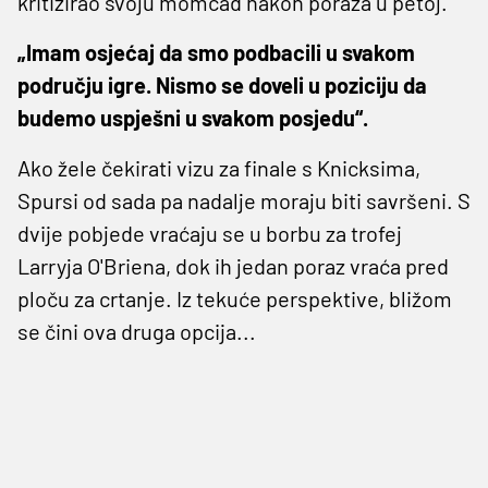
kritizirao svoju momčad nakon poraza u petoj.
„Imam osjećaj da smo podbacili u svakom
području igre. Nismo se doveli u poziciju da
budemo uspješni u svakom posjedu“.
Ako žele čekirati vizu za finale s Knicksima,
Spursi od sada pa nadalje moraju biti savršeni. S
dvije pobjede vraćaju se u borbu za trofej
Larryja O'Briena, dok ih jedan poraz vraća pred
ploču za crtanje. Iz tekuće perspektive, bližom
se čini ova druga opcija...