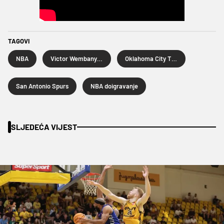
TAGOVI
NBA
Victor Wembanyama
Oklahoma City Thunder
San Antonio Spurs
NBA doigravanje
SLJEDEĆA VIJEST