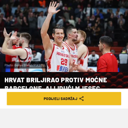
Photo: Goran Stanzl/PIXSELL
HRVAT BRILJIRAO PROTIV MOĆNE
BARCELONE, ALI IDUĆI MJESEC
NAPUŠTA KLUB
PODIJELI SADRŽAJ
VRIJEME ČITANJA: 3MIN | ČET. 28.05.26. | 08:05