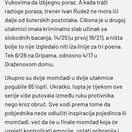
Vukovima da izbjegnu poraz. A kada traži
razloge poraza, trener Ivan Rudež ne mora ići
dalje od šuterskih postotaka. Cibona je u drugoj
utakmici imala kriminalno slab učinak sa
slobodnih bacanja, 14/25 (u prvoj 16/21), a ništa
bolje to nije izgledalo niti iza linije za tri poena.
Tek 6/26 na Gripama, odnosno 4/17 u
Draženovom domu.
Ukupno su dvije momčadi u dvije utakmice
pogubile 65 lopti. Ukratko, lopta je tijekom ove
serije više putovala između ruku protivnika
nego kroz obruč. Sve vodi prema tome da
pobjednika neće odlučiti inspiracija pojedinca ili
momčadi, već da će u finale momčad koja će
uspjeti kontrolirati emocije, ostati pribranija i