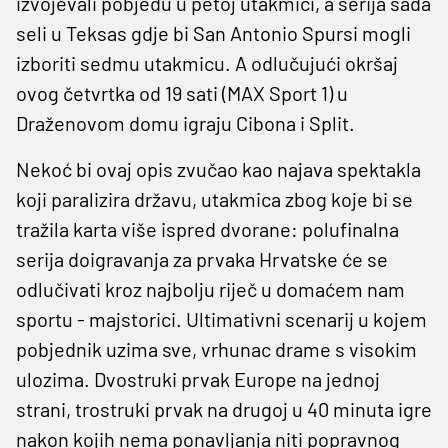
izvojevali pobjedu u petoj utakmici, a serija sada
seli u Teksas gdje bi San Antonio Spursi mogli
izboriti sedmu utakmicu. A odlučujući okršaj
ovog četvrtka od 19 sati (MAX Sport 1) u
Draženovom domu igraju Cibona i Split.
Nekoć bi ovaj opis zvučao kao najava spektakla
koji paralizira državu, utakmica zbog koje bi se
tražila karta više ispred dvorane: polufinalna
serija doigravanja za prvaka Hrvatske će se
odlučivati kroz najbolju riječ u domaćem nam
sportu - majstorici. Ultimativni scenarij u kojem
pobjednik uzima sve, vrhunac drame s visokim
ulozima. Dvostruki prvak Europe na jednoj
strani, trostruki prvak na drugoj u 40 minuta igre
nakon kojih nema ponavljanja niti popravnog