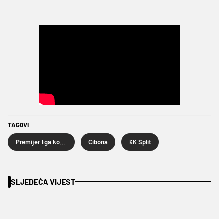
TAGOVI
Premijer liga košarkaša
Cibona
KK Split
SLJEDEĆA VIJEST