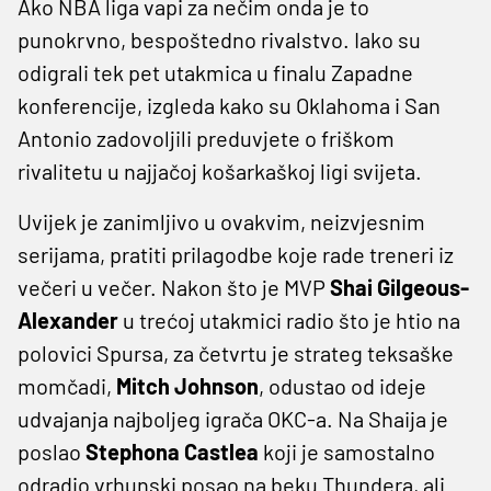
Ako NBA liga vapi za nečim onda je to
punokrvno, bespoštedno rivalstvo. Iako su
odigrali tek pet utakmica u finalu Zapadne
konferencije, izgleda kako su Oklahoma i San
Antonio zadovoljili preduvjete o friškom
rivalitetu u najjačoj košarkaškoj ligi svijeta.
Uvijek je zanimljivo u ovakvim, neizvjesnim
serijama, pratiti prilagodbe koje rade treneri iz
večeri u večer. Nakon što je MVP
Shai Gilgeous-
Alexander
u trećoj utakmici radio što je htio na
polovici Spursa, za četvrtu je strateg teksaške
momčadi,
Mitch Johnson
, odustao od ideje
udvajanja najboljeg igrača OKC-a. Na Shaija je
poslao
Stephona Castlea
koji je samostalno
odradio vrhunski posao na beku Thundera, ali