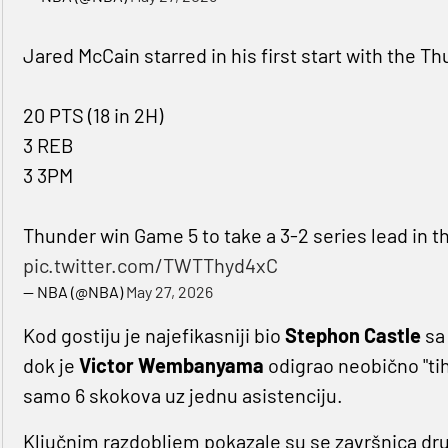
Jared McCain starred in his first start with the T
20 PTS (18 in 2H)
3 REB
3 3PM
Thunder win Game 5 to take a 3-2 series lead in t
pic.twitter.com/TWTThyd4xC
— NBA (@NBA)
May 27, 2026
Kod gostiju je najefikasniji bio
Stephon Castle
sa
dok je
Victor
Wembanyama
odigrao neobično "ti
samo 6 skokova uz jednu asistenciju.
Ključnim razdobljem pokazale su se završnica dru