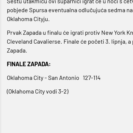
Šestu utakmicu ovi suparnici igrat će u noći s čet
pobjede Spursa eventualna odlučujuća sedma na p
Oklahoma Cityju.
Prvak Zapada u finalu će igrati protiv New York Kni
Cleveland Cavalierse. Finale će početi 3. lipnja,
Zapada.
FINALE ZAPADA:
Oklahoma City - San Antonio
127-114
(Oklahoma City vodi 3-2)