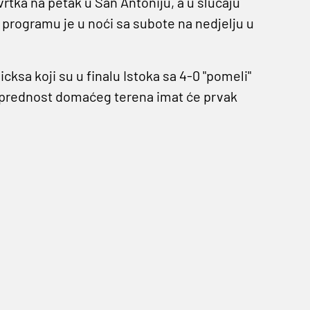
vrtka na petak u San Antoniju, a u slučaju
rogramu je u noći sa subote na nedjelju u
cksa koji su u finalu Istoka sa 4-0 "pomeli"
 a prednost domaćeg terena imat će prvak