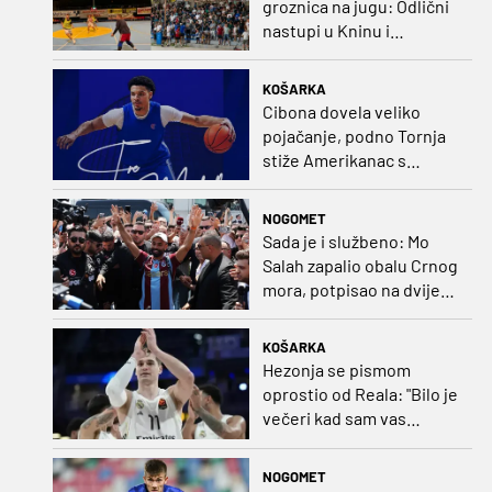
groznica na jugu: Odlični
nastupi u Kninu i
Metkoviću okrunjeni
vrijednim nagradama
KOŠARKA
Cibona dovela veliko
pojačanje, podno Tornja
stiže Amerikanac s
naslovom iz EuroCupa
NOGOMET
Sada je i službeno: Mo
Salah zapalio obalu Crnog
mora, potpisao na dvije
godine
KOŠARKA
Hezonja se pismom
oprostio od Reala: "Bilo je
večeri kad sam vas
dovodio do ruba
strpljenja"
NOGOMET