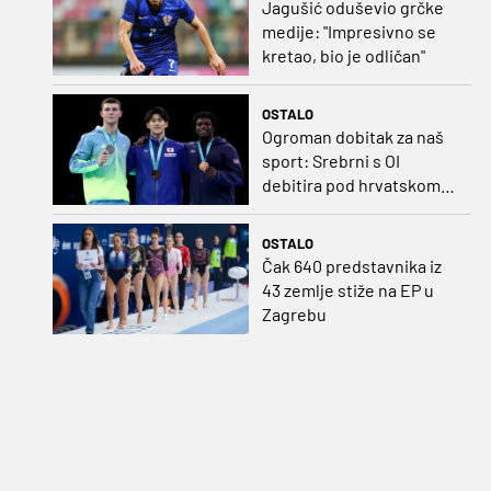
Jagušić oduševio grčke
medije: "Impresivno se
kretao, bio je odličan"
OSTALO
Ogroman dobitak za naš
sport: Srebrni s OI
debitira pod hrvatskom
zastavom
OSTALO
Čak 640 predstavnika iz
43 zemlje stiže na EP u
Zagrebu