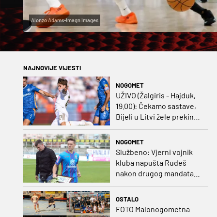
Alonzo Adams-Imagn Images
NAJNOVIJE VIJESTI
NOGOMET
UŽIVO (Žalgiris - Hajduk,
19.00): Čekamo sastave,
Bijeli u Litvi žele prekinut
negativan niz
NOGOMET
Službeno: Vjerni vojnik
kluba napušta Rudeš
nakon drugog mandata
na zapadu Zagreba
OSTALO
FOTO Malonogometna