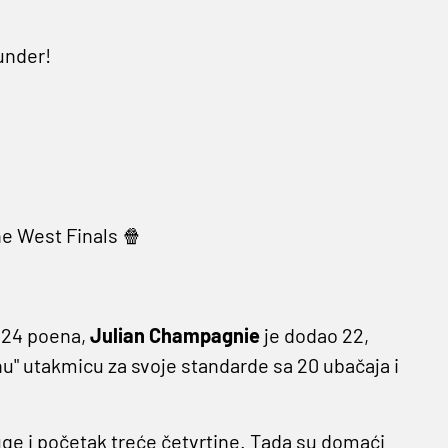
hunder!
he West Finals 🍿
 24 poena,
Julian Champagnie
je dodao 22,
hu" utakmicu za svoje standarde sa 20 ubačaja i
ge i početak treće četvrtine. Tada su domaći