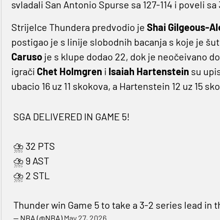
svladali San Antonio Spurse sa 127-114 i poveli sa 3
Strijelce Thundera predvodio je
Shai Gilgeous-A
postigao je s linije slobodnih bacanja s koje je šut
Caruso
je s klupe dodao 22, dok je neočeivano d
igrači
Chet Holmgren
i
Isaiah Hartenstein
su upi
ubacio 16 uz 11 skokova, a Hartenstein 12 uz 15 sk
SGA DELIVERED IN GAME 5!
⛈️ 32 PTS
⛈️ 9 AST
⛈️ 2 STL
Thunder win Game 5 to take a 3-2 series lead in 
— NBA (@NBA)
May 27, 2026