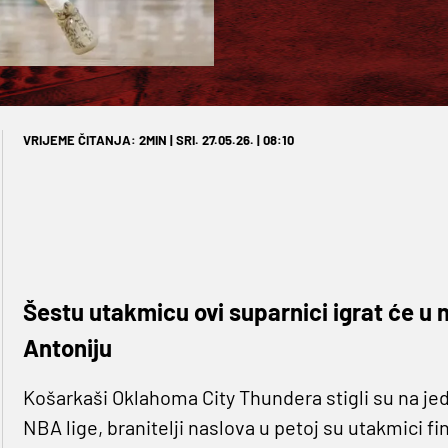
VRIJEME ČITANJA: 2MIN | SRI. 27.05.26. | 08:10
Šestu utakmicu ovi suparnici igrat će u 
Antoniju
Košarkaši Oklahoma City Thundera stigli su na je
NBA lige, branitelji naslova u petoj su utakmici 