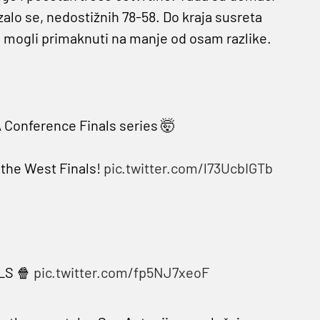
alo se, nedostižnih 78-58. Do kraja susreta
su mogli primaknuti na manje od osam razlike.
 Conference Finals series 🤯
 the West Finals!
pic.twitter.com/l73UcbIGTb
LS 🍿
pic.twitter.com/fp5NJ7xeoF