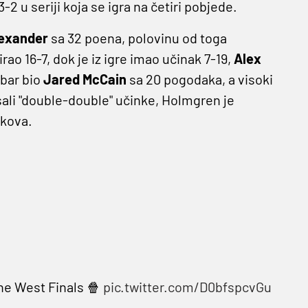
-2 u seriji koja se igra na četiri pobjede.
lexander
sa 32 poena, polovinu od toga
irao 16-7, dok je iz igre imao učinak 7-19,
Alex
obar bio
Jared McCain
sa 20 pogodaka, a visoki
sali "double-double" učinke, Holmgren je
okova.
the West Finals 🍿
pic.twitter.com/D0bfspcvGu