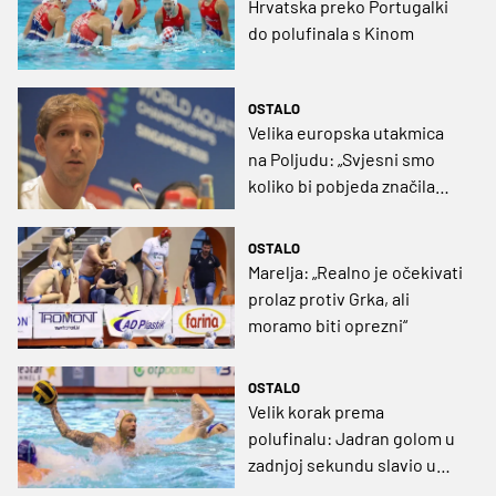
Hrvatska preko Portugalki
do polufinala s Kinom
OSTALO
Velika europska utakmica
na Poljudu: „Svjesni smo
koliko bi pobjeda značila
gradu i klubu“
OSTALO
Marelja: „Realno je očekivati
prolaz protiv Grka, ali
moramo biti oprezni“
OSTALO
Velik korak prema
polufinalu: Jadran golom u
zadnjoj sekundu slavio u
Ateni