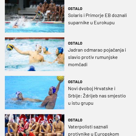
OSTALO
Solaris i Primorje EB doznali
suparnike u Eurokupu
OSTALO
Jadran odmarao pojačanja i
slavio protiv rumunjske
momčadi
OSTALO
Novi dvoboj Hrvatske i
Srbije: Ždrijeb nas smjestio
u istu grupu
OSTALO
Vaterpolisti saznali
protivnike u Europskom