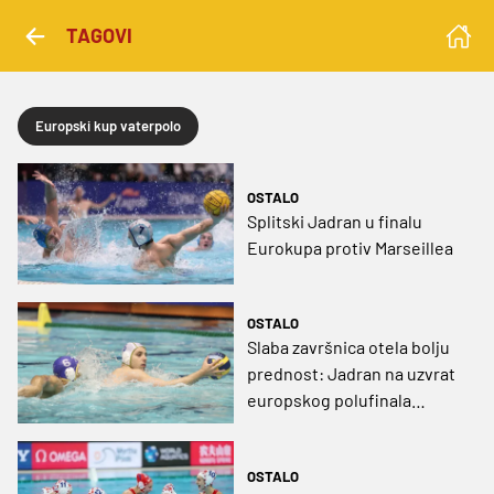
TAGOVI
Europski kup vaterpolo
OSTALO
Splitski Jadran u finalu
Eurokupa protiv Marseillea
OSTALO
Slaba završnica otela bolju
prednost: Jadran na uzvrat
europskog polufinala
putuje s jednim golom viška
OSTALO