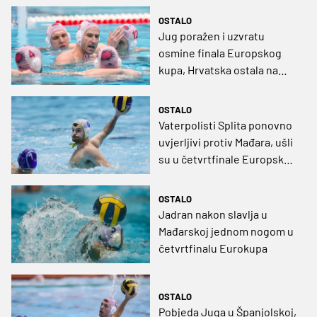
OSTALO
Jug poražen i uzvratu
osmine finala Europskog
kupa, Hrvatska ostala na
samo jednom predstavniku
OSTALO
Vaterpolisti Splita ponovno
uvjerljivi protiv Mađara, ušli
su u četvrtfinale Europskog
kupa
OSTALO
Jadran nakon slavlja u
Mađarskoj jednom nogom u
četvrtfinalu Eurokupa
OSTALO
Pobjeda Juga u Španjolskoj,