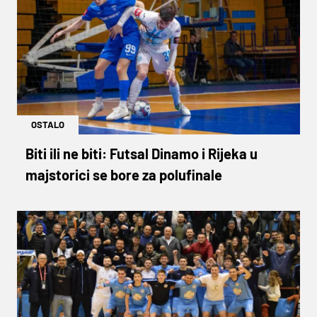
OSTALO
Biti ili ne biti: Futsal Dinamo i Rijeka u
majstorici se bore za polufinale