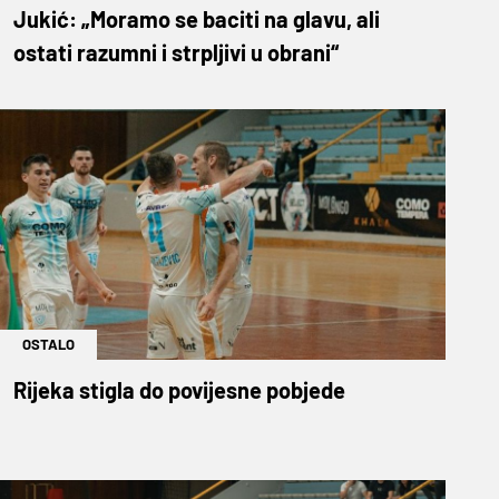
Jukić: „Moramo se baciti na glavu, ali
ostati razumni i strpljivi u obrani“
OSTALO
Rijeka stigla do povijesne pobjede