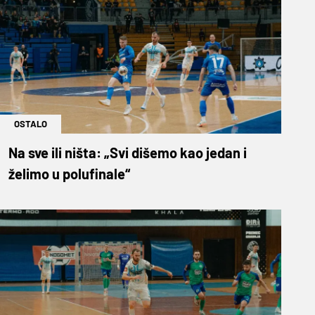
OSTALO
Na sve ili ništa: „Svi dišemo kao jedan i
želimo u polufinale“