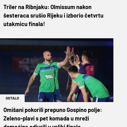
Triler na Ribnjaku: Olmissum nakon
šesteraca srušio Rijeku i izborio četvrtu
utakmicu finala!
OSTALO
Omišani pokorili prepuno Gospino polje:
Zeleno-plavi s pet komada u mreži
domaćina odjurili u veliki finale