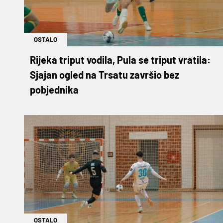
OSTALO
Rijeka triput vodila, Pula se triput vratila:
Sjajan ogled na Trsatu završio bez
pobjednika
OSTALO