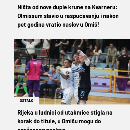
Ništa od nove duple krune na Kvarneru:
Olmissum slavio u raspucavanju i nakon
pet godina vratio naslov u Omiš!
OSTALO
Rijeka u ludnici od utakmice stigla na
korak do titule, u Omišu mogu do
povijesnog naslova