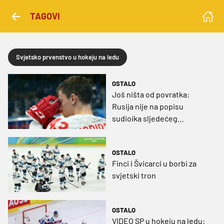
TAGOVI
Svjetsko prvenstvo u hokeju na ledu
OSTALO
Još ništa od povratka:
Rusija nije na popisu
sudioika sljedećeg
Svjetskog prvenstva u
hokeju na ledu
OSTALO
Finci i Švicarci u borbi za
svjetski tron
OSTALO
VIDEO SP u hokeju na ledu: