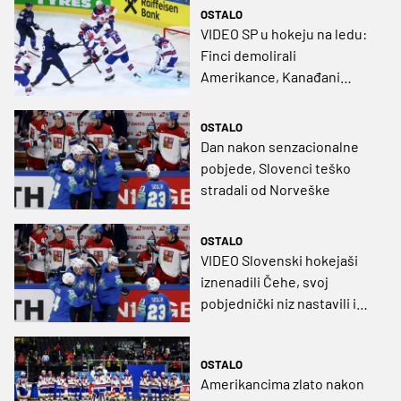
OSTALO
VIDEO SP u hokeju na ledu:
Finci demolirali
Amerikance, Kanađani
također uvjerljivi protiv
Danaca
OSTALO
Dan nakon senzacionalne
pobjede, Slovenci teško
stradali od Norveške
OSTALO
VIDEO Slovenski hokejaši
iznenadili Čehe, svoj
pobjednički niz nastavili i
domaćini SP-a
OSTALO
Amerikancima zlato nakon