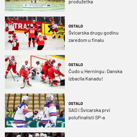
produžetka
OSTALO
Švicarska drugu godinu
zaredom u finalu
OSTALO
Čudo u Herningu: Danska
izbacila Kanadu!
OSTALO
SAD i Švicarska prvi
polufinalisti SP-a