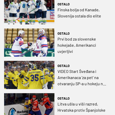
OSTALO
Finska bolja od Kanade,
Slovenija ostala dio elite
OSTALO
Prvi bod za slovenske
hokejaše, Amerikanci
uvjerljivi
OSTALO
VIDEO Start Šveđana i
Amerikanaca 'za pet' na
otvaranju SP-a u hokeju na
ledu
OSTALO
Litva ušla u viši razred,
Hrvatska protiv Španjolske