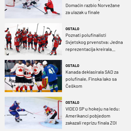
Domaćin razbio Norvežane
za ulazak u finale
OSTALO
Poznati polufinalisti
Svjetskog prvenstva: Jedna
reprezentacija kreirala
povijesni uspjeh
OSTALO
Kanada deklasirala SAD za
polufinale, Finska lako sa
Češkom
OSTALO
VIDEO SP u hokeju na ledu:
Amerikanci pobjedom
zakazali reprizu finala ZOI