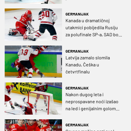
GERMANIJAK
Kanada u dramatičnoj
utakmici pobijedila Rusiju
za polufinale SP-a, SAD bolji
od Češke (VIDEO)
GERMANIJAK
Latvija zamalo slomila
Kanadu, Češka u
četvrtfinalu
GERMANIJAK
Nakon dugog leta i
neprospavane noći izašao
na led i genijalnim golom
srušio moćnu Rusiju (VIDEO)
GERMANIJAK