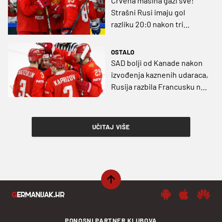
Crvena mašina gazi sve!
Strašni Rusi imaju gol
razliku 20:0 nakon tri
utakmice na Svjetskom
prvenstvu
OSTALO
SAD bolji od Kanade nakon
izvođenja kaznenih udaraca,
Rusija razbila Francusku na
otvorenju SP
UČITAJ VIŠE
PONOSNI PARTNER KLUBOVA