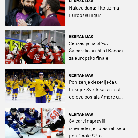
GERMANIJAK
Najava dana: Tko uzima
Europsku ligu?
GERMANIJAK
Senzacija na SP-u:
Švicarska srušila i Kanadu
za europsko finale
GERMANIJAK
Poniženje desetljeća u
hokeju: Švedska sa šest
golova poslala Amere u
borbu za broncu
GERMANIJAK
Švicarci napravili
iznenađenje i plasirali se u
polufinale SP-a