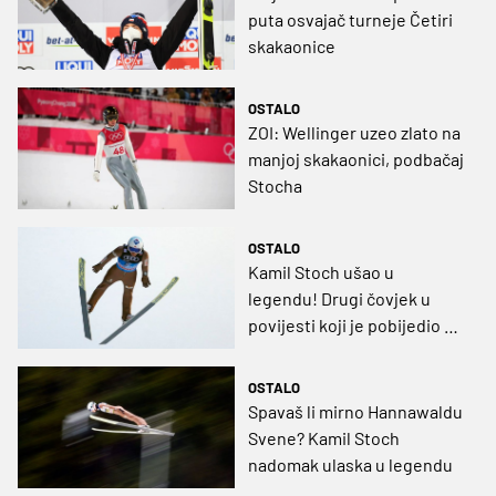
puta osvajač turneje Četiri
skakaonice
OSTALO
ZOI: Wellinger uzeo zlato na
manjoj skakaonici, podbačaj
Stocha
OSTALO
Kamil Stoch ušao u
legendu! Drugi čovjek u
povijesti koji je pobijedio na
sve Četiri skakaonice
(VIDEO)
OSTALO
Spavaš li mirno Hannawaldu
Svene? Kamil Stoch
nadomak ulaska u legendu