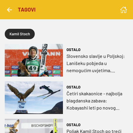
TAGOVI
Kamil Stoch
OSTALO
Slovensko slavlje u Poljskoj:
Lanišeku pobjeda u
nemogućim uvjetima,
legendarni Poljak se
oprostio bez finala
OSTALO
Četiri skakaonice - najbolja
blagdanska zabava:
Kobayashi leti po novog
Zlatnog orla, Stoch može
kao Weissflog
OSTALO
Poljak Kamil Stoch po treći