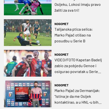
Osijeku, Lokosi imaju pravo
žaliti za sva tri!
NOGOMET
Talijanska ptica selica:
Marko Pajač otišao na
posudbu u Serie B
NOGOMET
VIDEO/FOTO Kapetan Badelj
zabio za pobjedu Genoe i
osigurao povratak u Serie
A!
NOGOMET
Marko Pajač za Germanijak:
"Istina je da me Osijek
kontaktirao, a u HNL-u bih
volio završiti karijeru"