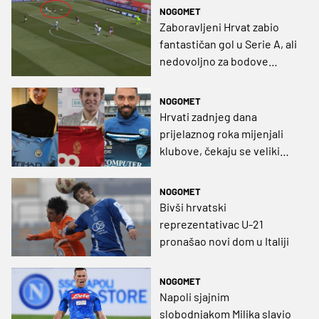
NOGOMET
Zaboravljeni Hrvat zabio
fantastičan gol u Serie A, ali
nedovoljno za bodove
(VIDEO)
NOGOMET
Hrvati zadnjeg dana
prijelaznog roka mijenjali
klubove, čekaju se veliki
poslovi Hajduka i Rijeke
NOGOMET
Bivši hrvatski
reprezentativac U-21
pronašao novi dom u Italiji
NOGOMET
Napoli sjajnim
slobodnjakom Milika slavio