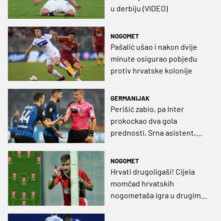
u derbiju (VIDEO)
NOGOMET
Pašalić ušao i nakon dvije
minute osigurao pobjedu
protiv hrvatske kolonije
GERMANIJAK
Perišić zabio, pa Inter
prokockao dva gola
prednosti, Srna asistent,
Pjaca upisao prve minute u
visokoj pobjedi Fiorentine
NOGOMET
(VIDEO)
Hrvati drugoligaši! Cijela
momčad hrvatskih
nogometaša igra u drugim
ligama zemalja