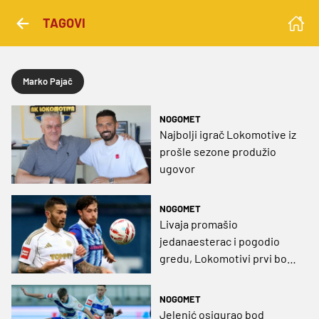
TAGOVI
Marko Pajač
NOGOMET
Najbolji igrač Lokomotive iz
prošle sezone produžio
ugovor
NOGOMET
Livaja promašio
jedanaesterac i pogodio
gredu, Lokomotivi prvi bod
protiv Hajduka ove sezone
NOGOMET
Jelenić osigurao bod