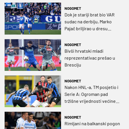
NOGOMET
Dok je stariji brat bio VAR
sudac na derbiju, Marko
Pajač briljirao u dresu
Brescie i zaradio ocjenu 9,9
NOGOMET
Bivši hrvatski mladi
reprezentativac prešao u
Bresciju
NOGOMET
Nakon HNL-a, TM posjetio i
Serie A: Ogroman pad
tržišne vrijednosti većine
Hrvata, Ibra s 39 'zelen'
NOGOMET
Rimljani na balkanski pogon