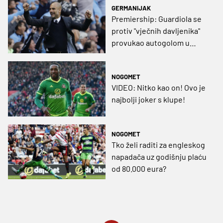
GERMANIJAK
Premiership: Guardiola se
protiv "vječnih davljenika"
provukao autogolom u
zadnjim minutama (VIDEO)
NOGOMET
VIDEO: Nitko kao on! Ovo je
najbolji joker s klupe!
NOGOMET
Tko želi raditi za engleskog
napadača uz godišnju plaću
od 80.000 eura?