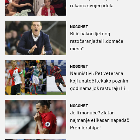
rukama svojeg idola
NOGOMET
Bilić nakon ljetnog
razočaranja želi „domaće
meso“
NOGOMET
Neuništivi: Pet veterana
koji unatoč itekako poznim
godinama još rasturaju Lige
petice!
NOGOMET
Je li moguće? Zlatan
najmanje efikasan napadač
Premiershipa!