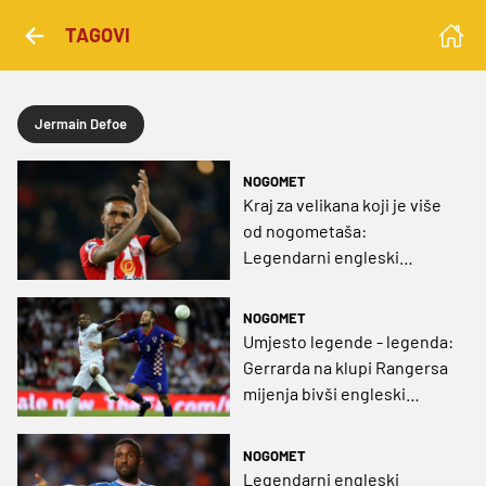
TAGOVI
Jermain Defoe
NOGOMET
Kraj za velikana koji je više
od nogometaša:
Legendarni engleski
napadač objesio kopačke o
klin
NOGOMET
Umjesto legende - legenda:
Gerrarda na klupi Rangersa
mijenja bivši engleski
reprezentativac i ikona
Tottenhama
NOGOMET
Legendarni engleski