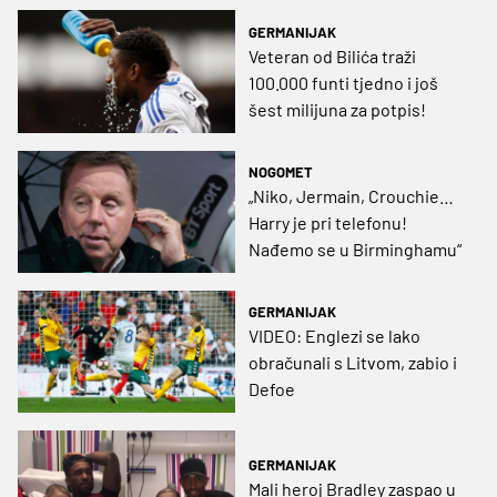
GERMANIJAK
Veteran od Bilića traži
100.000 funti tjedno i još
šest milijuna za potpis!
NOGOMET
„Niko, Jermain, Crouchie…
Harry je pri telefonu!
Nađemo se u Birminghamu“
GERMANIJAK
VIDEO: Englezi se lako
obračunali s Litvom, zabio i
Defoe
GERMANIJAK
Mali heroj Bradley zaspao u