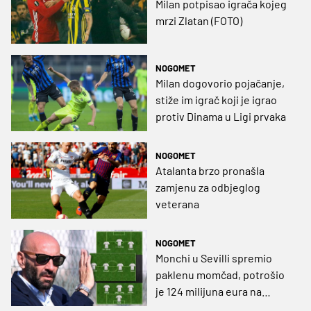
Milan potpisao igrača kojeg
mrzi Zlatan (FOTO)
NOGOMET
Milan dogovorio pojačanje,
stiže im igrač koji je igrao
protiv Dinama u Ligi prvaka
NOGOMET
Atalanta brzo pronašla
zamjenu za odbjeglog
veterana
NOGOMET
Monchi u Sevilli spremio
paklenu momčad, potrošio
je 124 milijuna eura na
devet pojačanja