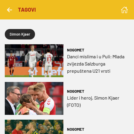
TAGOVI
Simon Kjaer
NOGOMET
Danci mislima i u Puli: Mlada
zvijezda Salzburga
prepuštena U21 vrsti
NOGOMET
Lider i heroj, Simon Kjaer
(FOTO)
NOGOMET