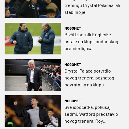
treningu Crystal Palacea, ali
stabilno je
NOGOMET
Bivši izbornik Engleske
ostaje na klupi londonskog
premierligaša
NOGOMET
Crystal Palace potvrdio
novog trenera, poznatog
povratnika na klupu
NOGOMET
Sve ispočetka, pokušaj
sedmi: Watford predstavio
novog trenera, Roy
Hodgson je bivši