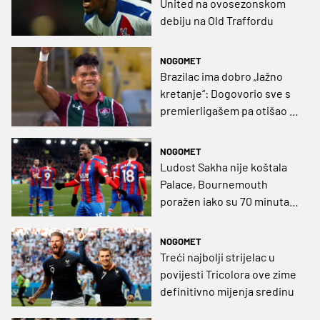
United na ovosezonskom
debiju na Old Traffordu
NOGOMET
Brazilac ima dobro „lažno
kretanje“: Dogovorio sve s
premierligašem pa otišao u
Porto
NOGOMET
Ludost Sakha nije koštala
Palace, Bournemouth
poražen iako su 70 minuta
imali igrača više
NOGOMET
Treći najbolji strijelac u
povijesti Tricolora ove zime
definitivno mijenja sredinu