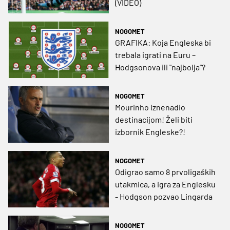
(VIDEO)
NOGOMET
GRAFIKA: Koja Engleska bi
trebala igrati na Euru –
Hodgsonova ili "najbolja"?
NOGOMET
Mourinho iznenadio
destinacijom! Želi biti
izbornik Engleske?!
NOGOMET
Odigrao samo 8 prvoligaških
utakmica, a igra za Englesku
- Hodgson pozvao Lingarda
NOGOMET