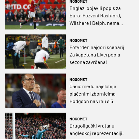
NOGOMET
Englezi objavili popis za
Euro: Pozvani Rashford,
Wilshere i Delph, nema
Walcotta i Jagielke!
NOGOMET
Potvrđen najgori scenarij:
Za kapetana Liverpoola
sezona završena!
NOGOMET
Čačić među najslabije
plaćenim izbornicima,
Hodgson na vrhu s 5
milijuna eura godišnje
NOGOMET
Drugoligaški vratar u
engleskoj reprezentaciji!