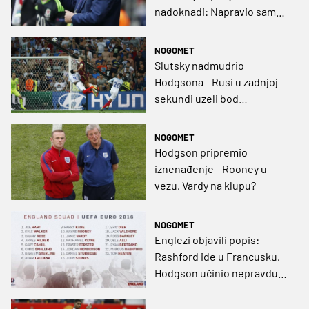
nadoknadi: Napravio sam
najbolje zamjene u karijeri!
NOGOMET
Slutsky nadmudrio
Hodgsona - Rusi u zadnjoj
sekundi uzeli bod
Englezima!
NOGOMET
Hodgson pripremio
iznenađenje - Rooney u
vezu, Vardy na klupu?
NOGOMET
Englezi objavili popis:
Rashford ide u Francusku,
Hodgson učinio nepravdu
veznjaku Leicestera!