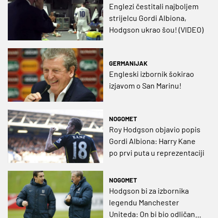
Englezi čestitali najboljem
strijelcu Gordi Albiona,
Hodgson ukrao šou! (VIDEO)
GERMANIJAK
Engleski izbornik šokirao
izjavom o San Marinu!
NOGOMET
Roy Hodgson objavio popis
Gordi Albiona: Harry Kane
po prvi puta u reprezentaciji
NOGOMET
Hodgson bi za izbornika
legendu Manchester
Uniteda: On bi bio odličan