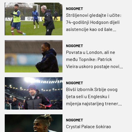
NOGOMET
Stršljenovi gledajte i učite:
74-godišnji Hodgson dijeli
asistencije kao od šale
(VIDEO)
NOGOMET
Povrata u London, ali ne
među Topnike: Patrick
Vieira uskoro postaje novi
trener premierligaša
NOGOMET
Bivši izbornik Srbije ovog
ljeta seli u Englesku i
mijenja najstarijeg trenera
lige?
NOGOMET
Crystal Palace šokirao