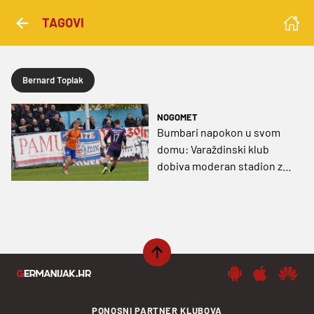
TAGOVI
Bernard Toplak
NOGOMET
Bumbari napokon u svom
domu: Varaždinski klub
dobiva moderan stadion za
najviši rang!
PONOSNI PARTNER KLUBOVA