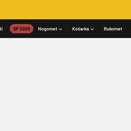
ti
SP 2026
Nogomet
Košarka
Rukomet